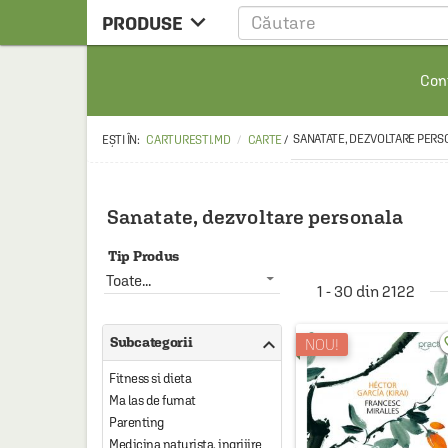

PRODUSE
CARTE
Cont
CARTE STRAINA
CARTE RUSA
SANATATE, DEZVOLTARE PERS
CARTURESTI.MD
CARTE
/
RAFTURI ALESE
MANGA
Sanatate, dezvoltare personala
SCOLARESTI
Tip Produs
MUZICA
Toate...
1 - 30 din 2122
HOME & DECO

Subcategorii
favo
NOU!
FILM
Fitness si dieta
PAPETARIE
Ma las de fumat
CEAI & ACCESORII
Parenting
Medicina naturista, ingrijire