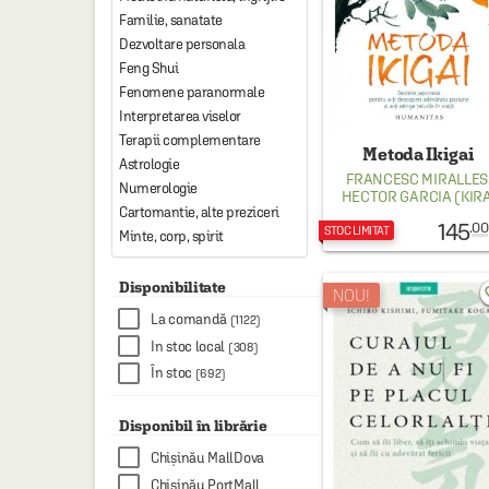
HAINE SI ACCESORII
Familie, sanatate
Dezvoltare personala
BOARD GAMES
Feng Shui
JOCURI SI JUCARII
Fenomene paranormale
Interpretarea viselor
PLAYGROUND
Terapii complementare
Metoda Ikigai
Astrologie
COSMETICE
FRANCESC MIRALLES
Numerologie
HECTOR GARCIA (KIRA
DISNEY
Cartomantie, alte preziceri
145
.00
STOC LIMITAT
Minte, corp, spirit
CURSURI LIMBI STRAINE
PROMOȚII ȘI SELECȚII
Disponibilitate
favo
NOU!
La comandă
(1122)
In stoc local
(308)
În stoc
(692)
Disponibil în librărie
Chișinău MallDova
Chișinău PortMall