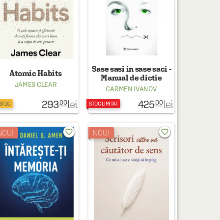
Sase sasi in sase saci -
Atomic Habits
Manual de dictie
JAMES CLEAR
CARMEN IVANOV
293
425
lei
lei
.00
.00
 STOC
STOC LIMITAT
favorite_border
favorite_border
NOU!
NOU!