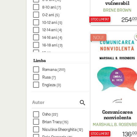
vulnerabil
8-10 ani
(7)
BRENE BROWN
0-2 ani
(5)
254
.00
STOC LIMITAT
10-12 ani
(5)
12-14 ani
(4)
favo
NOU!
14-16 ani
(4)
16-18 ani
(3)
16
(1)
2-4 ani, 4-6 ani
Limba
(1)
8-10 ani, 10-12 ani
(1)
Romana
(2111)
Rusa
(7)
Engleza
(3)

Autor
Comunicarea
Osho
(22)
nonviolenta
Brian Tracy
(15)
MARSHALL B. ROSENB
Niculina Gheorghita
(12)
136
.00
STOC LIMITAT