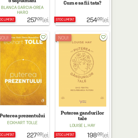
5 saptamani
Cum e sa fii tata?
BLANCA GARCIA-OREA
HARO
257
254
lei
lei
.00
.00
OC LIMITAT
STOC LIMITAT
favorite_border
favorite_border
NOU!
NOU!
Puterea gandurilor
Puterea prezentului
tale
ECKHART TOLLE
LOUISE L. HAY
227
198
lei
lei
.00
.00
OC LIMITAT
STOC LIMITAT