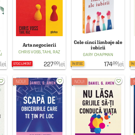
Cele cinci limbaje ale
Arta negocierii
iubirii
,
CHRIS VOSS
,
TAHL RAZ
I
GARY CHAPMAN
227
174
lei
lei
lei
.00
.00
STOC LIMITAT
ÎN STOC
ÎN
rite_border
favorite_border
favorite_border
NOU!
NOU!