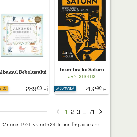
In umbra lui Saturn
Albumul Bebelusului
JAMES HOLLIS
289
202
lei
lei
.00
.00
 STOC
LA COMANDĂ


1
2
3
71
...
ărturești! ⭐ Livrare în 24 de ore · Împachetare