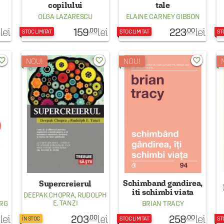
copilului
tale
OLGA LAZARESCU
ELAINE CARNEY GIBSON
159
223
lei
lei
lei
.00
.00
STOC LIMITAT
STOC LIMITAT
ST
rite_border
favorite_border
favorite_border
NOU!
NOU!
Schimband gandirea,
Supercreierul
iti schimbi viata
DEEPAK CHOPRA
,
RUDOLPH
E. TANZI
ERG
BRIAN TRACY
203
258
lei
lei
lei
.00
.00
ÎN STOC
STOC LIMITAT
ST