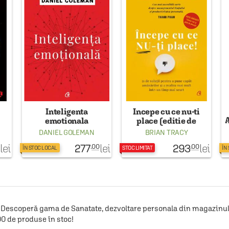
Inteligenta
Incepe cu ce nu-ti
emotionala
place (editie de
colectie)
DANIEL GOLEMAN
BRIAN TRACY
277
293
lei
lei
lei
.00
.00
ÎN STOC LOCAL
STOC LIMITAT
ÎN
Descoperă gama de Sanatate, dezvoltare personala din magazinul C
00 de produse în stoc!