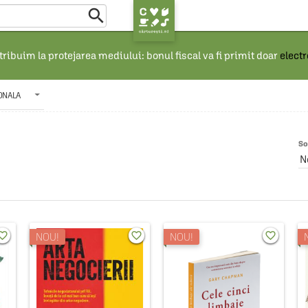

ribuim la protejarea mediului: bonul fiscal va fi primit doar
elect
ONALA
So
rite_border
favorite_border
favorite_border
NOU!
NOU!