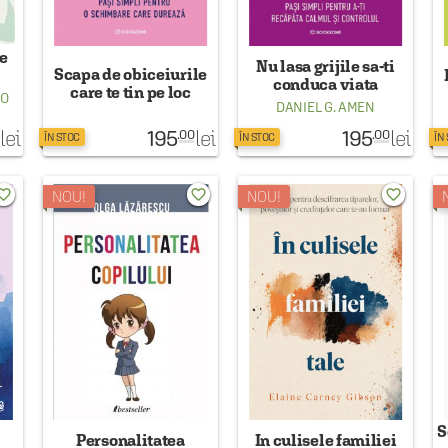
pe
Nu lasa grijile sa-ti
Scapa de obiceiurile
conduca viata
care te tin pe loc
RO
DANIEL G. AMEN
195
195
lei
lei
lei
.00
.00
ÎN STOC
ÎN STOC
ÎN
rite_border
favorite_border
favorite_border
NOU!
NOU!
S
Personalitatea
In culisele familiei