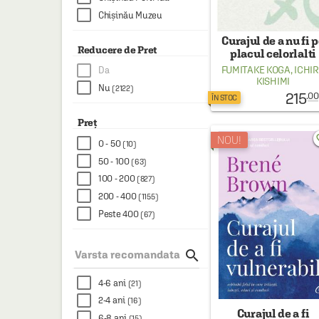
Chișinău Muzeu
Curajul de a nu fi 
Reducere de Pret
placul celorlalti
FUMITAKE KOGA
,
ICHI
Da
KISHIMI
Nu
(2122)
215
.00
ÎN STOC
Preț
favo
NOU!
0 - 50
(10)
50 - 100
(63)
100 - 200
(827)
200 - 400
(1155)
Peste 400
(67)

Varsta recomandata
4-6 ani
(21)
2-4 ani
(16)
Curajul de a fi
6-8 ani
(15)