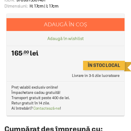
Dimensiuni:
H: 17cm | l: 17cm
ADAUGĂ ÎN COȘ
Adaugă în wishlist
165
.00
ÎN STOC LOCAL
Livrare in 3-5 zile lucratoare
Preț valabil exclusiv online!
Împachetare cadou gratuită!
Transport gratuit peste 400 de lei.
Retur gratuit în 14 zile.
Ai întrebări?
Contactează-ne
!
Cumpărat des împreună cu: