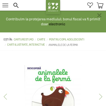


×
Contribuim la protejarea mediului: bonul fiscal va fi primit
doar
electronic
CARTURESTI.MD
CARTE
PENTRU COPII, ADOLESCENTI
CARTI ILUSTRATE, INTERACTIVE
ANIMALELE DE LA FERMA