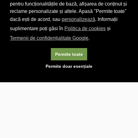
pentru funcționalitățile de bază, afișarea de conținut și
reclame personalizate și altele. Apasă "Permite toate"
dacă ești de acord, sau
personalizează
. Informații
suplimentare poți găsi în
Politica de cookies
și
Termenii de confidențialitate Google
.
Permite toate
×
Acest site folosește cookie-uri. Navigând în continuare, vă
Permite doar esențiale
exprimați acordul asupra folosirii cookie-urilor.
Aflați mai
multe.
Linkuri utile

DESPRE CARTURESTI.MD

DESPRE CĂRTUREȘTI

ASISTENȚĂ

LIVRARE IN LIBRĂRIE

COSTURI DE TRANSPORT