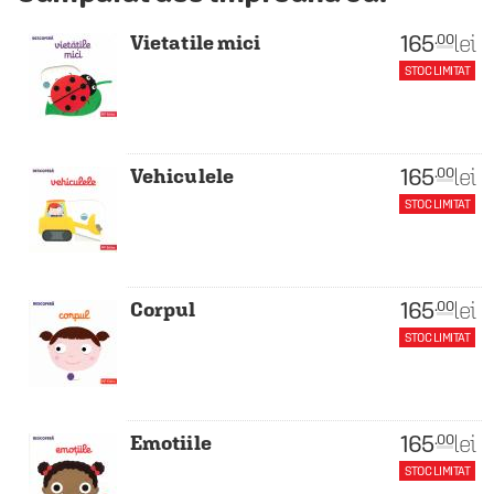
165
lei
.00
Vietatile mici
STOC LIMITAT
165
lei
.00
Vehiculele
STOC LIMITAT
165
lei
.00
Corpul
STOC LIMITAT
165
lei
.00
Emotiile
STOC LIMITAT