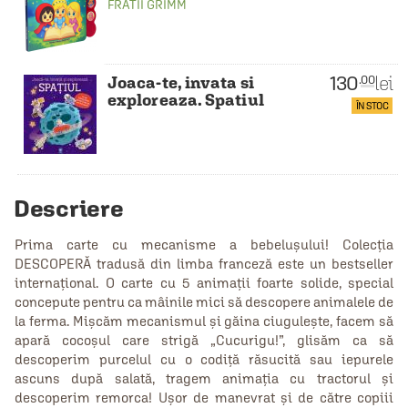
FRATII GRIMM
130
lei
.00
Joaca-te, invata si
exploreaza. Spatiul
ÎN STOC
Descriere
Prima carte cu mecanisme a bebelușului! Colecția
DESCOPERĂ tradusă din limba franceză este un bestseller
internațional. O carte cu 5 animații foarte solide, special
concepute pentru ca mâinile mici să descopere animalele de
la ferma. Mișcăm mecanismul și găina ciugulește, facem să
apară cocoșul care strigă „Cucurigu!”, glisăm ca să
descoperim purcelul cu o codiță răsucită sau iepurele
ascuns după salată, tragem animația cu tractorul și
descoperim remorca! Ușor de manevrat și de către copiii