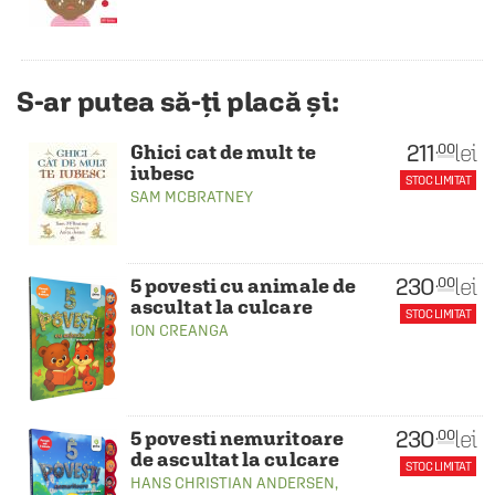
S-ar putea să-ți placă și:
211
lei
.00
Ghici cat de mult te
iubesc
STOC LIMITAT
SAM MCBRATNEY
230
lei
.00
5 povesti cu animale de
ascultat la culcare
STOC LIMITAT
ION CREANGA
230
lei
.00
5 povesti nemuritoare
de ascultat la culcare
STOC LIMITAT
HANS CHRISTIAN ANDERSEN
,