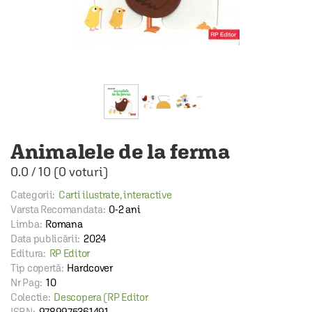
Animalele de la ferma
0.0
/
10
(
0
voturi)
Categorii:
Carti ilustrate, interactive
Varsta Recomandata:
0-2 ani
Limba:
Romana
Data publicării:
2024
Editura:
RP Editor
Tip copertă:
Hardcover
Nr Pag:
10
Colectie:
Descopera (RP Editor
ISBN:
9789975361491