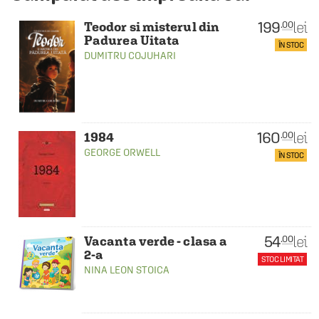
199
lei
.00
Teodor si misterul din
Padurea Uitata
ÎN STOC
DUMITRU COJUHARI
160
lei
.00
1984
GEORGE ORWELL
ÎN STOC
54
lei
.00
Vacanta verde - clasa a
2-a
STOC LIMITAT
NINA LEON STOICA