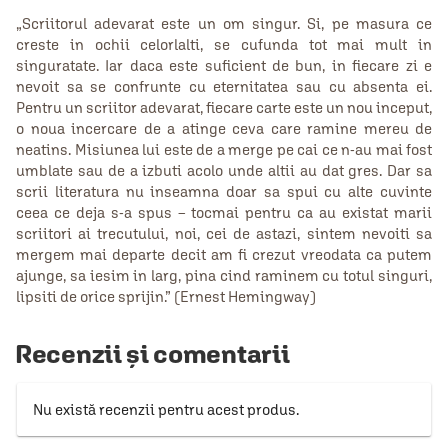
„Scriitorul adevarat este un om singur. Si, pe masura ce
creste in ochii celorlalti, se cufunda tot mai mult in
singuratate. Iar daca este suficient de bun, in fiecare zi e
nevoit sa se confrunte cu eternitatea sau cu absenta ei.
Pentru un scriitor adevarat, fiecare carte este un nou inceput,
o noua incercare de a atinge ceva care ramine mereu de
neatins. Misiunea lui este de a merge pe cai ce n-au mai fost
umblate sau de a izbuti acolo unde altii au dat gres. Dar sa
scrii literatura nu inseamna doar sa spui cu alte cuvinte
ceea ce deja s-a spus – tocmai pentru ca au existat marii
scriitori ai trecutului, noi, cei de astazi, sintem nevoiti sa
mergem mai departe decit am fi crezut vreodata ca putem
ajunge, sa iesim in larg, pina cind raminem cu totul singuri,
lipsiti de orice sprijin.” (Ernest Hemingway)
Recenzii și comentarii
Nu există recenzii pentru acest produs.