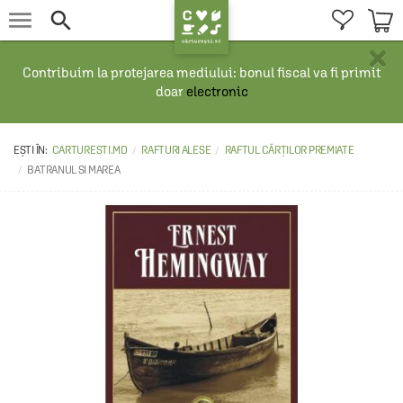


×
Contribuim la protejarea mediului: bonul fiscal va fi primit
doar
electronic
CARTURESTI.MD
RAFTURI ALESE
RAFTUL CĂRȚILOR PREMIATE
BATRANUL SI MAREA