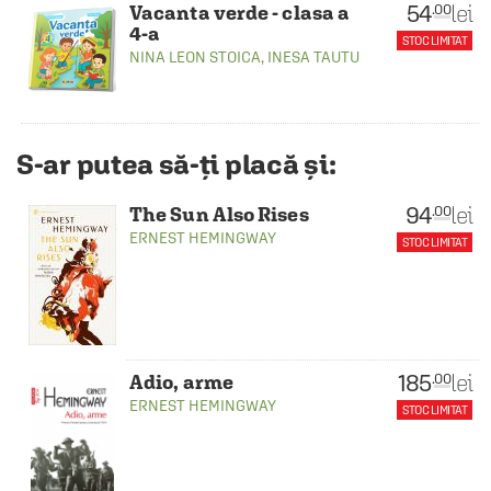
54
lei
.00
Vacanta verde - clasa a
4-a
STOC LIMITAT
NINA LEON STOICA
,
INESA TAUTU
S-ar putea să-ți placă și:
94
lei
.00
The Sun Also Rises
ERNEST HEMINGWAY
STOC LIMITAT
185
lei
.00
Adio, arme
ERNEST HEMINGWAY
STOC LIMITAT