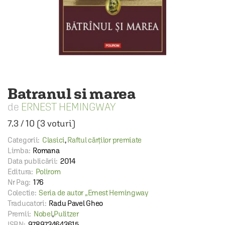
Batranul si marea
ERNEST HEMINGWAY
7.3
/
10
(
3
voturi)
Categorii:
Clasici
,
Raftul cărților premiate
Limba:
Romana
Data publicării:
2014
Editura:
Polirom
Nr Pag:
176
Colectie:
Seria de autor „Ernest Hemingway
Traducatori:
Radu Pavel Gheo
Premii:
Nobel
,
Pulitzer
ISBN:
9789734643615