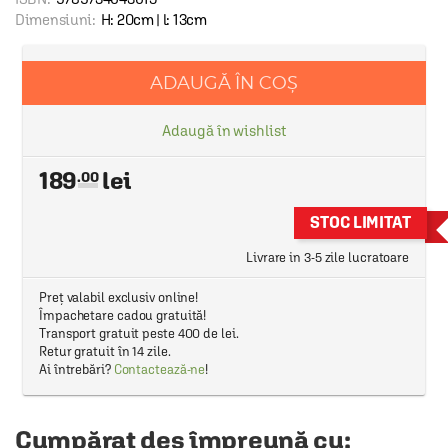
Dimensiuni:
H: 20cm | l: 13cm
ADAUGĂ ÎN COȘ
Adaugă în wishlist
189
.00
STOC LIMITAT
Livrare in 3-5 zile lucratoare
Preț valabil exclusiv online!
Împachetare cadou gratuită!
Transport gratuit peste 400 de lei.
Retur gratuit în 14 zile.
Ai întrebări?
Contactează-ne
!
Cumpărat des împreună cu: