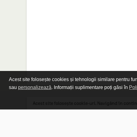
Acest site folosește cookies și tehnologii similare pentru fu
sau
personalizează
. Informații suplimentare poți găsi în
Pol
Acest site folosește cookie-uri. Navigând în contin
Linkuri utile

DESPRE CARTURESTI.MD

DESPRE CĂRTUREȘTI