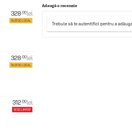
Adaugă o recenzie
328
lei
.00
ÎN STOC LOCAL
Trebuie să te autentifici pentru a adăug
328
lei
.00
ÎN STOC LOCAL
312
lei
.00
STOC LIMITAT