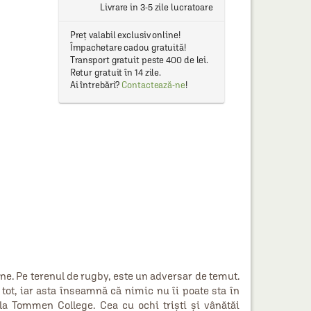
Livrare in 3-5 zile lucratoare
Preț valabil exclusiv online!
Împachetare cadou gratuită!
Transport gratuit peste 400 de lei.
Retur gratuit în 14 zile.
Ai întrebări?
Contactează-ne
!
e. Pe terenul de rugby, este un adversar de temut.
tot, iar asta înseamnă că nimic nu îi poate sta în
 la Tommen College. Cea cu ochi triști și vânătăi