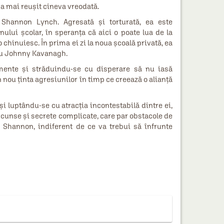
 a mai reușit cineva vreodată.
 Shannon Lynch. Agresată și torturată, ea este
ului școlar, în speranța că aici o poate lua de la
 chinuiesc. În prima ei zi la noua școală privată, ea
 cu Johnny Kavanagh.
imente și străduindu-se cu disperare să nu iasă
nou ținta agresiunilor în timp ce creează o alianță
și luptându-se cu atracția incontestabilă dintre ei,
cunse și secrete complicate, care par obstacole de
Shannon, indiferent de ce va trebui să înfrunte