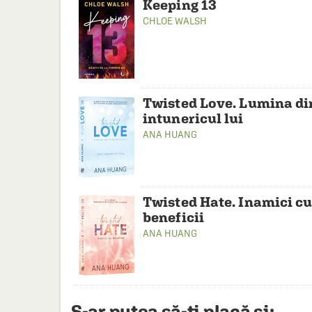
Keeping 13
CHLOE WALSH
Twisted Love. Lumina di
intunericul lui
ANA HUANG
Twisted Hate. Inamici c
beneficii
ANA HUANG
S-ar putea să-ți placă și: