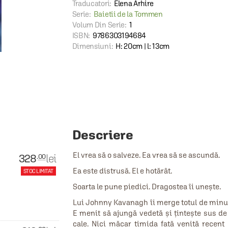
Traducatori:
Elena Arhire
Serie:
Baietii de la Tommen
Volum Din Serie:
1
ISBN:
9786303194684
Dimensiuni:
H: 20cm | l: 13cm
Descriere
El vrea să o salveze. Ea vrea să se ascundă.
328
lei
.00
Ea este distrusă. El e hotărât.
STOC LIMITAT
Soarta le pune piedici. Dragostea îi unește.
Lui Johnny Kavanagh îi merge totul de minun
E menit să ajungă vedetă și țintește sus de 
cale. Nici măcar timida fată venită recent