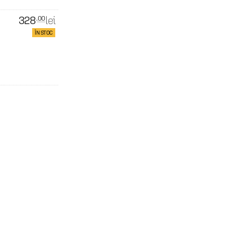
328
lei
.00
ÎN STOC