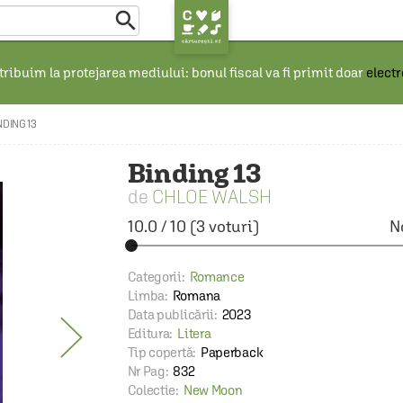

ribuim la protejarea mediului: bonul fiscal va fi primit doar
elect
NDING 13
Binding 13
CHLOE WALSH
10.0
/
10
(
3
voturi)
N
Categorii:
Romance
Limba:
Romana
Data publicării:
2023
Editura:
Litera
Tip copertă:
Paperback
Nr Pag:
832
Colectie:
New Moon