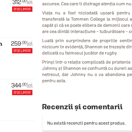
312
lei
.00
ascunse. Cea care îi distrage atenția cum nu
STOC LIMITAT
Viața nu a fost niciodată ușoară pentru
transferată la Tommen College la mijlocul an
capăt și că se poate elibera de demonii care o
are cea dintâi interacțiune – tulburătoare –
Luată prin surprindere de propriile sent
259
lei
.00
n
nicicum în evidență, Shannon se trezește din 
STOC LIMITAT
delicată cu faimosul jucător de rugby
Prinși într-o relație complicată de prietenie 
Johnny și Shannon se confruntă cu dureri as
netrecut, dar Johnny nu o va abandona pe 
pentru asta.
344
lei
.00
u
STOC LIMITAT
Recenzii și comentarii
Nu există recenzii pentru acest produs.