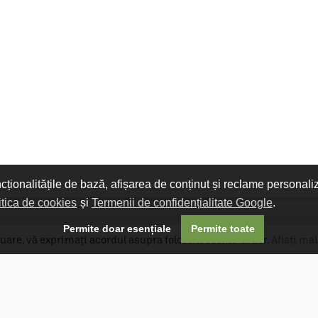
ncționalitățile de bază, afișarea de conținut și reclame personali
itica de cookies
și
Termenii de confidențialitate Google
.

Permite doar esențiale
Permite toate
uare, vă exprimați acordul asupra folosirii cookie-urilor.
Aflați mai
Livrare gratuită
Livrarea comenzilor este gratuită dacă
produsele livrate într-un singur colet depășesc
valoarea de 400 MDL în orașul Chișinău și 600
MDL în restul Republicii Moldova.