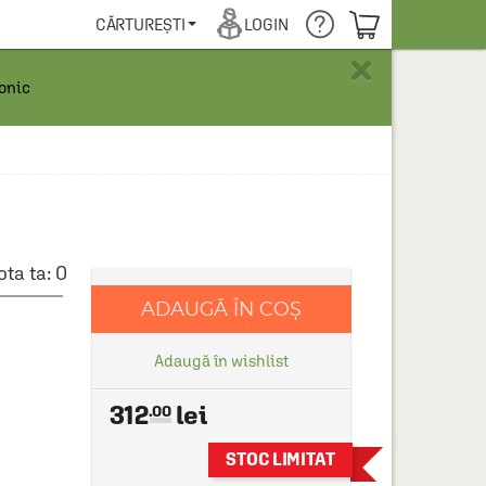
COȘUL TĂU
CĂRTUREȘTI
LOGIN
×
ronic
ota ta:
0
ADAUGĂ ÎN COȘ
Adaugă în wishlist
312
.00
STOC LIMITAT