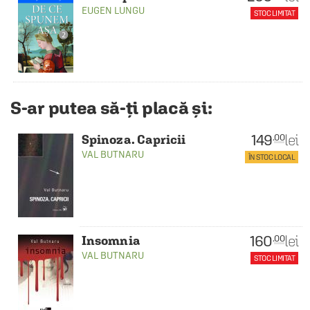
EUGEN LUNGU
STOC LIMITAT
S-ar putea să-ți placă și:
149
lei
.00
Spinoza. Capricii
VAL BUTNARU
ÎN STOC LOCAL
160
lei
.00
Insomnia
VAL BUTNARU
STOC LIMITAT