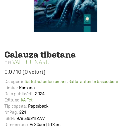
Calauza tibetana
VAL BUTNARU
0.0
/
10
(
0
voturi)
Categorii:
Raftul autorilor români
,
Raftul autorilor basarabeni
Limba:
Romana
Data publicării:
2024
Editura:
KA-Tet
Tip copertă:
Paperback
Nr Pag:
224
ISBN:
9785362412777
Dimensiuni:
H: 20cm | l: 13cm