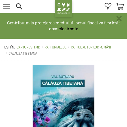


×
Contribuim la protejarea mediului: bonul fiscal va fi primit
doar
electronic
CARTURESTI.MD
RAFTURI ALESE
RAFTUL AUTORILOR ROMÂNI
CALAUZA TIBETANA