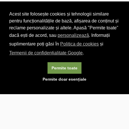
Acest site folosește cookies și tehnologii similare
pentru funcționalitățile de bază, afișarea de conținut și
reclame personalizate și altele. Apasă "Permite toate"
dacă ești de acord, sau
personalizează
. Informații
suplimentare poți găsi în
Politica de cookies
și
Termenii de confidențialitate Google
.
Permite toate
×
Acest site folosește cookie-uri. Navigând în continuare, vă
Permite doar esențiale
exprimați acordul asupra folosirii cookie-urilor.
Aflați mai
multe.
Linkuri utile

DESPRE CARTURESTI.MD

DESPRE CĂRTUREȘTI

ASISTENȚĂ