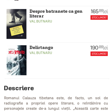
165
lei
.00
Despre batranete ca gen
literar
STOC LIMITAT
VAL BUTNARU
190
lei
.00
Delirtango
VAL BUTNARU
STOC LIMITAT
Descriere
Romanul Calauza tibetana este, de facto, un soi de
radiografie a propriei opere literare, o reîntâlnire cu
personajele create de-a lungul vieții. „Această carte este