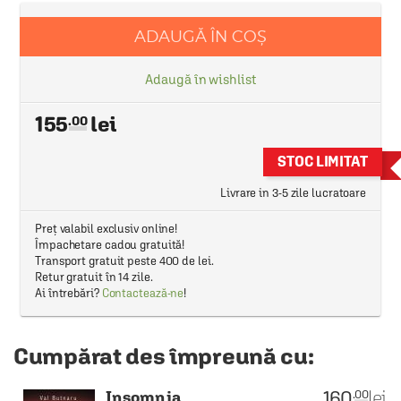
ADAUGĂ ÎN COȘ
Adaugă în wishlist
155
.00
STOC LIMITAT
Livrare in 3-5 zile lucratoare
Preț valabil exclusiv online!
Împachetare cadou gratuită!
Transport gratuit peste 400 de lei.
Retur gratuit în 14 zile.
Ai întrebări?
Contactează-ne
!
Cumpărat des împreună cu:
160
lei
.00
Insomnia