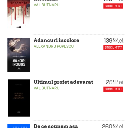
VAL BUTNARU
STOC LIMITAT
139
lei
.00
Adancuri incolore
ALEXANDRU POPESCU
STOC LIMITAT
25
lei
.00
Ultimul profet adevarat
VAL BUTNARU
STOC LIMITAT
260
lei
.00
De ce spunem asa