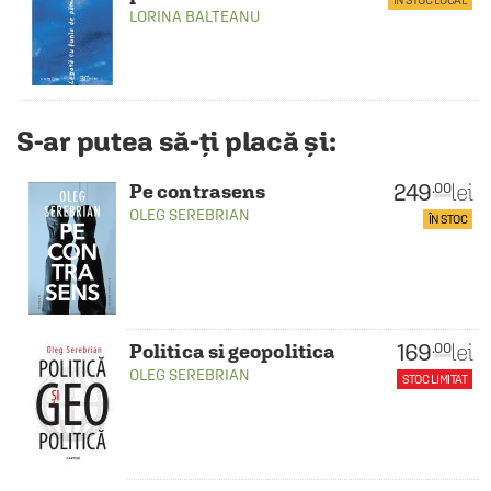
ÎN STOC LOCAL
LORINA BALTEANU
S-ar putea să-ți placă și:
249
lei
.00
Pe contrasens
OLEG SEREBRIAN
ÎN STOC
169
lei
.00
Politica si geopolitica
OLEG SEREBRIAN
STOC LIMITAT