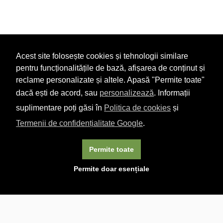
Acest site folosește cookies și tehnologii similare
pentru funcționalitățile de bază, afișarea de conținut și
reclame personalizate și altele. Apasă "Permite toate"
dacă ești de acord, sau
personalizează
. Informații
suplimentare poți găsi în
Politica de cookies
și
Termenii de confidențialitate Google
.
Permite toate
×
Acest site folosește cookie-uri. Navigând în continuare, vă
Permite doar esențiale
exprimați acordul asupra folosirii cookie-urilor.
Aflați mai
multe.
Linkuri utile

DESPRE CARTURESTI.MD