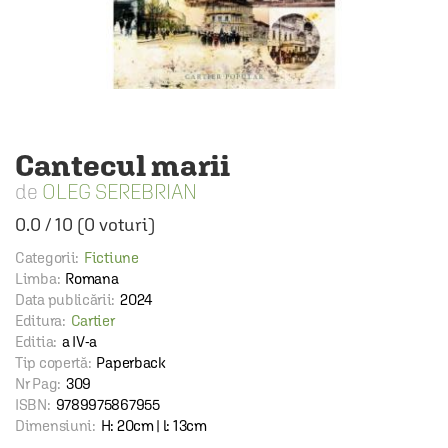
Cantecul marii
OLEG SEREBRIAN
0.0
/
10
(
0
voturi)
Categorii:
Fictiune
Limba:
Romana
Data publicării:
2024
Editura:
Cartier
Editia:
a IV-a
Tip copertă:
Paperback
Nr Pag:
309
ISBN:
9789975867955
Dimensiuni:
H: 20cm | l: 13cm