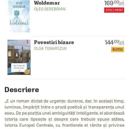
169
lei
.00
Woldemar
OLEG SEREBRIAN
STOC LIMITAT
144
lei
.00
Povestiri bizare
OLGA TOKARCZUK
ÎN STOC
Descriere
„E un roman dictat de urgențe: dureros, dar, în același timp,
luminos, împărțit între o proză poetică și transparența unui
eseu. De pe poziția unei ambiguități inteligente, el abordează
istoria care lipsește și despre care trebuie spuse atâtea,
istoria Europei Centrale, cu frontierele ei rănite și privirea