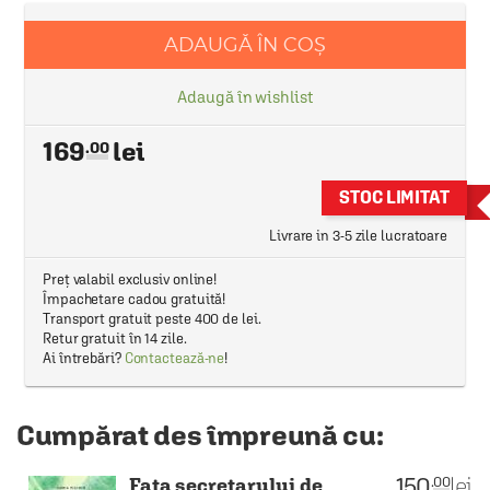
ADAUGĂ ÎN COȘ
Adaugă în wishlist
169
.00
STOC LIMITAT
Livrare in 3-5 zile lucratoare
Preț valabil exclusiv online!
Împachetare cadou gratuită!
Transport gratuit peste 400 de lei.
Retur gratuit în 14 zile.
Ai întrebări?
Contactează-ne
!
Cumpărat des împreună cu:
150
lei
.00
Fata secretarului de