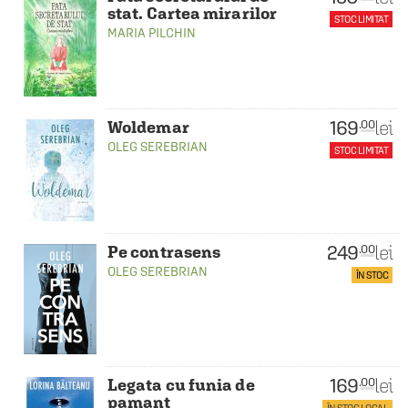
stat. Cartea mirarilor
STOC LIMITAT
MARIA PILCHIN
169
lei
.00
Woldemar
OLEG SEREBRIAN
STOC LIMITAT
249
lei
.00
Pe contrasens
OLEG SEREBRIAN
ÎN STOC
169
lei
.00
Legata cu funia de
pamant