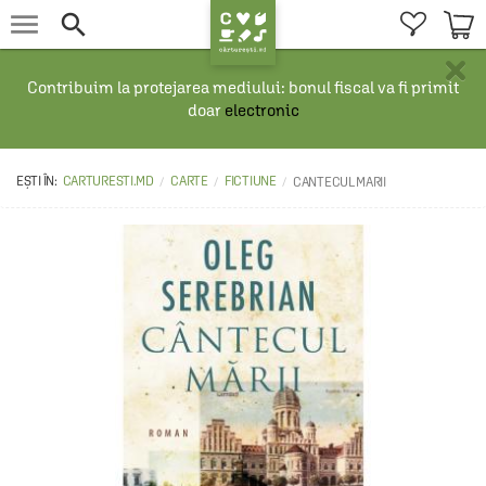


×
Contribuim la protejarea mediului: bonul fiscal va fi primit
doar
electronic
CARTURESTI.MD
CARTE
FICTIUNE
CANTECUL MARII