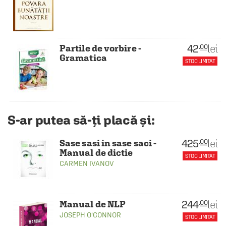
42
lei
.00
Partile de vorbire -
Gramatica
STOC LIMITAT
S-ar putea să-ți placă și:
425
lei
.00
Sase sasi in sase saci -
Manual de dictie
STOC LIMITAT
CARMEN IVANOV
244
lei
.00
Manual de NLP
JOSEPH O'CONNOR
STOC LIMITAT