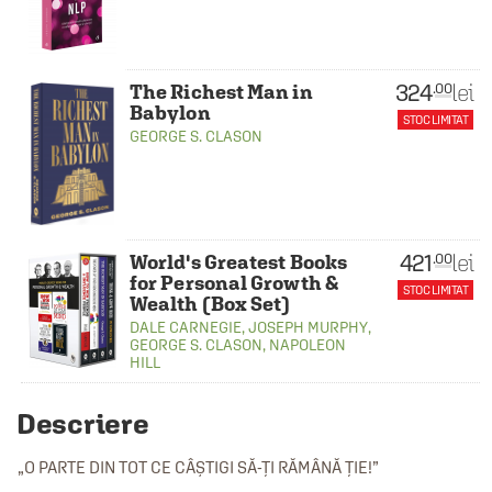
324
lei
.00
The Richest Man in
Babylon
STOC LIMITAT
GEORGE S. CLASON
421
lei
.00
World's Greatest Books
for Personal Growth &
STOC LIMITAT
Wealth (Box Set)
DALE CARNEGIE
,
JOSEPH MURPHY
,
GEORGE S. CLASON
,
NAPOLEON
HILL
Descriere
„O PARTE DIN TOT CE CÂȘTIGI SĂ-ȚI RĂMÂNĂ ȚIE!”