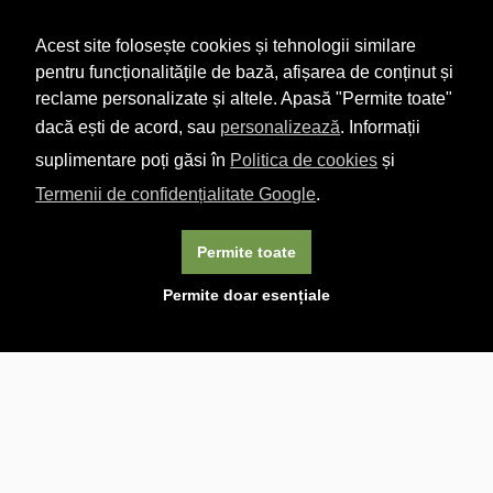
Acest site folosește cookies și tehnologii similare
pentru funcționalitățile de bază, afișarea de conținut și
reclame personalizate și altele. Apasă "Permite toate"
dacă ești de acord, sau
personalizează
. Informații
suplimentare poți găsi în
Politica de cookies
și
Termenii de confidențialitate Google
.
Permite toate
×
Acest site folosește cookie-uri. Navigând în continuare, vă
Permite doar esențiale
exprimați acordul asupra folosirii cookie-urilor.
Aflați mai
multe.
Linkuri utile

DESPRE CARTURESTI.MD

DESPRE CĂRTUREȘTI

ASISTENȚĂ