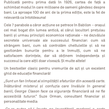
Publicată pentru prima dată în 1926, cartea de față a
schimbat modul în care milioane de oameni gândesc despre
bani. La aproape 100 de ani de la prima ediție, este la fel de
relevantă ca întotdeauna!
Cele 7 parabole a căror acțiune se petrece în Babilon – orașul
cel mai bogat din lumea antică, ai cărui locuitori prețuiau
banii și urmau principii economice raționale – ne dezvăluie
secretele universale ale succesului financiar: cum să
strângem bani, cum să controlăm cheltuielile și să ne
gestionăm bunurile pentru a le înmulți, cum să ne
satisfacem dorințele, dar să obținem independența și
succesul la care alții doar visează. Și multe altele!
Un bestseller clasic pentru vremurile de azi și un excelent
ghid de educație financiară!
„Sunt un fan înfocat al simplității sfaturilor din această carte.
Înlăturând misterul și confuzia care învăluie în general
banii, George Clason face ca siguranța financiară să ne fie
accesibilă tuturor.”
Suze Orman, consultant financiar și
personalitate media
„Ce-ar putea să-i învețe pe investitorii moderni o carte