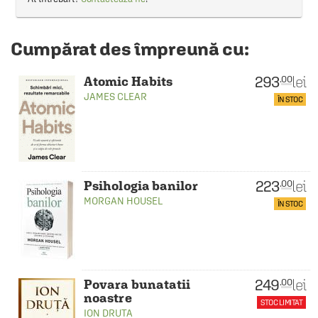
Cumpărat des împreună cu:
293
lei
.00
Atomic Habits
JAMES CLEAR
ÎN STOC
223
lei
.00
Psihologia banilor
MORGAN HOUSEL
ÎN STOC
249
lei
.00
Povara bunatatii
noastre
STOC LIMITAT
ION DRUTA