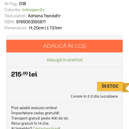
Nr Pag:
208
Colectie:
Introspectiv
Traducatori:
Adriana Trandafir
ISBN:
9786063395871
Dimensiuni:
H: 20cm | l: 13.7cm
ADAUGĂ ÎN COȘ
Adaugă în wishlist
215
.00
ÎN STOC
Livrare in 2-3 zile lucratoare
Preț valabil exclusiv online!
Împachetare cadou gratuită!
Transport gratuit peste 400 de lei.
Retur gratuit în 14 zile.
Ai întrebări?
Contactează-ne
!