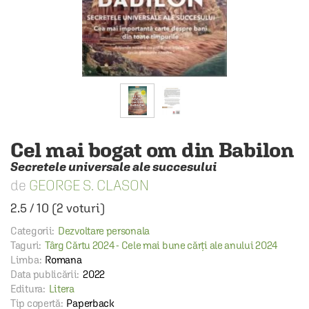
Cel mai bogat om din Babilon
Secretele universale ale succesului
GEORGE S. CLASON
2.5
/
10
(
2
voturi)
Categorii:
Dezvoltare personala
Taguri:
Târg Cărtu 2024 - Cele mai bune cărți ale anului 2024
Limba:
Romana
Data publicării:
2022
Editura:
Litera
Tip copertă:
Paperback