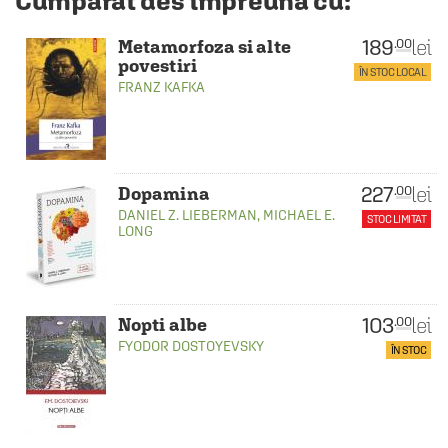
Cumpărat des împreună cu:
189
lei
.00
Metamorfoza si alte
povestiri
ÎN STOC LOCAL
FRANZ KAFKA
227
lei
.00
Dopamina
DANIEL Z. LIEBERMAN
,
MICHAEL E.
STOC LIMITAT
LONG
103
lei
.00
Nopti albe
FYODOR DOSTOYEVSKY
ÎN STOC