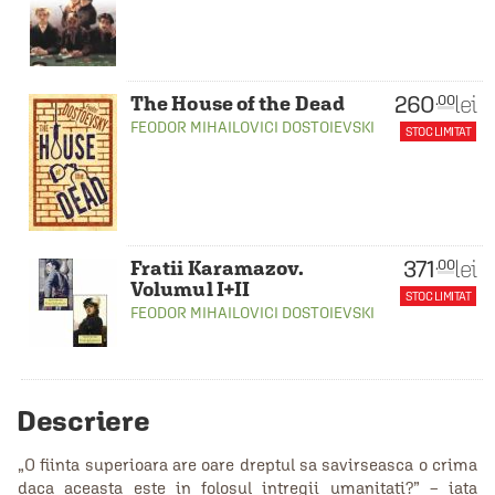
260
lei
.00
The House of the Dead
FEODOR MIHAILOVICI DOSTOIEVSKI
STOC LIMITAT
371
lei
.00
Fratii Karamazov.
Volumul I+II
STOC LIMITAT
FEODOR MIHAILOVICI DOSTOIEVSKI
Descriere
„O fiinta superioara are oare dreptul sa savirseasca o crima
daca aceasta este in folosul intregii umanitati?” – iata