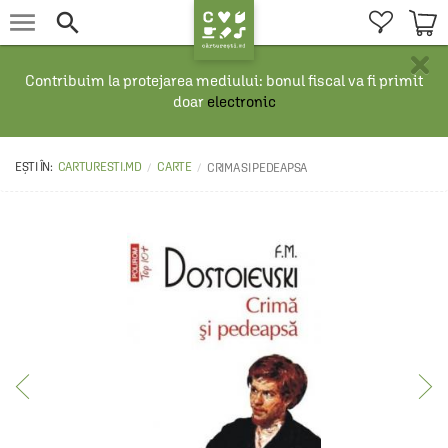


×
Contribuim la protejarea mediului: bonul fiscal va fi primit
doar
electronic
CARTURESTI.MD
CARTE
CRIMA SI PEDEAPSA