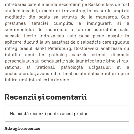
intrebarea care il macina necontenit pe Raskolnikov, un fost
student idealist, excentric si mizantrop, in ceasurile lungi de
meditatie din odaia sa strimta de la mansarda. Sub
presiunea saraciei cumplite, a insingurarii si a
sentimentului de zadarnicie a tuturor aspiratiilor sale,
aceasta teorie indrazneata este pusa peste noapte in
aplicare, ducind la un asasinat de o salbaticie care zguduie
intreg orasul Sankt Petersburg. Dostoievski analizeaza cu
intuitia unui fin psiholog cauzele crimei, dilemele
personajului sau, pendularile sale launtrice intre bine si rau,
rational si irational, psihologia ucigasului si a
anchetatorului, avansind in final posibilitatea mintuirii prin
iubire, umilinta si jertfa de sine.
Recenzii și comentarii
Nu există recenzii pentru acest produs.
Adaugă o recenzie