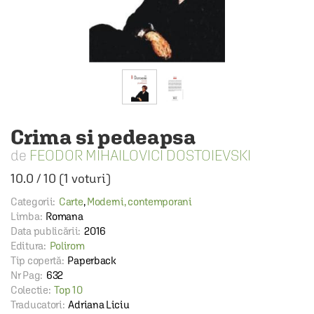
Crima si pedeapsa
FEODOR MIHAILOVICI DOSTOIEVSKI
10.0
/
10
(
1
voturi)
Categorii:
Carte
,
Moderni, contemporani
Limba:
Romana
Data publicării:
2016
Editura:
Polirom
Tip copertă:
Paperback
Nr Pag:
632
Colectie:
Top 10
Traducatori:
Adriana Liciu