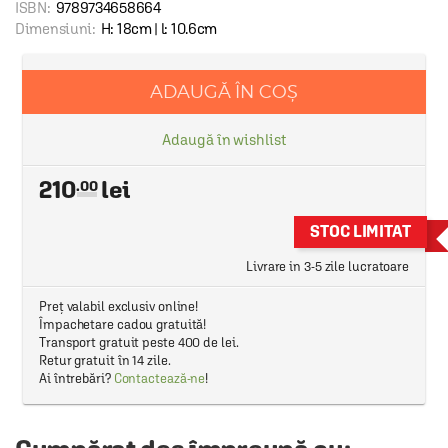
ISBN:
9789734658664
Dimensiuni:
H: 18cm | l: 10.6cm
ADAUGĂ ÎN COȘ
Adaugă în wishlist
210
.00
STOC LIMITAT
Livrare in 3-5 zile lucratoare
Preț valabil exclusiv online!
Împachetare cadou gratuită!
Transport gratuit peste 400 de lei.
Retur gratuit în 14 zile.
Ai întrebări?
Contactează-ne
!