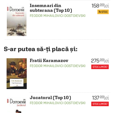
158
lei
.00
Insemnari din
subterana (Top 10)
ÎN STOC
FEODOR MIHAILOVICI DOSTOIEVSKI
S-ar putea să-ți placă și:
275
lei
.00
Fratii Karamazov
FEODOR MIHAILOVICI DOSTOIEVSKI
STOC LIMITAT
137
lei
.00
Jucatorul (Top 10)
FEODOR MIHAILOVICI DOSTOIEVSKI
STOC LIMITAT