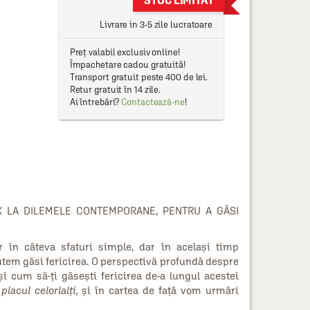
STOC LIMITAT
Livrare in 3-5 zile lucratoare
Preț valabil exclusiv online!
Împachetare cadou gratuită!
Transport gratuit peste 400 de lei.
Retur gratuit în 14 zile.
Ai întrebări?
Contactează-ne
!
X LA DILEMELE CONTEMPORANE, PENTRU A GĂSI
or în câteva sfaturi simple, dar în același timp
utem găsi fericirea. O perspectivă profundă despre
și cum să‑ți găsești fericirea de‑a lungul acestei
lacul celorlalți,
și în cartea de față vom urmări