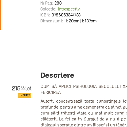
Nr Pag:
288
Colectie:
Introspectiv
ISBN:
9786063347733
Dimensiuni:
H: 20cm | l: 13.7cm
Descriere
CUM SĂ APLICI PSIHOLOGIA SECOLULUI X
215
lei
.00
FERICIREA
ÎN STOC
Autorii concentrează toate cunoștințele l
profunde, pentru a ne demonstra că și noi p
cum să‑ți trăiești viața cu mai mult curaj 
călătorii. La fel ca în
Curajul de a nu fi pe p
dialogul socratic dintre un filosof și un tânăr.