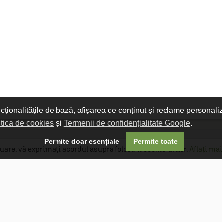
ncționalitățile de bază, afișarea de conținut și reclame personali
itica de cookies
și
Termenii de confidențialitate Google
.

Permite doar esențiale
Permite toate
uare, vă exprimați acordul asupra folosirii cookie-urilor.
Aflați mai
Livrare gratuită
Livrarea comenzilor este gratuită dacă
produsele livrate într-un singur colet depășesc
valoarea de 400 MDL în orașul Chișinău și 600
MDL în restul Republicii Moldova.