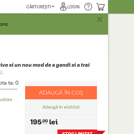
COȘUL TĂU
CĂRTUREȘTI
LOGIN
×
ronic
ve si un nou mod de a gandi si a trai
A
ota ta:
0
ADAUGĂ ÎN COȘ
voltare
Adaugă în wishlist
195
.00