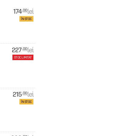
174
lei
.00
ÎN STOC
227
lei
.00
STOC LIMITAT
215
lei
.00
ÎN STOC