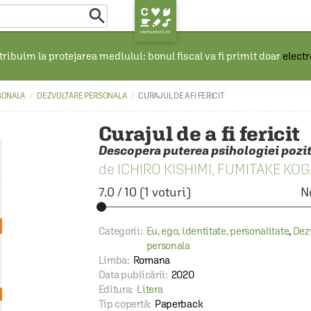

ribuim la protejarea mediului: bonul fiscal va fi primit doar
elect
SONALA
DEZVOLTARE PERSONALA
CURAJUL DE A FI FERICIT
Curajul de a fi fericit
Descopera puterea psihologiei poziti
ICHIRO KISHIMI
,
FUMITAKE KOG
7.0
/
10
(
1
voturi)
N
Categorii:
Eu, ego, identitate, personalitate
,
Dez
personala
Limba:
Romana
Data publicării:
2020
Editura:
Litera
Tip copertă:
Paperback