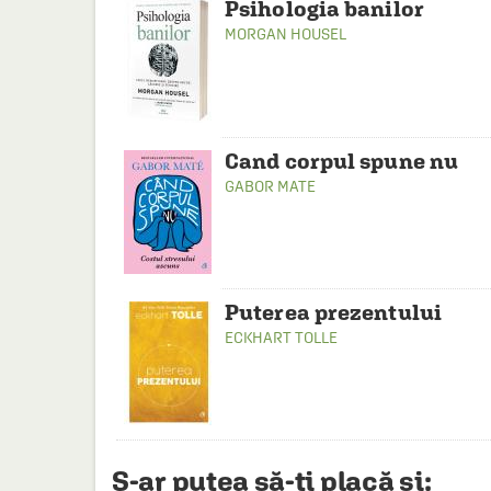
Psihologia banilor
MORGAN HOUSEL
Cand corpul spune nu
GABOR MATE
Puterea prezentului
ECKHART TOLLE
S-ar putea să-ți placă și: