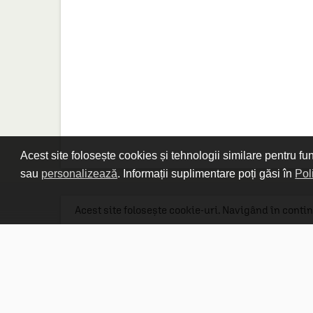
Acest site folosește cookies și tehnologii similare pentru fu
sau
personalizează
. Informații suplimentare poți găsi în
Pol
Acest site folosește cookie-uri. Navigând în contin
Linkuri utile

DESPRE CARTURESTI.MD

DESPRE CĂRTUREȘTI

ASISTENȚĂ