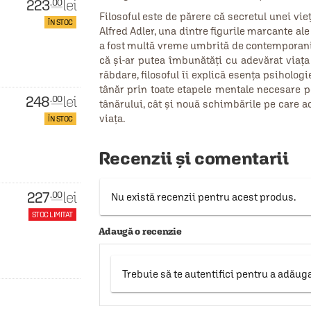
223
lei
.00
Filosoful este de părere că secretul unei vieți
ÎN STOC
Alfred Adler, una dintre figurile marcante ale 
a fost multă vreme umbrită de contemporanii 
că și‑ar putea îmbunătăți cu adevărat via
răbdare, filosoful îi explică esența psihologi
tânăr prin toate etapele mentale necesare p
248
lei
.00
tânărului, cât și nouă schimbările pe care a
viața.
ÎN STOC
Recenzii și comentarii
227
lei
.00
Nu există recenzii pentru acest produs.
STOC LIMITAT
Adaugă o recenzie
Trebuie să te autentifici pentru a adăug