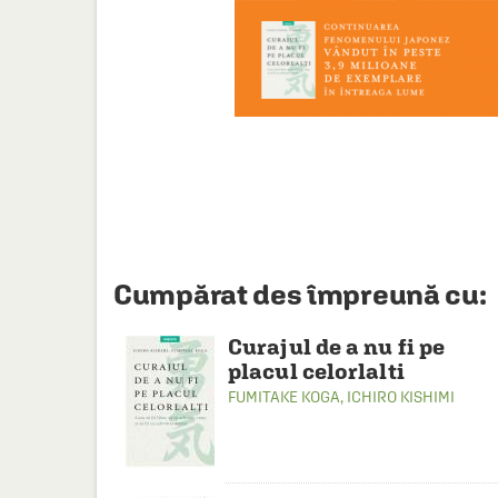
HAINE SI ACCESORII
BOARD GAMES
JOCURI SI JUCARII
PLAYGROUND
COSMETICE
DISNEY
CURSURI LIMBI STRAINE
Cumpărat des împreună cu:
PROMOȚII ȘI SELECȚII
Curajul de a nu fi pe
placul celorlalti
FUMITAKE KOGA
,
ICHIRO KISHIMI