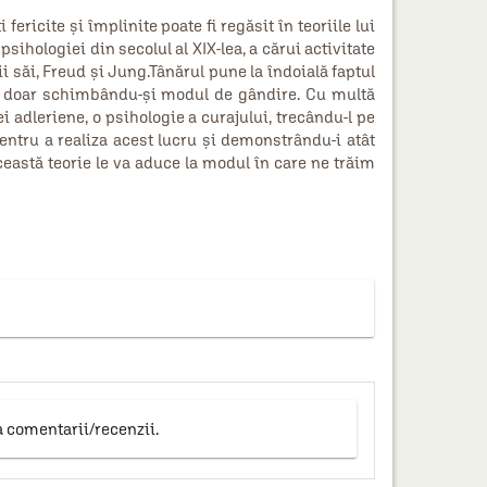
 fericite și împlinite poate fi regăsit în teoriile lui
psihologiei din secolul al XIX‑lea, a cărui activitate
săi, Freud și Jung.Tânărul pune la îndoială faptul
ța doar schimbându‑și modul de gândire. Cu multă
ei adleriene, o psihologie a curajului, trecându‑l pe
entru a realiza acest lucru și demonstrându‑i atât
ceastă teorie le va aduce la modul în care ne trăim
a comentarii/recenzii.