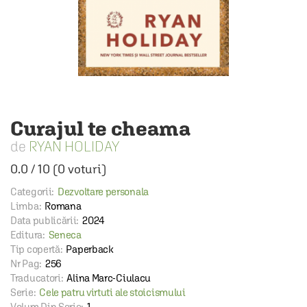
Curajul te cheama
RYAN HOLIDAY
0.0
/
10
(
0
voturi)
Categorii:
Dezvoltare personala
Limba:
Romana
Data publicării:
2024
Editura:
Seneca
Tip copertă:
Paperback
Nr Pag:
256
Traducatori:
Alina Marc-Ciulacu
Serie:
Cele patru virtuti ale stoicismului
Volum Din Serie:
1