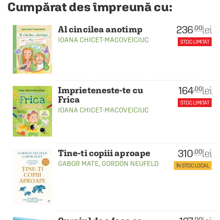
Cumpărat des împreună cu:
236
lei
.00
Al cincilea anotimp
IOANA CHICET-MACOVEICIUC
STOC LIMITAT
164
lei
.00
Imprieteneste-te cu
Frica
STOC LIMITAT
IOANA CHICET-MACOVEICIUC
310
lei
.00
Tine-ti copiii aproape
GABOR MATE
,
GORDON NEUFELD
ÎN STOC LOCAL
.00