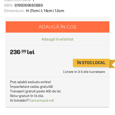
ISBN:
9786069680889
Dimensiuni:
H: 21cm | l: 14cm | 1.5cm
ADAUGĂ ÎN COȘ
Adaugă în wishlist
236
.00
ÎN STOC LOCAL
Livrare in 3-5 zile lucratoare
Preț valabil exclusiv online!
Împachetare cadou gratuită!
Transport gratuit peste 400 de lei.
Retur gratuit în 14 zile.
Ai întrebări?
Contactează-ne
!