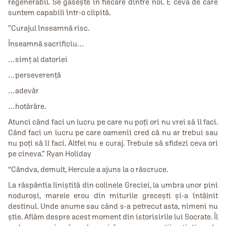
regenerabil. Se găsește în fiecare dintre noi. E ceva de care
suntem capabili într-o clipită.
”Curajul înseamnă risc.
Înseamnă sacrificiu…
…simț al datoriei
…perseverență
…adevăr
…hotărâre.
Atunci când faci un lucru pe care nu poți ori nu vrei să îl faci.
Când faci un lucru pe care oamenii cred că nu ar trebui sau
nu poți să îl faci. Altfel nu e curaj. Trebuie să sfidezi ceva ori
pe cineva.” Ryan Holiday
“Cândva, demult, Hercule a ajuns la o răscruce.
La răspântia liniștită din colinele Greciei, la umbra unor pini
noduroși, marele erou din miturile grecești și-a întâlnit
destinul. Unde anume sau când s-a petrecut asta, nimeni nu
știe. Aflăm despre acest moment din istorisirile lui Socrate. Îl