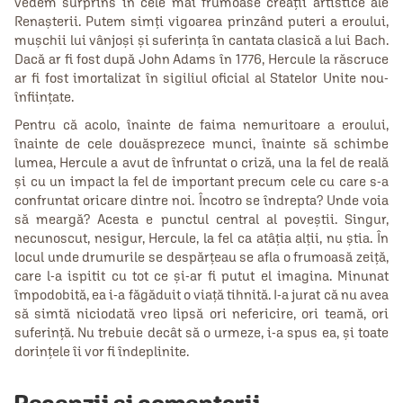
vedem surprins în cele mai frumoase creații artistice ale
Renașterii. Putem simți vigoarea prinzând puteri a eroului,
mușchii lui vânjoși și suferința în cantata clasică a lui Bach.
Dacă ar fi fost după John Adams în 1776, Hercule la răscruce
ar fi fost imortalizat în sigiliul oficial al Statelor Unite nou-
înființate.
Pentru că acolo, înainte de faima nemuritoare a eroului,
înainte de cele douăsprezece munci, înainte să schimbe
lumea, Hercule a avut de înfruntat o criză, una la fel de reală
și cu un impact la fel de important precum cele cu care s-a
confruntat oricare dintre noi. Încotro se îndrepta? Unde voia
să meargă? Acesta e punctul central al poveștii. Singur,
necunoscut, nesigur, Hercule, la fel ca atâția alții, nu știa. În
locul unde drumurile se despărțeau se afla o frumoasă zeiță,
care l-a ispitit cu tot ce și-ar fi putut el imagina. Minunat
împodobită, ea i-a făgăduit o viață tihnită. I-a jurat că nu avea
să simtă niciodată vreo lipsă ori nefericire, ori teamă, ori
suferință. Nu trebuie decât să o urmeze, i-a spus ea, și toate
dorințele îi vor fi îndeplinite.
Recenzii și comentarii