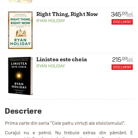
345
lei
.00
Right Thing, Right Now
RYAN HOLIDAY
STOC LIMITAT
215
lei
.00
Linistea este cheia
RYAN HOLIDAY
STOC LIMITAT
Descriere
Prima carte din seria ”Cele patru virtuți ale stoicismului”.
Curajul nu e petrol. Nu trebuie extras din pământ. E