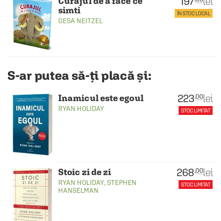
197
lei
Curajul de a face ce
simti
ÎN STOC LOCAL
GESA NEITZEL
S-ar putea să-ți placă și:
223
lei
.00
Inamicul este egoul
RYAN HOLIDAY
STOC LIMITAT
268
lei
.00
Stoic zi de zi
RYAN HOLIDAY
,
STEPHEN
STOC LIMITAT
HANSELMAN