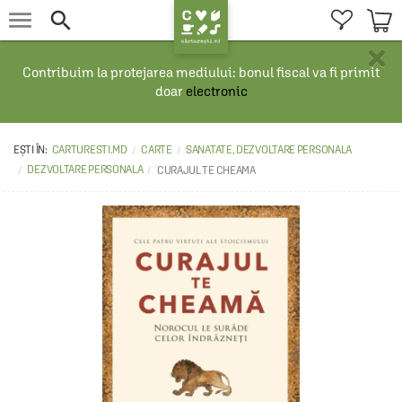


×
Contribuim la protejarea mediului: bonul fiscal va fi primit
doar
electronic
CARTURESTI.MD
CARTE
SANATATE, DEZVOLTARE PERSONALA
DEZVOLTARE PERSONALA
CURAJUL TE CHEAMA