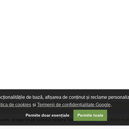
ncționalitățile de bază, afișarea de conținut și reclame personali
itica de cookies
și
Termenii de confidențialitate Google
.

Permite doar esențiale
Permite toate
uare, vă exprimați acordul asupra folosirii cookie-urilor.
Aflați mai
Livrare gratuită