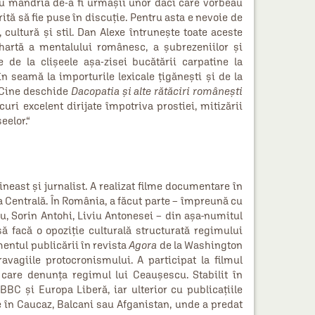
au mândria de-a fi urmaşii unor daci care vorbeau
tă să fie puse în discuţie. Pentru asta e nevoie de
 cultură şi stil. Dan Alexe întruneşte toate aceste
 hartă a mentalului românesc, a şubrezeniilor şi
e de la clişeele aşa-zisei bucătării carpatine la
n seamă la importurile lexicale ţigăneşti şi de la
. Cine deschide
Dacopatia şi alte rătăciri româneşti
curi excelent dirijate împotriva prostiei, mitizării
eelor.“
 cineast și jurnalist. A realizat filme documentare în
a Centrală. În România, a făcut parte – împreună cu
u, Sorin Antohi, Liviu Antonesei – din așa‑numitul
 să facă o opoziție culturală structurată regimului
entul publicării în revista
Agora
de la Washington
ravagiile protocronismului. A participat la filmul
 care denunța regimul lui Ceaușescu. Stabilit în
 BBC și Europa Liberă, iar ulterior cu publicațiile
 în Caucaz, Balcani sau Afganistan, unde a predat