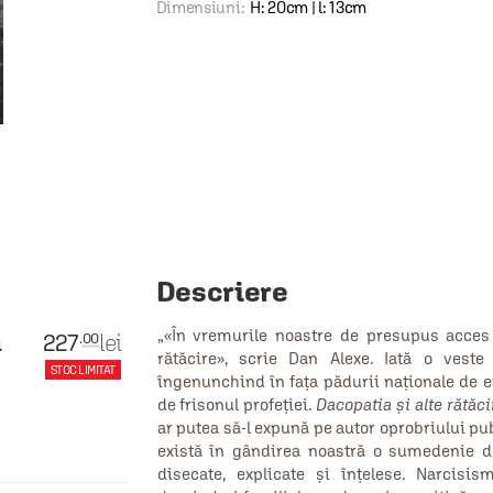
Dimensiuni:
H: 20cm | l: 13cm
Descriere
„«În vremurile noastre de presupus acces l
227
lei
.00
i
rătăcire», scrie Dan Alexe. Iată o vest
STOC LIMITAT
îngenunchind în faţa pădurii naţionale de ero
de frisonul profeţiei.
Dacopatia şi alte rătăc
ar putea să-l expună pe autor oprobriului pub
există în gândirea noastră o sumedenie de 
disecate, explicate şi înţelese. Narcisis