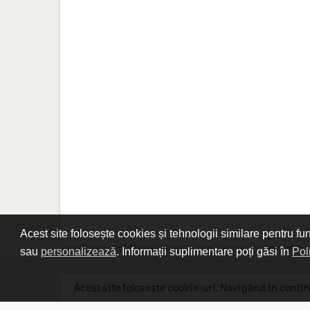
Acest site folosește cookies și tehnologii similare pentru fu
sau
personalizează
. Informații suplimentare poți găsi în
Pol
Acest site folosește cookie-uri. Navigând în contin
Linkuri utile