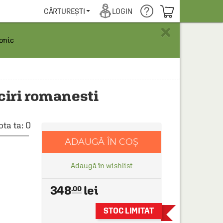
COȘUL TĂU
CĂRTUREȘTI
LOGIN
×
ronic
aciri romanesti
ota ta:
0
ADAUGĂ ÎN COȘ
Adaugă în wishlist
348
.00
STOC LIMITAT