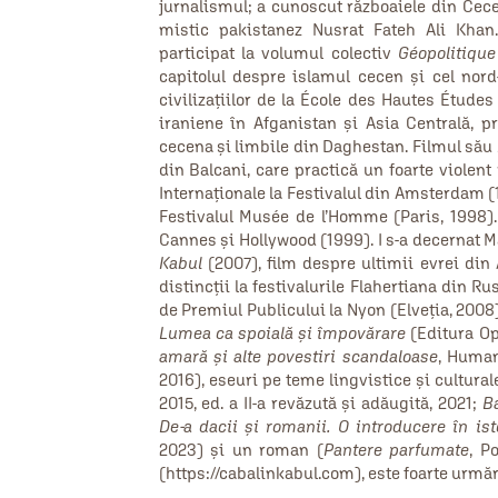
jurnalismul; a cunoscut războaiele din Cece
mistic pakistanez Nusrat Fateh Ali Khan
participat la volumul colectiv
Géopolitiqu
capitolul despre islamul cecen și cel nord
civilizațiilor de la École des Hautes Études
iraniene în Afganistan și Asia Centrală, p
cecena și limbile din Daghestan. Filmul său
din Balcani, care practică un foarte violent 
Internaționale la Festivalul din Amsterdam (1
Festivalul Musée de l’Homme (Paris, 1998). C
Cannes şi Hollywood (1999). I s‑a decernat
Kabul
(2007), film despre ultimii evrei din
distincții la festivalurile Flahertiana din R
de Premiul Publicului la Nyon (Elveția, 2008).
Lumea ca spoială şi împovărare
(Editura Ope
amară şi alte povestiri scandaloase
, Human
2016), eseuri pe teme lingvistice și cultural
2015, ed. a II‑a revăzută și adăugită, 2021;
Ba
De‑a dacii și romanii. O introducere în is
2023) şi un roman (
Pantere parfumate
, P
(https://cabalinkabul.com), este foarte urmăr