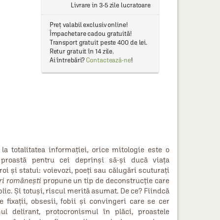
Livrare in 3-5 zile lucratoare
Preț valabil exclusiv online!
Împachetare cadou gratuită!
Transport gratuit peste 400 de lei.
Retur gratuit în 14 zile.
Ai întrebări?
Contactează-ne
!
a totalitatea informaţiei, orice mitologie este o
e proastă pentru cei deprinşi să-şi ducă viaţa
i şi statui: voievozi, poeţi sau călugări scuturaţi
iri româneşti
propune un tip de deconstrucţie care
lic. Şi totuşi, riscul merită asumat. De ce? Fiindcă
fixaţii, obsesii, fobii şi convingeri care se cer
mul delirant, protocronismul în plăci, proastele