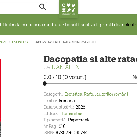

ribuim la protejarea mediului: bonul fiscal va fi primit doar
elect
RARE
ESEISTICA
DACOPATIA SI ALTE RATACIRI ROMANESTI
Dacopatia si alte rat
DAN ALEXE
0.0
/
10
(
0
voturi)
N
Categorii:
Eseistica
,
Raftul autorilor români
Limba:
Romana
Data publicării:
2025
Editura:
Humanitas
Tip copertă:
Paperback
Nr Pag:
516
ISBN:
9789735090784