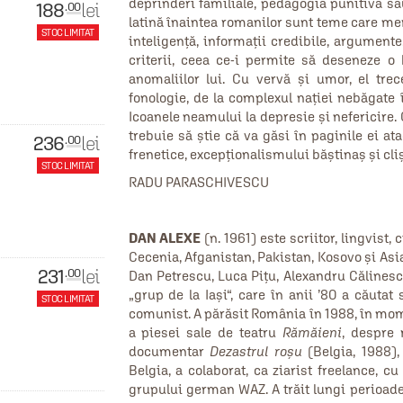
deprinderi familiale, pedagogia punitivă s
188
lei
.00
latină înaintea romanilor sunt teme care meri
STOC LIMITAT
inteligenţă, informaţii credibile, argumente,
criterii, ceea ce-i permite să deseneze o
anomaliilor lui. Cu vervă şi umor, el trec
fonologie, de la complexul naţiei nebăgate î
Icoanele neamului la depresie şi nefericire
trebuie să ştie că va găsi în paginile ei ata
236
lei
.00
frenetice, excepţionalismului băştinaş şi cliş
STOC LIMITAT
RADU PARASCHIVESCU
DAN ALEXE
(n. 1961) este scriitor, lingvist,
Cecenia, Afganistan, Pakistan, Kosovo şi Asi
231
lei
.00
Dan Petrescu, Luca Pițu, Alexandru Călinesc
„grup de la Iași“, care în anii ’80 a căutat
STOC LIMITAT
comunist. A părăsit România în 1988, în mom
a piesei sale de teatru
Rămăieni
, despre 
documentar
Dezastrul roșu
(Belgia, 1988),
Belgia, a colaborat, ca ziarist freelance, cu
grupului german WAZ. A trăit lungi perioade