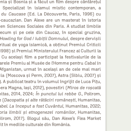
nia și Bosnia și a făcut un film despre cântărețul
. Specializat în islamul mistic contemporan, a
e du Caucase
(Ed. La Découverte, Paris, 1996) cu
‑caucazian. Dan Alexe are un masterat în istoria
 en Sciences Sociales din Paris. A studiat limbile
recum și pe cele din Caucaz, în special gruzina,
Howling for God
/
Iubiții Domnului
, despre dervișii
ritual de yoga islamică, a obținut Premiul Criticii
998) și Premiul Ministerului Francez al Culturii la
u același film a participat la festivalurile de la
 Marele Premiu al Musée de l’Homme pentru
Cabal in
 Afganistan, urmat în același an de cele mai mari
usia (Moscova și Perm, 2007), Astra (Sibiu, 2007) și
 A publicat teatru în volumul îngrijit de Luca Piţu,
ra Magna, Iaşi, 2012), povestiri (
Miros de roşcată
itas, 2014, 2024;
În punctul lui rebbe G.
, Polirom,
e (
Dacopatia şi alte rătăciri româneşti
, Humanitas,
bel. La început a fost Cuvântul
, Humanitas, 2022;
toria limbii și etnogenezei românilor
, Humanitas,
olirom, 2017). Blogul său, Dan Alexe’s Flea Market
it în mediile culturale din România.