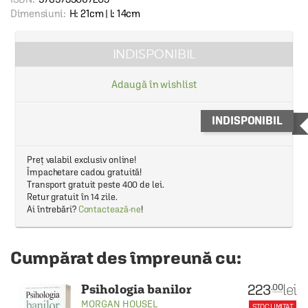
Dimensiuni:
H: 21cm | l: 14cm
INDISPONIBIL
Adaugă în wishlist
INDISPONIBIL
Preț valabil exclusiv online!
Împachetare cadou gratuită!
Transport gratuit peste 400 de lei.
Retur gratuit în 14 zile.
Ai întrebări?
Contactează-ne
!
Cumpărat des împreună cu:
223
lei
.00
Psihologia banilor
MORGAN HOUSEL
STOC LIMITAT