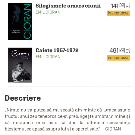
141
lei
.00
Silogismele amaraciunii
EMIL CIORAN
ÎN STOC LOCAL
491
lei
.00
Caiete 1957-1972
EMIL CIORAN
ÎN STOC LOCAL
Descriere
„Nimic nu va putea să-mi scoată din minte că lumea asta e
fructul unui zeu tenebros ce-și prelungește umbra în mine și
că misiunea mea este să duc la ultimele consecințe
blestemul ce apasă asupra lui și a operei sale.“ — CIORAN