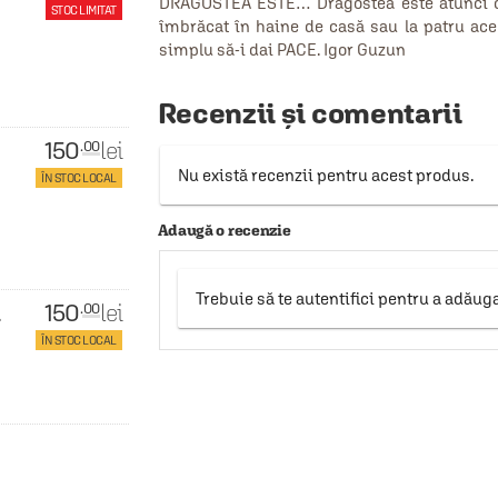
DRAGOSTEA ESTE… Dragostea este atunci cân
STOC LIMITAT
îmbrăcat în haine de casă sau la patru ace
simplu să-i dai PACE. Igor Guzun
Recenzii și comentarii
150
lei
.00
Nu există recenzii pentru acest produs.
ÎN STOC LOCAL
Adaugă o recenzie
Trebuie să te autentifici pentru a adăug
150
lei
.00
i
ÎN STOC LOCAL