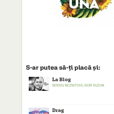
HAINE SI ACCESORII
BOARD GAMES
JOCURI SI JUCARII
PLAYGROUND
COSMETICE
DISNEY
CURSURI LIMBI STRAINE
S-ar putea să-ți placă și:
PROMOȚII ȘI SELECȚII
La Blog
SERGIU BEZNITCHI
,
IGOR GUZUN
Drag