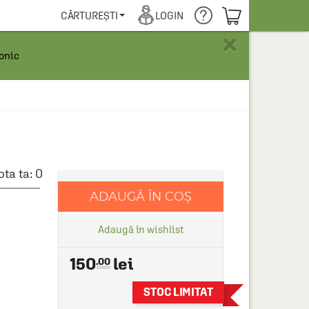
COȘUL TĂU
CĂRTUREȘTI
LOGIN
×
ronic
ota ta:
0
ADAUGĂ ÎN COȘ
Adaugă în wishlist
150
.00
STOC LIMITAT