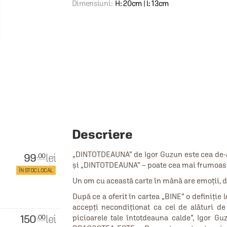
Dimensiuni:
H: 20cm | l: 13cm
Descriere
„DINTOTDEAUNA” de Igor Guzun este cea de-a t
99
lei
.00
și „DINTOTDEAUNA” – poate cea mai frumoasă 
ÎN STOC LOCAL
Un om cu această carte în mână are emoții, da
După ce a oferit în cartea „BINE” o definiție
accepți necondiționat ca cel de alături d
150
lei
.00
picioarele tale întotdeauna calde”, Igor G