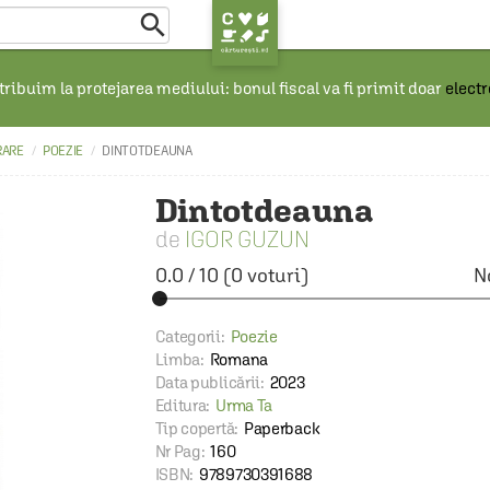

ribuim la protejarea mediului: bonul fiscal va fi primit doar
elect
RARE
POEZIE
DINTOTDEAUNA
Dintotdeauna
IGOR GUZUN
0.0
/
10
(
0
voturi)
N
Categorii:
Poezie
Limba:
Romana
Data publicării:
2023
Editura:
Urma Ta
Tip copertă:
Paperback
Nr Pag:
160
ISBN:
9789730391688