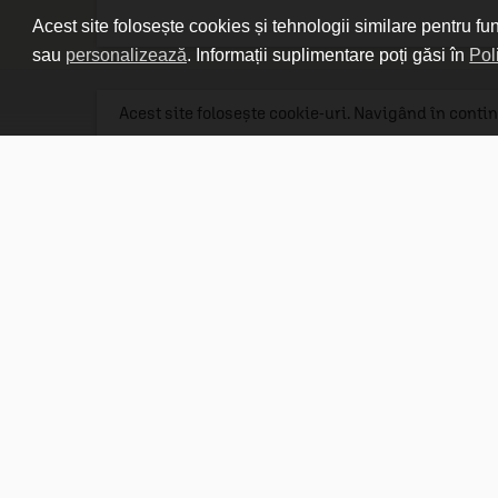
Acest site folosește cookies și tehnologii similare pentru fu
sau
personalizează
. Informații suplimentare poți găsi în
Pol
Acest site folosește cookie-uri. Navigând în contin
Linkuri utile

DESPRE CARTURESTI.MD

DESPRE CĂRTUREȘTI

ASISTENȚĂ

LIVRARE IN LIBRĂRIE

COSTURI DE TRANSPORT

POLITICA DE CONFIDENȚIALITATE

POLITICA DE RETUR