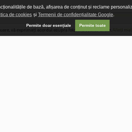
ncționalitățile de bază, afișarea de conținut și reclame personali
itica de cookies
și
Termenii de confidențialitate Google
.

Permite doar esențiale
Permite toate
uare, vă exprimați acordul asupra folosirii cookie-urilor.
Aflați mai
Livrare gratuită
Livrarea comenzilor este gratuită dacă
produsele livrate într-un singur colet depășesc
valoarea de 400 MDL în orașul Chișinău și 600
MDL în restul Republicii Moldova.
Follow Us