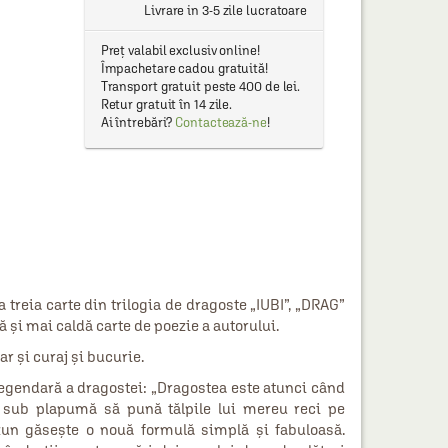
Livrare in 3-5 zile lucratoare
Preț valabil exclusiv online!
Împachetare cadou gratuită!
Transport gratuit peste 400 de lei.
Retur gratuit în 14 zile.
Ai întrebări?
Contactează-ne
!
reia carte din trilogia de dragoste „IUBI”, „DRAG”
și mai caldă carte de poezie a autorului.
r și curaj și bucurie.
 legendară a dragostei: „Dragostea este atunci când
e sub plapumă să pună tălpile lui mereu reci pe
uzun găsește o nouă formulă simplă și fabuloasă.