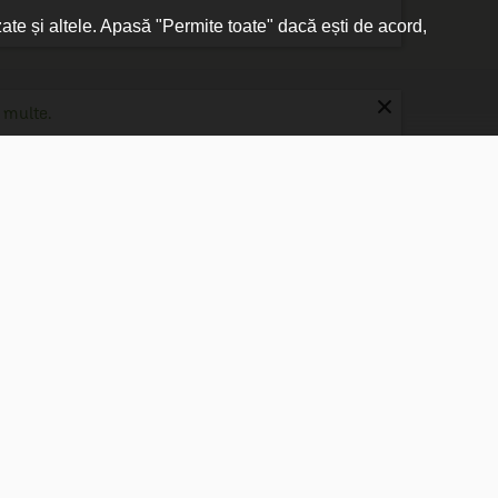
zate și altele. Apasă "Permite toate" dacă ești de acord,
×
 multe.