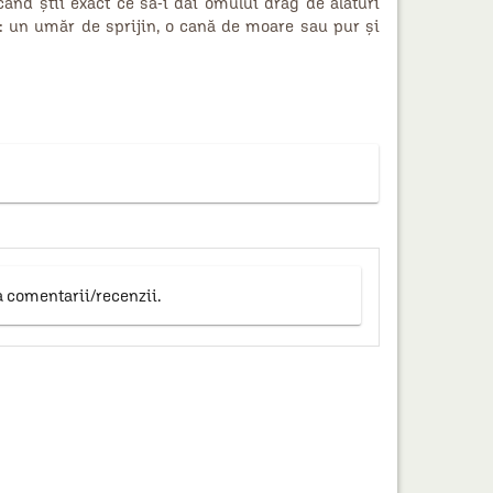
d știi exact ce să-i dai omului drag de alături
: un umăr de sprijin, o cană de moare sau pur și
a comentarii/recenzii.