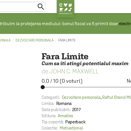

ribuim la protejarea mediului: bonul fiscal va fi primit doar
elect
SONALA
DEZVOLTARE PERSONALA
FARA LIMITE
Fara Limite
Cum sa iti atingi potentialul maxim
JOHN C. MAXWELL
0.0
/
10
(
0
voturi)
N
Categorii:
Dezvoltare personala
,
Raftul Brand M
Limba:
Romana
Data publicării:
2017
Editura:
Amaltea
Tip copertă:
Paperback
Colectie:
Motivational