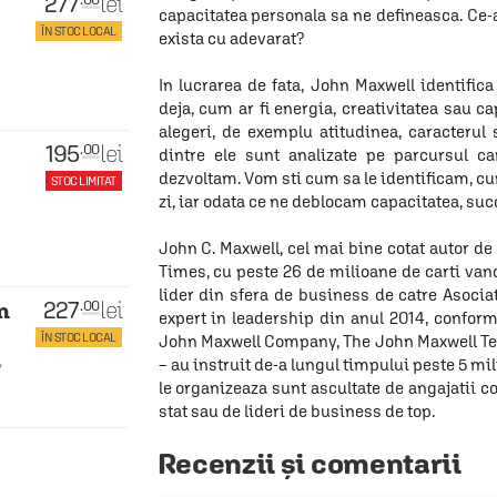
277
lei
capacitatea personala sa ne defineasca. Ce-a
ÎN STOC LOCAL
exista cu adevarat?
In lucrarea de fata, John Maxwell identifica 
deja, cum ar fi energia, creativitatea sau c
alegeri, de exemplu atitudinea, caracterul 
195
lei
.00
dintre ele sunt analizate pe parcursul ca
dezvoltam. Vom sti cum sa le identificam, cu
STOC LIMITAT
zi, iar odata ce ne deblocam capacitatea, suc
John C. Maxwell, cel mai bine cotat autor de
Times, cu peste 26 de milioane de carti van
lider din sfera de business de catre Asoci
227
lei
.00
n
expert in leadership din anul 2014, conform
ÎN STOC LOCAL
John Maxwell Company, The John Maxwell Te
,
– au instruit de-a lungul timpului peste 5 mil
le organizeaza sunt ascultate de angajatii co
stat sau de lideri de business de top.
Recenzii și comentarii