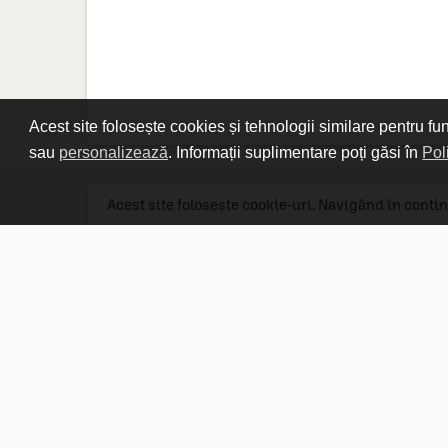
Acest site folosește cookies și tehnologii similare pentru fu
sau
personalizează
. Informații suplimentare poți găsi în
Pol
Acest site folosește cookie-uri. Navigând în contin
Linkuri utile

DESPRE CARTURESTI.MD

DESPRE CĂRTUREȘTI

ASISTENȚĂ

LIVRARE IN LIBRĂRIE

COSTURI DE TRANSPORT

POLITICA DE CONFIDENȚIALITATE