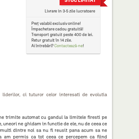
STOC LIMITAT
Livrare in 3-5 zile lucratoare
Preț valabil exclusiv online!
Împachetare cadou gratuită!
Transport gratuit peste 400 de lei.
Retur gratuit în 14 zile.
Ai întrebări?
Contactează-ne
!
iderilor, ci tuturor celor interesati de evolutia
e trimite automat cu gandul la limitele firesti pe
e, uneori ne ghidam in functie de ele, nu de ceea ce
a multi dintre noi sa nu fi reusit pana acum sa ne
ca am permis ca tot ceea ce percepem ca fiind