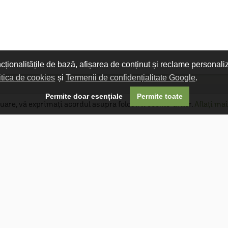
ncționalitățile de bază, afișarea de conținut și reclame personali
itica de cookies
și
Termenii de confidențialitate Google
.

Permite doar esențiale
Permite toate
uare, vă exprimați acordul asupra folosirii cookie-urilor.
Aflați mai
Livrare gratuită
Livrarea comenzilor este gratuită dacă
produsele livrate într-un singur colet depășesc
valoarea de 400 MDL în orașul Chișinău și 600
MDL în restul Republicii Moldova.
Follow Us