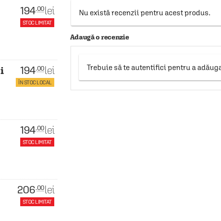
194
lei
.00
Nu există recenzii pentru acest produs.
STOC LIMITAT
Adaugă o recenzie
Trebuie să te autentifici pentru a adăug
194
lei
.00
i
ÎN STOC LOCAL
194
lei
.00
STOC LIMITAT
206
lei
.00
STOC LIMITAT