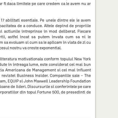
r fi daca limitele pe care credem ca le avem nu ar
17 abilitati esentiale. Pe unele dintre ele le avem
apacitatea de a conduce. Altele depind de propriile
si actiunile intreprinse in mod deliberat. Fiecare
rtii, astfel incat sa putem invata cum sa ni le
m sa evoluam si cum sa le aplicam in viata de zi cu
cesul nostru va creste exponential.
 literatura motivationala conform topului New York
dute in intreaga lume, este considerat cel mai bun
atia Americana de Management si cel mai influent
 revistei Business Insider. Companiile sale – The
am, EQUIP si John Maxwell Leadership Foundation
ioane de lideri. Discursurile si conferintele pe care
rporatiilor din topul Fortune 500, de presedinti de