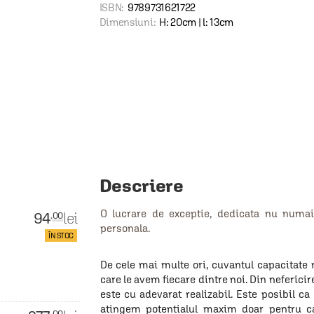
ISBN:
9789731621722
Dimensiuni:
H: 20cm | l: 13cm
Descriere
O lucrare de exceptie, dedicata nu numai l
94
lei
.00
personala.
ÎN STOC
De cele mai multe ori, cuvantul capacitate n
care le avem fiecare dintre noi. Din nefericir
este cu adevarat realizabil. Este posibil c
atingem potentialul maxim doar pentru 
.00