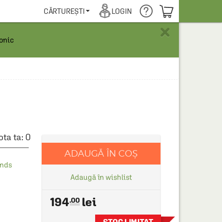
COȘUL TĂU
CĂRTUREȘTI
LOGIN
×
ronic
ota ta:
0
ADAUGĂ ÎN COȘ
inds
Adaugă în wishlist
194
.00