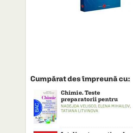
HAINE SI ACCESORII
BOARD GAMES
JOCURI SI JUCARII
PLAYGROUND
COSMETICE
DISNEY
CURSURI LIMBI STRAINE
Cumpărat des împreună cu:
PROMOȚII ȘI SELECȚII
Chimie. Teste
preparatorii pentru
examenul de bac
NADEJDA VELISCO
,
ELENA MIHAILOV
,
TATIANA LITVINOVA