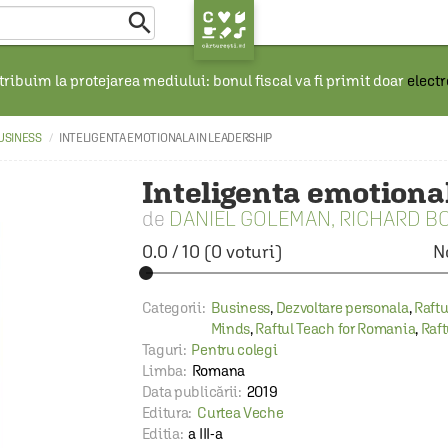

ribuim la protejarea mediului: bonul fiscal va fi primit doar
elect
USINESS
INTELIGENTA EMOTIONALA IN LEADERSHIP
Inteligenta emotiona
DANIEL GOLEMAN
,
RICHARD BO
0.0
/
10
(
0
voturi)
N
Categorii:
Business
,
Dezvoltare personala
,
Raftu
Minds
,
Raftul Teach for Romania
,
Raft
Taguri:
Pentru colegi
Limba:
Romana
Data publicării:
2019
Editura:
Curtea Veche
Editia:
a III-a