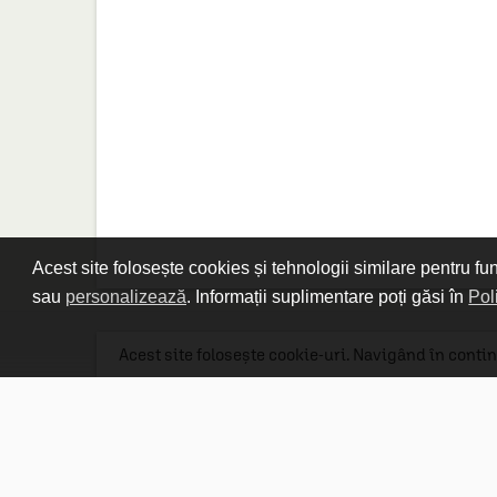
Acest site folosește cookies și tehnologii similare pentru fu
sau
personalizează
. Informații suplimentare poți găsi în
Pol
Acest site folosește cookie-uri. Navigând în contin
Linkuri utile

DESPRE CARTURESTI.MD

DESPRE CĂRTUREȘTI

ASISTENȚĂ