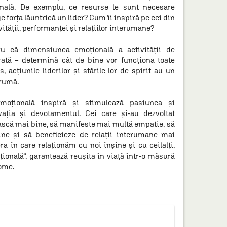
onală. De exemplu, ce resurse le sunt necesare
age forţa lăuntrică un lider? Cum îi inspiră pe cei din
ităţii, performanţei şi relaţiilor interumane?
tru că dimensiunea emoţională a activităţii de
orată – determină cât de bine vor funcţiona toate
, acţiunile liderilor şi stările lor de spirit au un
drumă.
moţională inspiră şi stimulează pasiunea şi
aţia şi devotamentul. Cei care şi-au dezvoltat
oască mai bine, să manifeste mai multă empatie, să
ne şi să beneficieze de relaţii interumane mai
a în care relaţionăm cu noi înşine şi cu ceilalţi,
onală“, garantează reuşita în viaţă într-o măsură
ome.