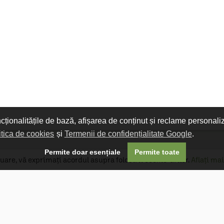
ncționalitățile de bază, afișarea de conținut și reclame personali
itica de cookies
și
Termenii de confidențialitate Google
.

Permite doar esențiale
Permite toate
uare, vă exprimați acordul asupra folosirii cookie-urilor.
Aflați mai
Livrare gratuită
Livrarea comenzilor este gratuită dacă
produsele livrate într-un singur colet depășesc
valoarea de 400 MDL în orașul Chișinău și 600
MDL în restul Republicii Moldova.