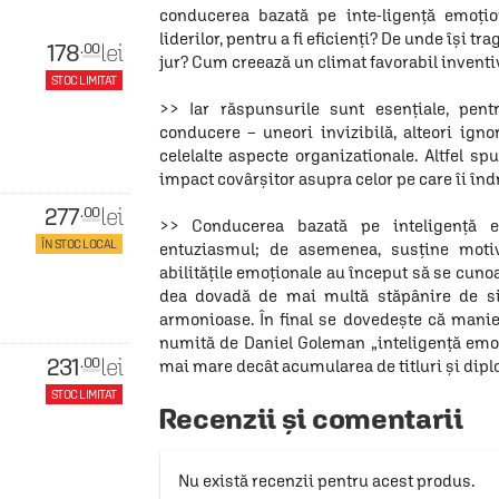
conducerea bazată pe inte-ligenţă emoţi
liderilor, pentru a fi eficienţi? De unde îşi tr
178
lei
.00
jur? Cum creează un climat favorabil inventiv
STOC LIMITAT
>> Iar răspunsurile sunt esenţiale, pen
conducere – uneori invizibilă, alteori ign
celelalte aspecte organizationale. Altfel spus
impact covârşitor asupra celor pe care îi în
277
lei
.00
>> Conducerea bazată pe inteligenţă e
ÎN STOC LOCAL
entuziasmul; de asemenea, susţine motiv
abilităţile emoţionale au început să se cun
dea dovadă de mai multă stăpânire de si
armonioase. În final se dovedeşte că manier
numită de Daniel Goleman „inteligenţă emoţi
231
lei
.00
mai mare decât acumularea de titluri şi dipl
STOC LIMITAT
Recenzii și comentarii
Nu există recenzii pentru acest produs.