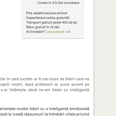
Livrare in 3-5 zile lucratoare
Preț valabil exclusiv online!
Împachetare cadou gratuită!
Transport gratuit peste 400 de lei.
Retur gratuit în 14 zile.
Ai întrebări?
Contactează-ne
!
ile în care lucrăm ar fi con-duse de lideri care ne
copiii noştri, dacă profesorii ar pune accent pe
 s-ar întâmpla, dacă ne-am folosi cu inteligenţă
erienţele multor lideri cu o inteligenţă emoţională
eşit la iveală răspunsuri la întrebări vitale privind