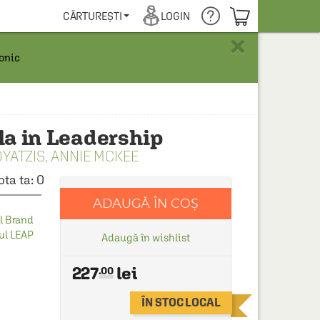
COȘUL TĂU
CĂRTUREȘTI
LOGIN
×
ronic
la in Leadership
YATZIS
,
ANNIE MCKEE
ota ta:
0
ADAUGĂ ÎN COȘ
l Brand
ul LEAP
Adaugă în wishlist
227
.00
ÎN STOC LOCAL