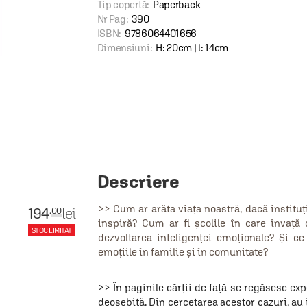
Tip copertă:
Paperback
Nr Pag:
390
ISBN:
9786064401656
Dimensiuni:
H: 20cm | l: 14cm
Descriere
>> Cum ar arăta viaţa noastră, dacă instituţi
194
lei
.00
inspiră? Cum ar fi şcolile în care învaţă 
STOC LIMITAT
dezvoltarea inteligenţei emoţionale? Şi ce
emoţiile în familie şi în comunitate?
>> În paginile cărţii de faţă se regăsesc exp
deosebită. Din cercetarea acestor cazuri, au i