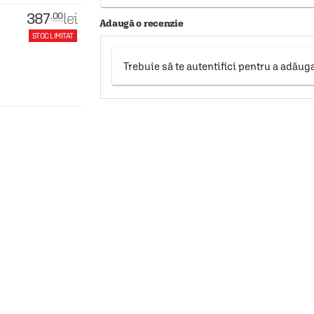
387
lei
.00
Adaugă o recenzie
STOC LIMITAT
Trebuie să te autentifici pentru a adăug