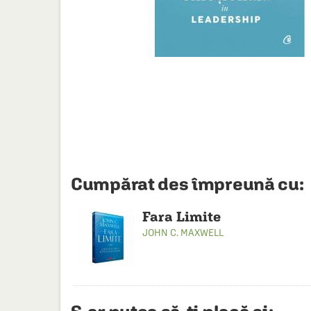
HAINE SI ACCESORII
BOARD GAMES
JOCURI SI JUCARII
PLAYGROUND
COSMETICE
DISNEY
CURSURI LIMBI STRAINE
Cumpărat des împreună cu:
PROMOȚII ȘI SELECȚII
Fara Limite
JOHN C. MAXWELL