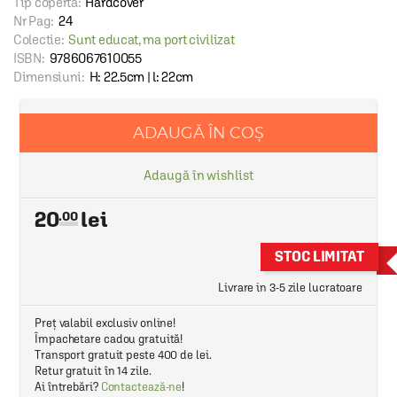
Tip copertă:
Hardcover
Nr Pag:
24
Colectie:
Sunt educat, ma port civilizat
ISBN:
9786067610055
Dimensiuni:
H: 22.5cm | l: 22cm
ADAUGĂ ÎN COȘ
Adaugă în wishlist
20
.00
STOC LIMITAT
Livrare in 3-5 zile lucratoare
Preț valabil exclusiv online!
Împachetare cadou gratuită!
Transport gratuit peste 400 de lei.
Retur gratuit în 14 zile.
Ai întrebări?
Contactează-ne
!