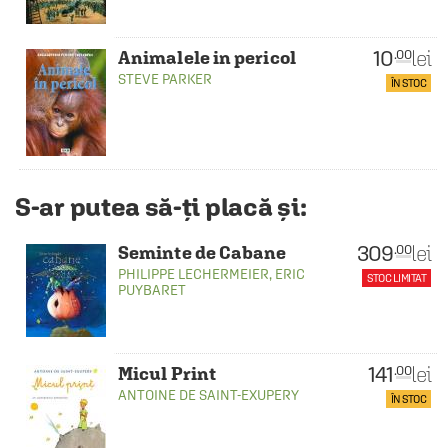
10
lei
.00
Animalele in pericol
STEVE PARKER
ÎN STOC
S-ar putea să-ți placă și:
309
lei
.00
Seminte de Cabane
PHILIPPE LECHERMEIER
,
ERIC
STOC LIMITAT
PUYBARET
141
lei
.00
Micul Print
ANTOINE DE SAINT-EXUPERY
ÎN STOC