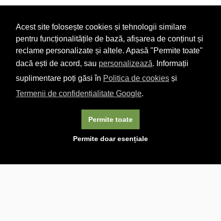
Acest site folosește cookies și tehnologii similare
pentru funcționalitățile de bază, afișarea de conținut și
reclame personalizate și altele. Apasă "Permite toate"
dacă ești de acord, sau
personalizează
. Informații
suplimentare poți găsi în
Politica de cookies
și
Termenii de confidențialitate Google
.
Permite toate
×
Acest site folosește cookie-uri. Navigând în continuare, vă
Permite doar esențiale
exprimați acordul asupra folosirii cookie-urilor.
Aflați mai
multe.
Linkuri utile

DESPRE CARTURESTI.MD

DESPRE CĂRTUREȘTI

ASISTENȚĂ