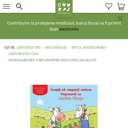


×
Contribuim la protejarea mediului: bonul fiscal va fi primit
doar
electronic
CARTURESTI.MD
RAFTURI ALESE
RAFTUL PENTRU PĂRINȚI
CĂRȚI PENTRU COPII
INVATA SA RESPECTI NATURA IMPREUNA CU MATILDA VACUTA