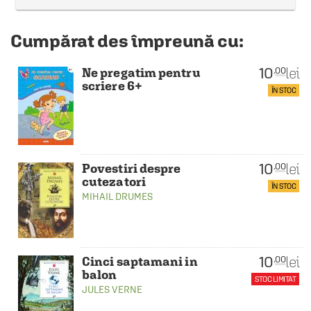
Cumpărat des împreună cu:
10
lei
.00
Ne pregatim pentru
scriere 6+
ÎN STOC
10
lei
.00
Povestiri despre
cutezatori
ÎN STOC
MIHAIL DRUMES
10
lei
.00
Cinci saptamani in
balon
STOC LIMITAT
JULES VERNE