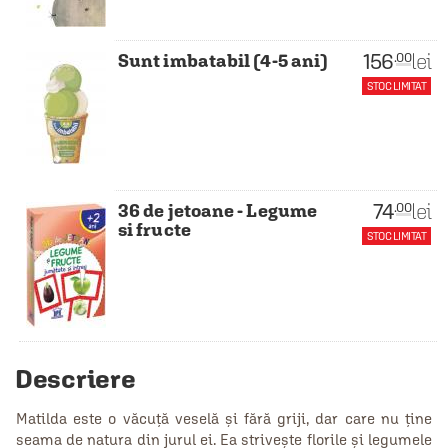
156
lei
.00
Sunt imbatabil (4-5 ani)
STOC LIMITAT
74
lei
.00
36 de jetoane - Legume
si fructe
STOC LIMITAT
Descriere
Matilda este o văcuţă veselă şi fără griji, dar care nu ține
seama de natura din jurul ei. Ea striveşte florile şi legumele