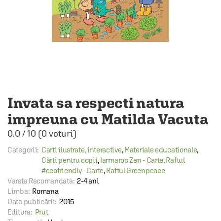
Invata sa respecti natura
impreuna cu Matilda Vacuta
0.0
/
10
(
0
voturi)
Categorii:
Carti ilustrate, interactive
,
Materiale educationale
,
Cărți pentru copii
,
Iarmaroc Zen - Carte
,
Raftul
#ecofriendly - Carte
,
Raftul Greenpeace
Varsta Recomandata:
2-4 ani
Limba:
Romana
Data publicării:
2015
Editura:
Prut