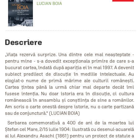
LUCIAN BOIA
Descriere
„Viaţa rezervă surprize. Una dintre cele mai neaşteptate -
pentru mine - s-a dovedit excepţionala primire de care s-a
bucurat cartea, îndată după apariţia ei în mai 1997. A devenit
subiect predilect de discuţie în mediile intelectuale. Au
elogiat-o nume de primă mărime ale culturii româneşti.
Cartea ţintea până la urmă chiar mai departe decât îmi
fusese intenţia. Nu doar istoria era în discuţie, ci cultura
românească în ansamblu şi conştiinţa de sine a românilor.
Am scris o carte onestă despre istorie, nu o carte partizană
sau de conjunctură." (LUCIAN BOIA)
Serbarea comemorativă a 400 de ani de la moartea lui
Ștefan cel Mare, 2/15 iulie 1904: ilustrată cu desenul-acuarelă
al lui Alexandru Asachi (1861) pentru un proiect de statuie a