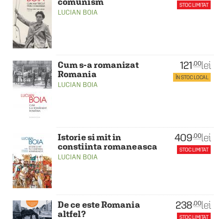
comunism
STOC LIMITAT
LUCIAN BOIA
121
lei
.00
Cum s-a romanizat
Romania
ÎN STOC LOCAL
LUCIAN BOIA
409
lei
.00
Istorie si mit in
constiinta romaneasca
STOC LIMITAT
LUCIAN BOIA
238
lei
.00
De ce este Romania
altfel?
STOC LIMITAT