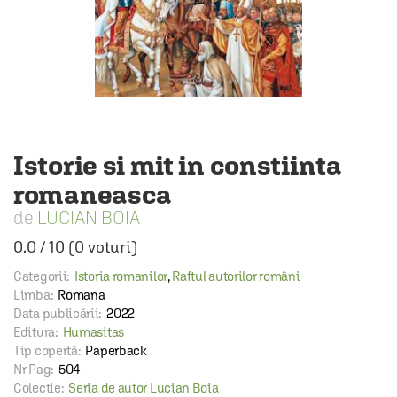
Istorie si mit in constiinta
romaneasca
LUCIAN BOIA
0.0
/
10
(
0
voturi)
Categorii:
Istoria romanilor
,
Raftul autorilor români
Limba:
Romana
Data publicării:
2022
Editura:
Humasitas
Tip copertă:
Paperback
Nr Pag:
504
Colectie:
Seria de autor Lucian Boia