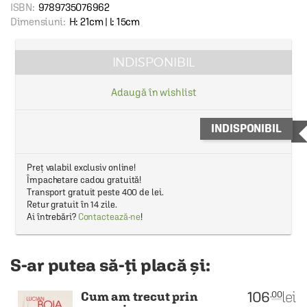
ISBN:
9789735076962
Dimensiuni:
H: 21cm | l: 15cm
INDISPONIBIL
Adaugă în wishlist
INDISPONIBIL
Preț valabil exclusiv online!
Împachetare cadou gratuită!
Transport gratuit peste 400 de lei.
Retur gratuit în 14 zile.
Ai întrebări?
Contactează-ne
!
S-ar putea să-ți placă și:
106
lei
.00
Cum am trecut prin