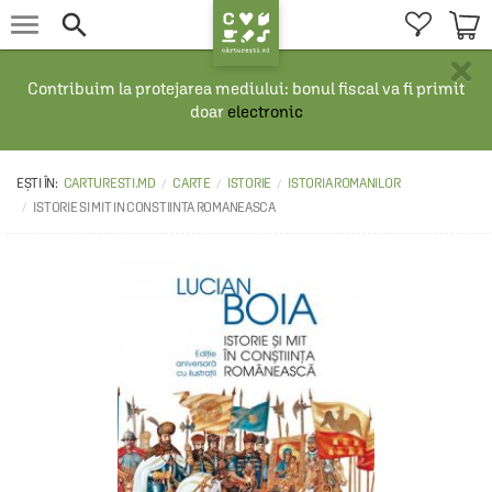


×
Contribuim la protejarea mediului: bonul fiscal va fi primit
doar
electronic
CARTURESTI.MD
CARTE
ISTORIE
ISTORIA ROMANILOR
ISTORIE SI MIT IN CONSTIINTA ROMANEASCA