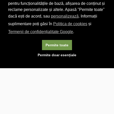
pentru funcționalitățile de bază, afișarea de conținut și
reclame personalizate și altele. Apasă "Permite toate"
dacă ești de acord, sau
personalizează
. Informații
suplimentare poți găsi în
Politica de cookies
și
Termenii de confidențialitate Google
.
Permite toate
×
Acest site folosește cookie-uri. Navigând în continuare, vă
Permite doar esențiale
exprimați acordul asupra folosirii cookie-urilor.
Aflați mai
multe.
Linkuri utile

DESPRE CARTURESTI.MD

DESPRE CĂRTUREȘTI

ASISTENȚĂ

LIVRARE IN LIBRĂRIE

COSTURI DE TRANSPORT