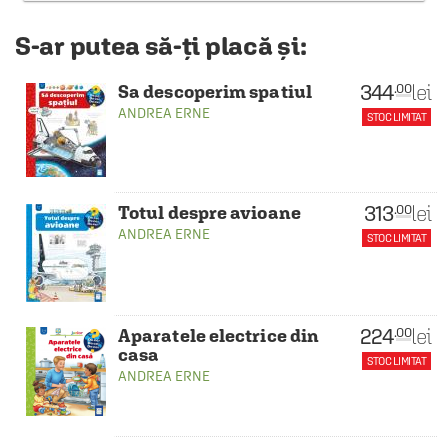
S-ar putea să-ți placă și:
344
lei
.00
Sa descoperim spatiul
ANDREA ERNE
STOC LIMITAT
313
lei
.00
Totul despre avioane
ANDREA ERNE
STOC LIMITAT
224
lei
.00
Aparatele electrice din
casa
STOC LIMITAT
ANDREA ERNE