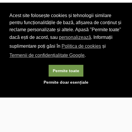
Acest site folosește cookies și tehnologii similare
pentru funcționalitățile de bază, afișarea de conținut și
reclame personalizate și altele. Apasă "Permite toate"
dacă ești de acord, sau
personalizează
. Informații
suplimentare poți găsi în
Politica de cookies
și
Termenii de confidențialitate Google
.
Permite toate
×
Acest site folosește cookie-uri. Navigând în continuare, vă
Permite doar esențiale
exprimați acordul asupra folosirii cookie-urilor.
Aflați mai
multe.
Linkuri utile

DESPRE CARTURESTI.MD

DESPRE CĂRTUREȘTI

ASISTENȚĂ