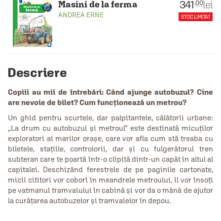
341
lei
.00
Masini de la ferma
ANDREA ERNE
STOC LIMITAT
Descriere
Copiii au mii de întrebări: Când ajunge autobuzul? Cine
are nevoie de bilet? Cum funcționează un metrou?
Un ghid pentru scurtele, dar palpitantele, călătorii urbane:
„La drum cu autobuzul și metroul” este destinată micuților
exploratori ai marilor orașe, care vor afla cum stă treaba cu
biletele, stațiile, controlorii, dar și cu fulgerătorul tren
subteran care te poartă într-o clipită dintr-un capăt în altul al
capitalei. Deschizând ferestrele de pe paginile cartonate,
micii cititori vor coborî în meandrele metroului, îl vor însoți
pe vatmanul tramvaiului în cabină și vor da o mână de ajutor
la curățarea autobuzelor și tramvaielor în depou.