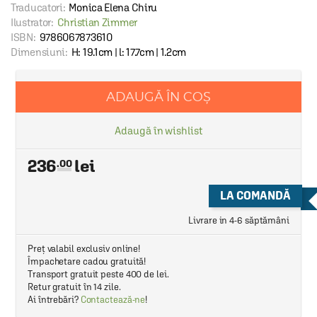
Traducatori:
Monica Elena Chiru
Ilustrator:
Christian Zimmer
ISBN:
9786067873610
Dimensiuni:
H: 19.1cm | l: 17.7cm | 1.2cm
ADAUGĂ ÎN COȘ
Adaugă în wishlist
236
.00
LA COMANDĂ
Livrare in 4-6 săptămâni
Preț valabil exclusiv online!
Împachetare cadou gratuită!
Transport gratuit peste 400 de lei.
Retur gratuit în 14 zile.
Ai întrebări?
Contactează-ne
!