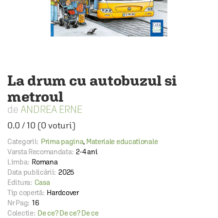
La drum cu autobuzul si
metroul
ANDREA ERNE
0.0
/
10
(
0
voturi)
Categorii:
Prima pagina
,
Materiale educationale
Varsta Recomandata:
2-4 ani
Limba:
Romana
Data publicării:
2025
Editura:
Casa
Tip copertă:
Hardcover
Nr Pag:
16
Colectie:
De ce? De ce? De ce