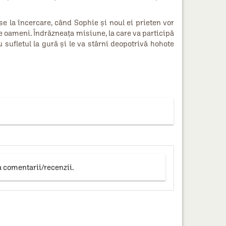
se la încercare, când Sophie şi noul ei prieten vor
e oameni. Îndrăzneaţa misiune, la care va participă
cu sufletul la gură şi le va stârni deopotrivă hohote
a comentarii/recenzii.