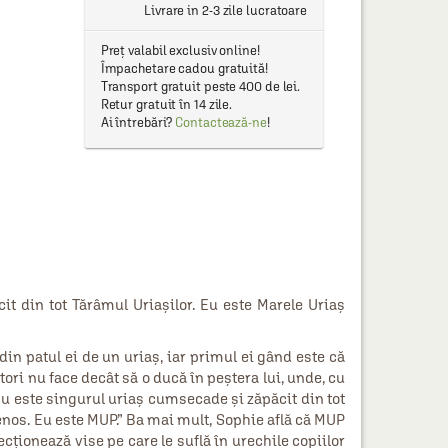
Livrare in 2-3 zile lucratoare
Preț valabil exclusiv online!
Împachetare cadou gratuită!
Transport gratuit peste 400 de lei.
Retur gratuit în 14 zile.
Ai întrebări?
Contactează-ne
!
t din tot Tărâmul Uriaşilor. Eu este Marele Uriaş
din patul ei de un uriaş, iar primul ei gând este că
tori nu face decât să o ducă în peştera lui, unde, cu
: “Eu este singurul uriaş cumsecade şi zăpăcit din tot
enos. Eu este MUP.” Ba mai mult, Sophie află că MUP
ecţionează vise pe care le suflă în urechile copiilor