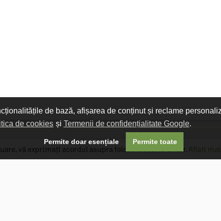
ncționalitățile de bază, afișarea de conținut și reclame personali
itica de cookies
și
Termenii de confidențialitate Google
.

Permite doar esențiale
Permite toate
uare, vă exprimați acordul asupra folosirii cookie-urilor.
Aflați mai
Livrare gratuită
Livrarea comenzilor este gratuită dacă
produsele livrate într-un singur colet depășesc
valoarea de 400 MDL în orașul Chișinău și 600
MDL în restul Republicii Moldova.