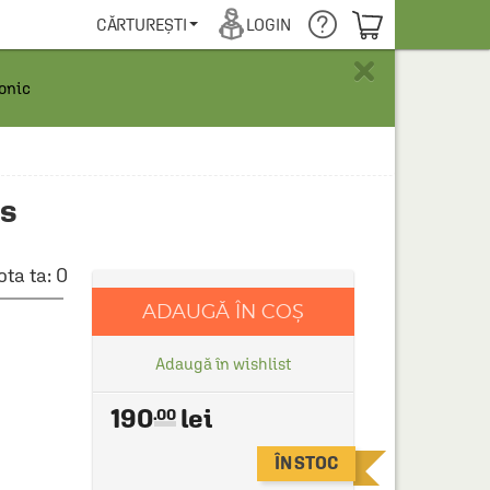
COȘUL TĂU
CĂRTUREȘTI
LOGIN
×
ronic
os
ota ta:
0
ADAUGĂ ÎN COȘ
Adaugă în wishlist
190
.00
ÎN STOC