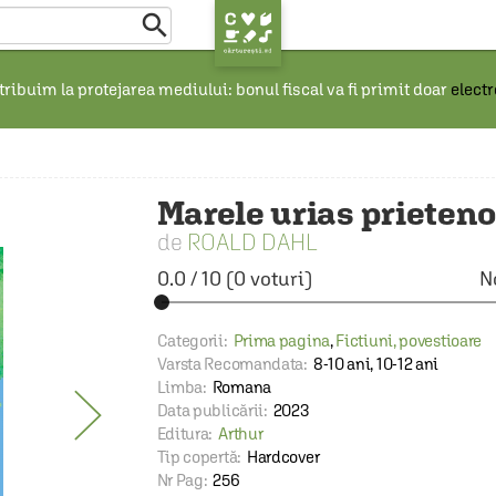

ribuim la protejarea mediului: bonul fiscal va fi primit doar
elect
Marele urias prieten
ROALD DAHL
0.0
/
10
(
0
voturi)
N
Categorii:
Prima pagina
,
Fictiuni, povestioare
Varsta Recomandata:
8-10 ani, 10-12 ani
Limba:
Romana
Data publicării:
2023
Editura:
Arthur
Tip copertă:
Hardcover
Nr Pag:
256