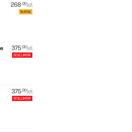
268
lei
.00
ÎN STOC
375
lei
.00
te
STOC LIMITAT
375
lei
.00
STOC LIMITAT