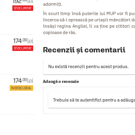
192
lei
adormiţi.
STOC LIMITAT
În scurt timp însă puterile lui MUP vor fi pu
încerca să-i oprească pe uriaşii mâncători d
însăşi regina Angliei, îi va ţine pe cititori 
copioase de râs.
174
lei
.00
Recenzii și comentarii
STOC LIMITAT
Nu există recenzii pentru acest produs.
174
lei
.00
Adaugă o recenzie
ÎN STOC LOCAL
Trebuie să te autentifici pentru a adăug