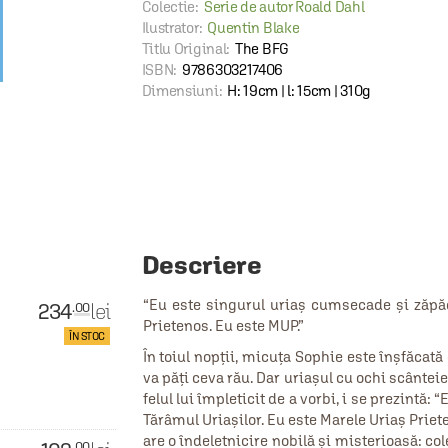
Colectie:
Serie de autor Roald Dahl
Ilustrator:
Quentin Blake
Titlu Original:
The BFG
ISBN:
9786303217406
Dimensiuni:
H: 19cm | l: 15cm | 310g
Descriere
“Eu este singurul uriaş cumsecade şi zăpăci
234
lei
.00
Prietenos. Eu este MUP.”
ÎN STOC
În toiul nopţii, micuţa Sophie este înşfăcată 
va păți ceva rău. Dar uriaşul cu ochi scânteie
felul lui împleticit de a vorbi, i se prezintă
Tărâmul Uriaşilor. Eu este Marele Uriaş Priet
are o îndeletnicire nobilă şi misterioasă: col
.00