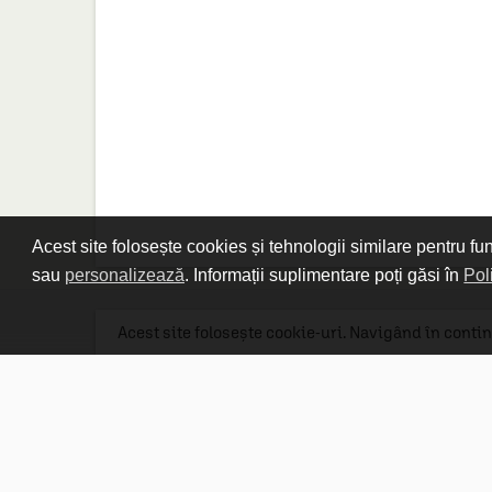
Acest site folosește cookies și tehnologii similare pentru fu
sau
personalizează
. Informații suplimentare poți găsi în
Pol
Acest site folosește cookie-uri. Navigând în contin
Linkuri utile

DESPRE CARTURESTI.MD

DESPRE CĂRTUREȘTI

ASISTENȚĂ