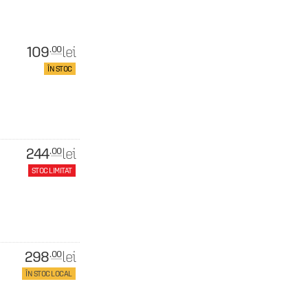
109
lei
.00
ÎN STOC
244
lei
.00
STOC LIMITAT
298
lei
.00
ÎN STOC LOCAL