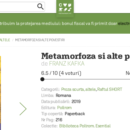

ribuim la protejarea mediului: bonul fiscal va fi primit doar
elect
ALTELE
METAMORFOZA SI ALTE POVESTIRI
Metamorfoza si alte p
FRANZ KAFKA
6.5
/
10
(
4
voturi)
N
Categorii:
Proza scurta, altele
,
Raftul SHORT
Limba:
Romana
Data publicării:
2019
Editura:
Polirom
Tip copertă:
Paperback
Nr Pag:
216
Colectie:
Biblioteca Polirom. Esential