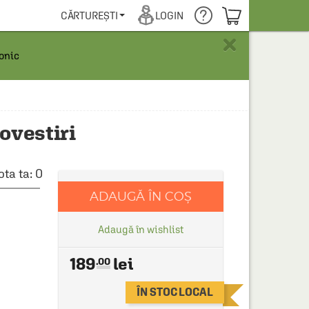
COȘUL TĂU
CĂRTUREȘTI
LOGIN
×
ronic
ovestiri
ota ta:
0
ADAUGĂ ÎN COȘ
Adaugă în wishlist
189
.00
ÎN STOC LOCAL