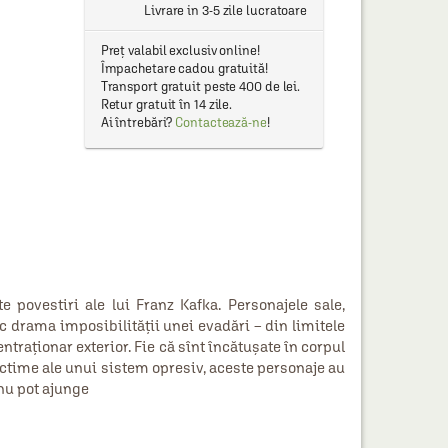
Livrare in 3-5 zile lucratoare
Preț valabil exclusiv online!
Împachetare cadou gratuită!
Transport gratuit peste 400 de lei.
Retur gratuit în 14 zile.
Ai întrebări?
Contactează-ne
!
povestiri ale lui Franz Kafka. Personajele sale,
sc drama imposibilităţii unei evadări – din limitele
entraţionar exterior. Fie că sînt încătuşate în corpul
ictime ale unui sistem opresiv, aceste personaje au
 nu pot ajunge