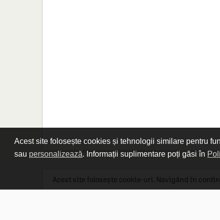
Acest site folosește cookies și tehnologii similare pentru fu
sau
personalizează
. Informații suplimentare poți găsi în
Pol
Acest site folosește cookie-uri. Navigând în contin
Linkuri utile

DESPRE CARTURESTI.MD