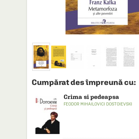
HAINE SI ACCESORII
BOARD GAMES
JOCURI SI JUCARII
PLAYGROUND
COSMETICE
DISNEY
CURSURI LIMBI STRAINE
Cumpărat des împreună cu:
PROMOȚII ȘI SELECȚII
Crima si pedeapsa
FEODOR MIHAILOVICI DOSTOIEVSKI