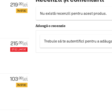
219
lei
.00
ÎN STOC
Nu există recenzii pentru acest produs.
Adaugă o recenzie
Trebuie să te autentifici pentru a adăug
215
lei
.00
STOC LIMITAT
103
lei
.00
ÎN STOC