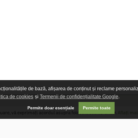
ncționalitățile de bază, afișarea de conținut și reclame personali
itica de cookies
și
Termenii de confidențialitate Google
.

Permite doar esențiale
Permite toate
uare, vă exprimați acordul asupra folosirii cookie-urilor.
Aflați mai
Livrare gratuită
Livrarea comenzilor este gratuită dacă
produsele livrate într-un singur colet depășesc