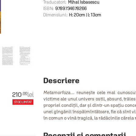
Traducatori:
Mihai Isbasescu
ISBN:
9789734678266
Dimensiuni:
H: 20cm | l: 13cm
Descriere
Metamorfoza…
reuneşte cele mai cunoscute 
210
lei
.00
victime ale unui univers ostil, absurd, trăie
STOC LIMITAT
propriei condiţii, dar şi dintr-un spaţiu conc
unei gîngănii înspăimîntătoare, fie că sînt v
în comun o vină tragică, la rădăcinile căreia
Recenzii și comentarii