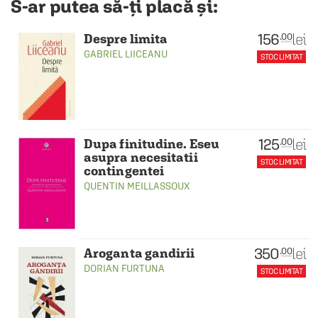
S-ar putea să-ți placă și:
156
lei
.00
Despre limita
GABRIEL LIICEANU
STOC LIMITAT
125
lei
.00
Dupa finitudine. Eseu
asupra necesitatii
STOC LIMITAT
contingentei
QUENTIN MEILLASSOUX
350
lei
.00
Aroganta gandirii
DORIAN FURTUNA
STOC LIMITAT