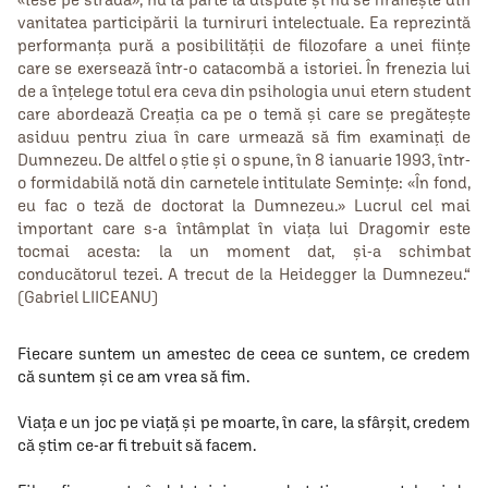
vanitatea participării la turniruri intelectuale. Ea reprezintă
performanţa pură a posibilităţii de filozofare a unei fiinţe
care se exersează într-o catacombă a istoriei. În frenezia lui
de a înţelege totul era ceva din psihologia unui etern student
care abordează Creaţia ca pe o temă şi care se pregăteşte
asiduu pentru ziua în care urmează să fim examinaţi de
Dumnezeu. De altfel o ştie şi o spune, în 8 ianuarie 1993, într-
o formidabilă notă din carnetele intitulate Seminţe: «În fond,
eu fac o teză de doctorat la Dumnezeu.» Lucrul cel mai
important care s-a întâmplat în viaţa lui Dragomir este
tocmai acesta: la un moment dat, şi-a schimbat
conducătorul tezei. A trecut de la Heidegger la Dumnezeu.“
(Gabriel LIICEANU)
Fiecare suntem un amestec de ceea ce suntem, ce credem
că suntem şi ce am vrea să fim.
Viaţa e un joc pe viaţă şi pe moarte, în care, la sfârşit, credem
că ştim ce-ar fi trebuit să facem.