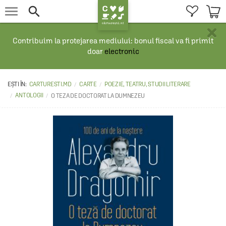


×
Contribuim la protejarea mediului: bonul fiscal va fi primit
doar
electronic
CARTURESTI.MD
CARTE
POEZIE, TEATRU, STUDII LITERARE
ANTOLOGII
O TEZA DE DOCTORAT LA DUMNEZEU