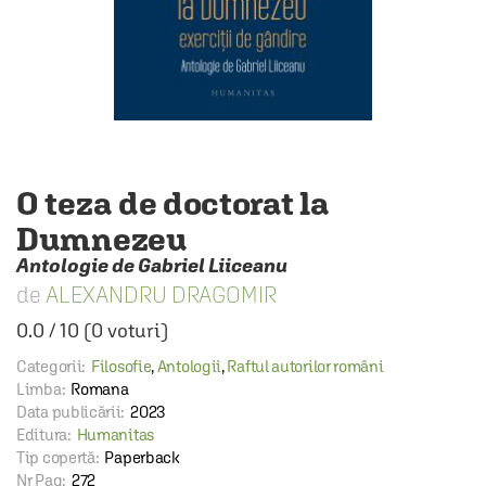
O teza de doctorat la
Dumnezeu
Antologie de Gabriel Liiceanu
ALEXANDRU DRAGOMIR
0.0
/
10
(
0
voturi)
Categorii:
Filosofie
,
Antologii
,
Raftul autorilor români
Limba:
Romana
Data publicării:
2023
Editura:
Humanitas
Tip copertă:
Paperback
Nr Pag:
272