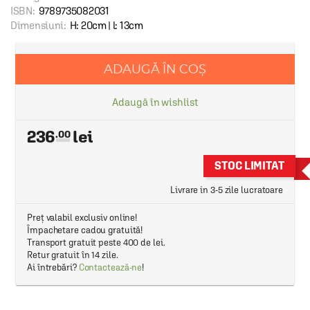
ISBN:
9789735082031
Dimensiuni:
H: 20cm | l: 13cm
ADAUGĂ ÎN COȘ
Adaugă în wishlist
236
.00
STOC LIMITAT
Livrare in 3-5 zile lucratoare
Preț valabil exclusiv online!
Împachetare cadou gratuită!
Transport gratuit peste 400 de lei.
Retur gratuit în 14 zile.
Ai întrebări?
Contactează-ne
!