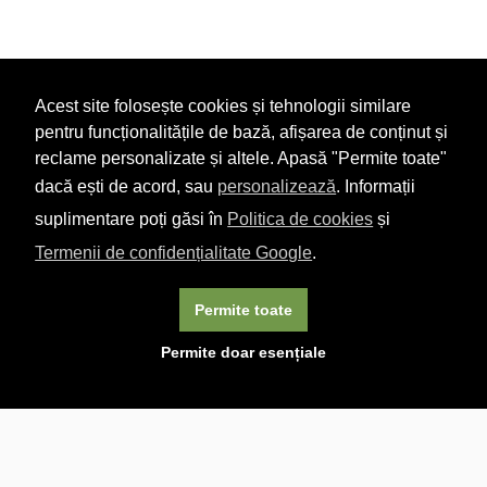
Acest site folosește cookies și tehnologii similare
pentru funcționalitățile de bază, afișarea de conținut și
reclame personalizate și altele. Apasă "Permite toate"
dacă ești de acord, sau
personalizează
. Informații
suplimentare poți găsi în
Politica de cookies
și
Termenii de confidențialitate Google
.
Permite toate
×
Acest site folosește cookie-uri. Navigând în continuare, vă
Permite doar esențiale
exprimați acordul asupra folosirii cookie-urilor.
Aflați mai
multe.
Linkuri utile

DESPRE CARTURESTI.MD

DESPRE CĂRTUREȘTI