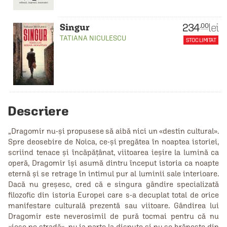
234
lei
.00
Singur
TATIANA NICULESCU
STOC LIMITAT
Descriere
„Dragomir nu-şi propusese să aibă nici un «destin cultural».
Spre deosebire de Noica, ce-şi pregătea în noaptea istoriei,
scriind tenace şi încăpăţânat, viitoarea ieşire la lumină ca
operă, Dragomir îşi asumă dintru început istoria ca noapte
eternă şi se retrage în intimul pur al luminii sale interioare.
Dacă nu greşesc, cred că e singura gândire specializată
filozofic din istoria Europei care s-a decuplat total de orice
manifestare culturală prezentă sau viitoare. Gândirea lui
Dragomir este neverosimil de pură tocmai pentru că nu
«iese pe stradă», nu ia parte la dispute şi nu se hrăneşte din