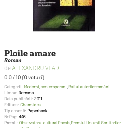
Ploile amare
Roman
ALEXANDRU VLAD
0.0
/
10
(
0
voturi)
Categorii:
Moderni, contemporani
,
Raftul autorilor români
Limba:
Romana
Data publicării:
2011
Editura:
Charmides
Tip copertă:
Paperback
Nr Pag:
446
Premii:
Observatorul cultural
,
Poesis
,
Premiul Uniunii Scriitorilor