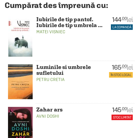
Cumpărat des împreună cu:
144
lei
.00
Iubirile de tip pantof.
Iubirile de tip umbrela ...
LA COMANDĂ
MATEI VISNIEC
165
lei
.00
Luminile si umbrele
sufletului
ÎN STOC LOCAL
PETRU CRETIA
145
lei
.00
Zahar ars
AVNI DOSHI
STOC LIMITAT