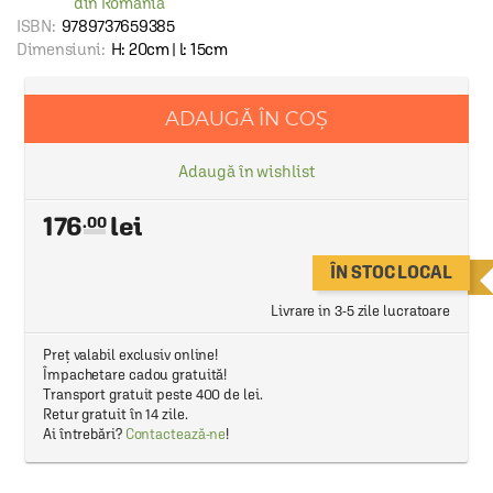
din Romania
ISBN:
9789737659385
Dimensiuni:
H: 20cm | l: 15cm
ADAUGĂ ÎN COȘ
Adaugă în wishlist
176
.00
ÎN STOC LOCAL
Livrare in 3-5 zile lucratoare
Preț valabil exclusiv online!
Împachetare cadou gratuită!
Transport gratuit peste 400 de lei.
Retur gratuit în 14 zile.
Ai întrebări?
Contactează-ne
!