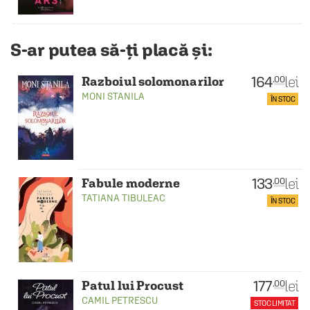
S-ar putea să-ți placă și:
164
lei
.00
Razboiul solomonarilor
MONI STANILA
ÎN STOC
133
lei
.00
Fabule moderne
TATIANA TIBULEAC
ÎN STOC
177
lei
.00
Patul lui Procust
CAMIL PETRESCU
STOC LIMITAT