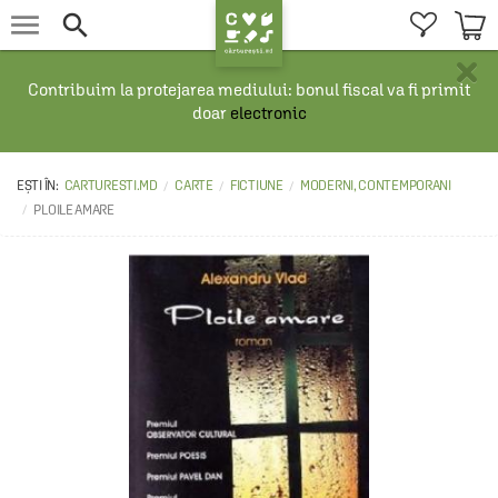


×
Contribuim la protejarea mediului: bonul fiscal va fi primit
doar
electronic
CARTURESTI.MD
CARTE
FICTIUNE
MODERNI, CONTEMPORANI
PLOILE AMARE 