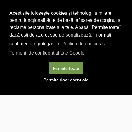
Acest site folosește cookies și tehnologii similare
pentru funcționalitățile de bază, afișarea de conținut și
reclame personalizate și altele. Apasă "Permite toate"
dacă ești de acord, sau
personalizează
. Informații
suplimentare poți găsi în
Politica de cookies
și
Termenii de confidențialitate Google
.
Permite toate
×
Acest site folosește cookie-uri. Navigând în continuare, vă
Permite doar esențiale
exprimați acordul asupra folosirii cookie-urilor.
Aflați mai
multe.
Linkuri utile

DESPRE CARTURESTI.MD

DESPRE CĂRTUREȘTI

ASISTENȚĂ