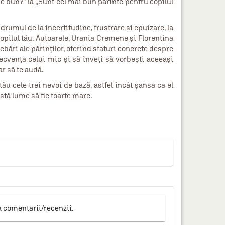
de bun?” la „Sunt cel mai bun părinte pentru copilul
rumul de la incertitudine, frustrare și epuizare, la
 copilul tău. Autoarele, Urania Cremene și Florentina
bări ale părinților, oferind sfaturi concrete despre
recvența celui mic și să înveți să vorbești aceeași
ar să te audă.
 tău cele trei nevoi de bază, astfel încât șansa ca el
stă lume să fie foarte mare.
a comentarii/recenzii.