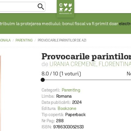

ribuim la protejarea mediului: bonul fiscal va fi primit doar
elect
SONALA
PARENTING
PROVOCARILE PARINTILOR DE AZI
Provocarile parintilor
URANIA CREMENE
,
FLORENTIN
8.0
/
10
(
1
voturi)
N
Categorii:
Parenting
Limba:
Romana
Data publicării:
2024
Editura:
Bookzone
Tip copertă:
Paperback
Nr Pag:
288
ISBN:
9786303052533