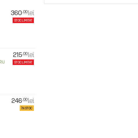
360
lei
.00
STOC LIMITAT
215
lei
.00
RU
STOC LIMITAT
246
lei
.00
ÎN STOC