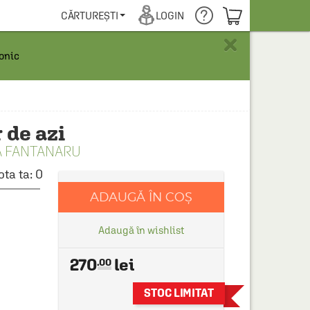
COȘUL TĂU
CĂRTUREȘTI
LOGIN
×
ronic
 de azi
A FANTANARU
ota ta:
0
ADAUGĂ ÎN COȘ
Adaugă în wishlist
270
.00
STOC LIMITAT