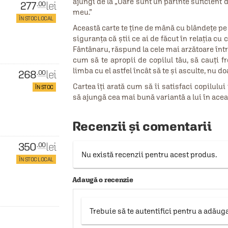
ajungi de la „Oare sunt un părinte suficient 
277
lei
.00
meu.”
ÎN STOC LOCAL
Această carte te ține de mână cu blândețe pe d
siguranța că știi ce ai de făcut în relația cu
Fântânaru, răspund la cele mai arzătoare între
cum să te apropii de copilul tău, să cauți f
limba cu el astfel încât să te și asculte, nu do
268
lei
.00
Cartea îți arată cum să îi satisfaci copilului
ÎN STOC
să ajungă cea mai bună variantă a lui în acea
Recenzii și comentarii
350
lei
.00
Nu există recenzii pentru acest produs.
ÎN STOC LOCAL
Adaugă o recenzie
Trebuie să te autentifici pentru a adăug