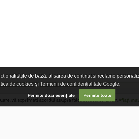
ncționalitățile de bază, afișarea de conținut și reclame personali
itica de cookies
și
Termenii de confidențialitate Google
.

Permite doar esențiale
Permite toate
uare, vă exprimați acordul asupra folosirii cookie-urilor.
Aflați mai
Livrare gratuită
Livrarea comenzilor este gratuită dacă
produsele livrate într-un singur colet depășesc
valoarea de 400 MDL în orașul Chișinău și 600
MDL în restul Republicii Moldova.