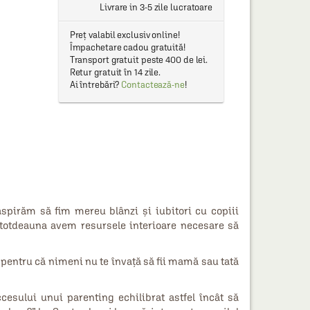
Livrare in 3-5 zile lucratoare
Preț valabil exclusiv online!
Împachetare cadou gratuită!
Transport gratuit peste 400 de lei.
Retur gratuit în 14 zile.
Ai întrebări?
Contactează-ne
!
 aspirăm să fim mereu blânzi și iubitori cu copiii
ntotdeauna avem resursele interioare necesare să
, pentru că nimeni nu te învață să fii mamă sau tată
esului unui parenting echilibrat astfel încât să