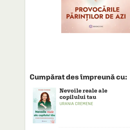
HAINE SI ACCESORII
BOARD GAMES
JOCURI SI JUCARII
PLAYGROUND
COSMETICE
DISNEY
CURSURI LIMBI STRAINE
Cumpărat des împreună cu:
PROMOȚII ȘI SELECȚII
Nevoile reale ale
copilului tau
URANIA CREMENE