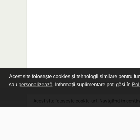
Acest site folosește cookies și tehnologii similare pentru fu
sau
personalizează
. Informații suplimentare poți găsi în
Pol
Acest site folosește cookie-uri. Navigând în contin
Linkuri utile

DESPRE CARTURESTI.MD

DESPRE CĂRTUREȘTI

ASISTENȚĂ