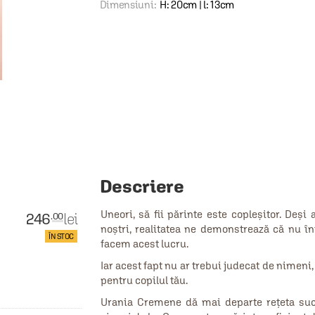
Dimensiuni:
H: 20cm | l: 13cm
Descriere
Uneori, să fii părinte este copleșitor. Deși
246
lei
.00
noștri, realitatea ne demonstrează că nu î
ÎN STOC
facem acest lucru.
Iar acest fapt nu ar trebui judecat de nimeni
pentru copilul tău.
Urania Cremene dă mai departe rețeta succ