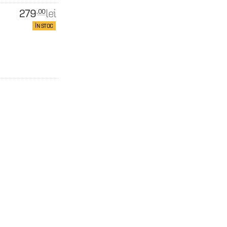
279
lei
.00
ÎN STOC