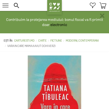


×
Contribuim la protejarea mediului: bonul fiscal va fi primit
doar
electronic
CARTURESTI.MD
CARTE
FICTIUNE
MODERNI, CONTEMPORANI
VARA IN CARE MAMA A AVUT OCHI VERZI