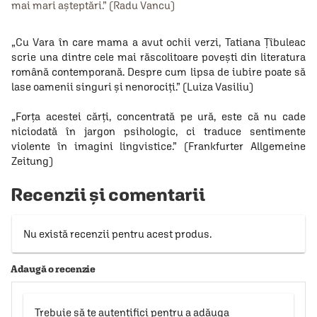
mai mari așteptări.” (Radu Vancu)
„Cu Vara în care mama a avut ochii verzi, Tatiana Ţîbuleac
scrie una dintre cele mai răscolitoare poveşti din literatura
română contemporană. Despre cum lipsa de iubire poate să
lase oamenii singuri şi nenorociţi.” (Luiza Vasiliu)
„Forţa acestei cărţi, concentrată pe ură, este că nu cade
niciodată în jargon psihologic, ci traduce sentimente
violente în imagini lingvistice.” (Frankfurter Allgemeine
Zeitung)
Recenzii și comentarii
Nu există recenzii pentru acest produs.
Adaugă o recenzie
Trebuie să te autentifici pentru a adăuga