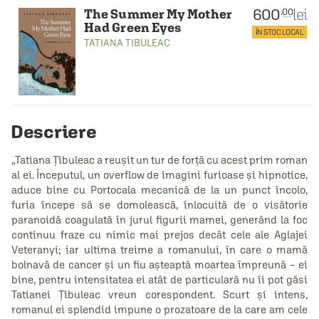
600
lei
.00
The Summer My Mother
Had Green Eyes
ÎN STOC LOCAL
TATIANA TIBULEAC
Descriere
„Tatiana Țîbuleac a reușit un tur de forță cu acest prim roman
al ei. Începutul, un overflow de imagini furioase și hipnotice,
aduce bine cu Portocala mecanică de la un punct încolo,
furia începe să se domolească, înlocuită de o visătorie
paranoidă coagulată în jurul figurii mamei, generând la foc
continuu fraze cu nimic mai prejos decât cele ale Aglajei
Veteranyi; iar ultima treime a romanului, în care o mamă
bolnavă de cancer și un fiu așteaptă moartea împreună – ei
bine, pentru intensitatea ei atât de particulară nu îi pot găsi
Tatianei Țîbuleac vreun corespondent. Scurt și intens,
romanul ei splendid impune o prozatoare de la care am cele