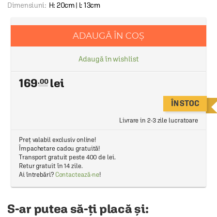
Dimensiuni:
H: 20cm | l: 13cm
ADAUGĂ ÎN COȘ
Adaugă în wishlist
169
.00
ÎN STOC
Livrare in 2-3 zile lucratoare
Preț valabil exclusiv online!
Împachetare cadou gratuită!
Transport gratuit peste 400 de lei.
Retur gratuit în 14 zile.
Ai întrebări?
Contactează-ne
!
S-ar putea să-ți placă și: