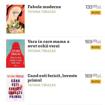
133
lei
.00
Fabule moderne
TATIANA TIBULEAC
ÎN STOC
169
lei
.00
Vara in care mama a
avut ochii verzi
ÎN STOC
TATIANA TIBULEAC
169
lei
.00
Cand esti fericit, loveste
primul
ÎN STOC
TATIANA TIBULEAC