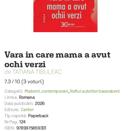
Vara in care mama a avut
ochi verzi
TATIANA TIBULEAC
7.3
/
10
(
3
voturi)
Categorii:
Moderni, contemporani
,
Raftul autorilor basarabeni
Limba:
Romana
Data publicării:
2026
Editura:
Cartier
Tip copertă:
Paperback
Nr Pag:
124
ISBN:
9789975869331