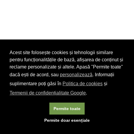
Acest site folosește cookies și tehnologii similare
pentru funcționalitățile de bază, afișarea de conținut și
reclame personalizate și altele. Apasă "Permite toate"
dacă ești de acord, sau
personalizează
. Informații
suplimentare poți găsi în
Politica de cookies
și
Termenii de confidențialitate Google
.
Permite toate
×
Acest site folosește cookie-uri. Navigând în continuare, vă
Permite doar esențiale
exprimați acordul asupra folosirii cookie-urilor.
Aflați mai
multe.
Linkuri utile