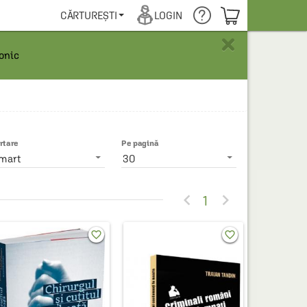
COȘUL TĂU
CĂRTUREȘTI
LOGIN
×
ronic
rtare
Pe pagină
mart
30


1
favorite_border
favorite_border