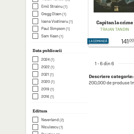
Emil Strainu
(1)
Gregg Olsen
(1)
Ioana Vostinaru
(1)
Capitan la crime
Paul Simpson
TRAIAN TANDIN
(1)
Sam Kean
(1)
141
.00
LA COMANDĂ
Data publicarii
2024
(1)
1 - 6 din 6
2022
(1)
2021
(1)
Descriere categorie:
2020
(1)
200,000 de produse în
2019
(1)
2016
(1)
Editura
Neverland
(2)
Niculescu
(1)