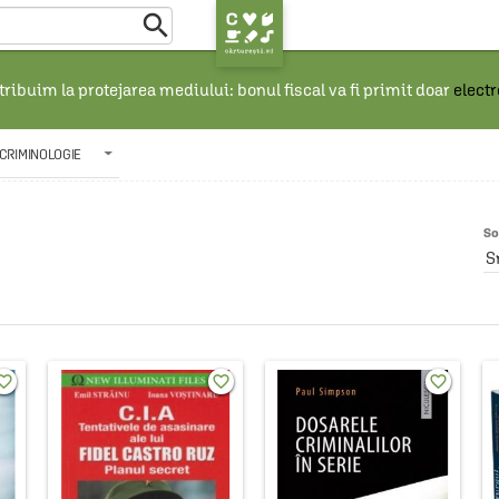

ribuim la protejarea mediului: bonul fiscal va fi primit doar
elect
CRIMINOLOGIE
So
S
rite_border
favorite_border
favorite_border