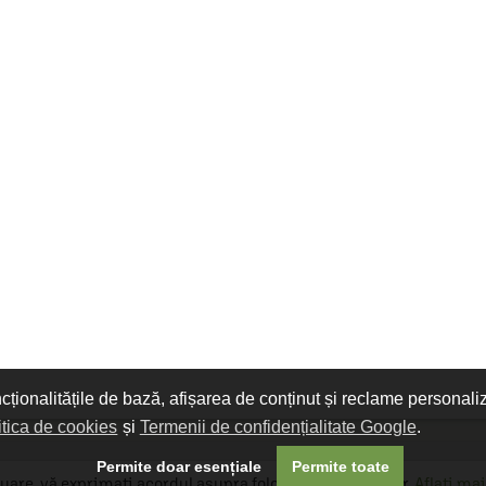
ncționalitățile de bază, afișarea de conținut și reclame personali
itica de cookies
și
Termenii de confidențialitate Google
.
Permite doar esențiale
Permite toate
uare, vă exprimați acordul asupra folosirii cookie-urilor.
Aflați mai