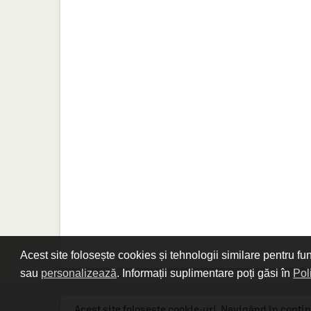
Acest site folosește cookies și tehnologii similare pentru fu
sau
personalizează
. Informații suplimentare poți găsi în
Pol
Acest site folosește cookie-uri. Navigând în contin