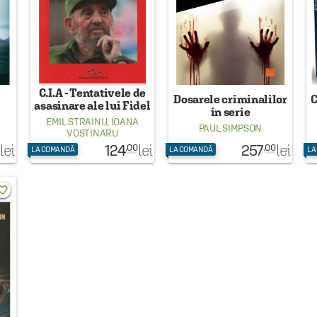
C.I.A - Tentativele de
Dosarele criminalilor
C
asasinare ale lui Fidel
in serie
Castro Ruz
EMIL STRAINU
,
IOANA
PAUL SIMPSON
VOSTINARU
124
257
lei
lei
lei
.00
.00
LA COMANDĂ
LA COMANDĂ
LA
rite_border