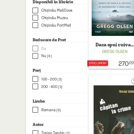
Disponibil în librărie
HAINE SI ACCESORII
Chișinău MallDova
BOARD GAMES
Chișinău Muzeu
JOCURI SI JUCARII
Chișinău PortMall
PLAYGROUND
Reducere de Pret
Daca spui cuiva...
COSMETICE
Da
GREGG OLSEN
Nu
DISNEY
(6)
270
.00
STOC LIMITAT
CURSURI LIMBI STRAINE
Preț
PROMOȚII ȘI SELECȚII
100 - 200
(3)
favo
200 - 400
(3)
Limba
Romana
(6)
Autor
Traian Tandin
(2)