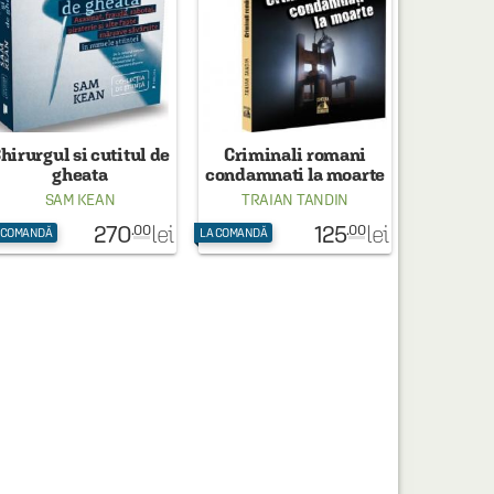
hirurgul si cutitul de
Criminali romani
gheata
condamnati la moarte
SAM KEAN
TRAIAN TANDIN
270
125
lei
lei
.00
.00
 COMANDĂ
LA COMANDĂ