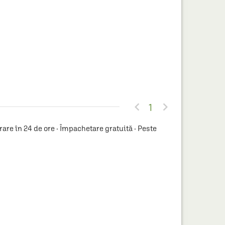


1
re în 24 de ore · Împachetare gratuită · Peste