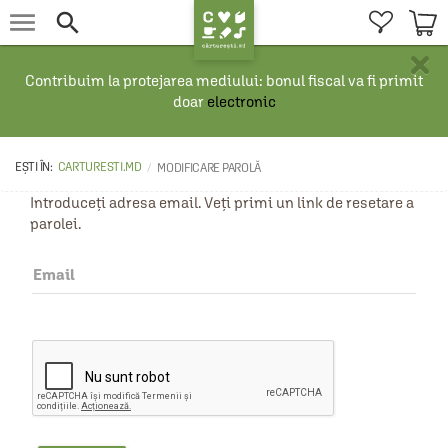


×
Contribuim la protejarea mediului: bonul fiscal va fi primit
doar
electronic
CARTURESTI.MD
MODIFICARE PAROLĂ
Introduceți adresa email. Veți primi un link de resetare a
parolei.
Email