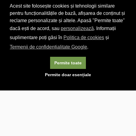
Acest site folosește cookies și tehnologii similare
pentru funcționalitățile de bază, afișarea de conținut și
reclame personalizate și altele. Apasă "Permite toate"
dacă ești de acord, sau
personalizează
. Informații
suplimentare poți găsi în
Politica de cookies
și
Termenii de confidențialitate Google
.
Permite toate
×
Acest site folosește cookie-uri. Navigând în continuare, vă
Permite doar esențiale
exprimați acordul asupra folosirii cookie-urilor.
Aflați mai
multe.
Linkuri utile

DESPRE CARTURESTI.MD

DESPRE CĂRTUREȘTI

ASISTENȚĂ

LIVRARE IN LIBRĂRIE