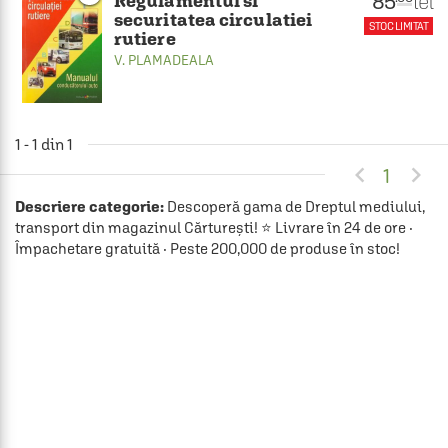
85
lei
Regulamentul si
securitatea circulatiei
STOC LIMITAT
rutiere
V. PLAMADEALA
1 - 1 din 1


1
Descriere categorie:
Descoperă gama de Dreptul mediului,
transport din magazinul Cărturești! ⭐ Livrare în 24 de ore ·
Împachetare gratuită · Peste 200,000 de produse în stoc!