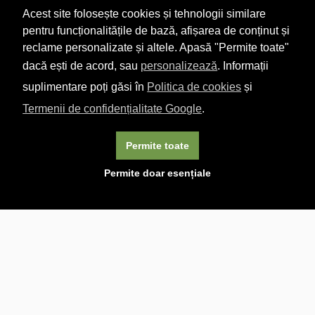
Acest site folosește cookies și tehnologii similare
pentru funcționalitățile de bază, afișarea de conținut și
reclame personalizate și altele. Apasă "Permite toate"
dacă ești de acord, sau
personalizează
. Informații
suplimentare poți găsi în
Politica de cookies
și
Termenii de confidențialitate Google
.
Permite toate
×
Acest site folosește cookie-uri. Navigând în continuare, vă
Permite doar esențiale
exprimați acordul asupra folosirii cookie-urilor.
Aflați mai
multe.
Linkuri utile

DESPRE CARTURESTI.MD

DESPRE CĂRTUREȘTI

ASISTENȚĂ

LIVRARE IN LIBRĂRIE