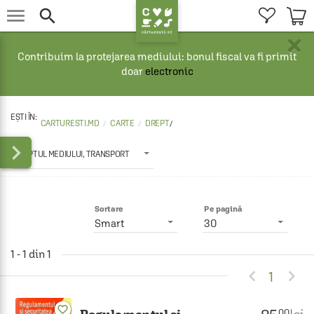


×
Contribuim la protejarea mediului: bonul fiscal va fi primit
doar
electronic
CARTURESTI.MD
CARTE
DREPT
/

DREPTUL MEDIULUI, TRANSPORT
Sortare
Pe pagină
Smart
30
1 - 1 din 1


1
favorite_border
.00