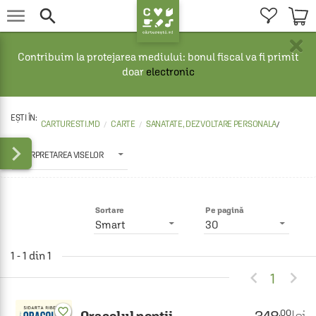


×
Contribuim la protejarea mediului: bonul fiscal va fi primit
doar
electronic
CARTURESTI.MD
CARTE
SANATATE, DEZVOLTARE PERSONALA
/

INTERPRETAREA VISELOR
Sortare
Pe pagină
Smart
30
1 - 1 din 1


1
favorite_border
348
.00
Oracolul noptii