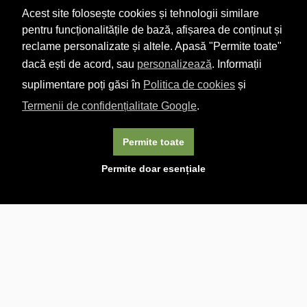
Acest site folosește cookies și tehnologii similare
pentru funcționalitățile de bază, afișarea de conținut și
reclame personalizate și altele. Apasă "Permite toate"
dacă ești de acord, sau
personalizează
. Informații
suplimentare poți găsi în
Politica de cookies
și
Termenii de confidențialitate Google
.
Permite toate
×
Acest site folosește cookie-uri. Navigând în continuare, vă
Permite doar esențiale
exprimați acordul asupra folosirii cookie-urilor.
Aflați mai
multe.
Linkuri utile

DESPRE CARTURESTI.MD

DESPRE CĂRTUREȘTI

ASISTENȚĂ

LIVRARE IN LIBRĂRIE