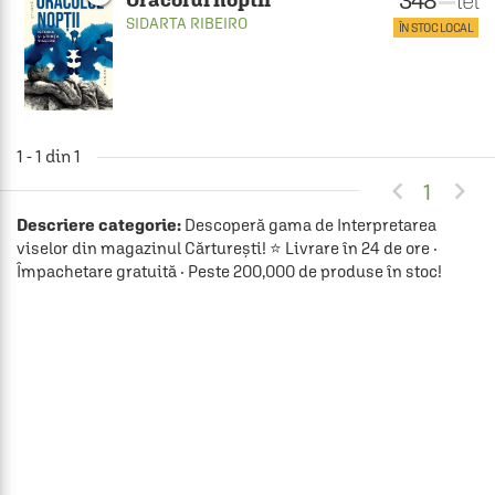
lei
SIDARTA RIBEIRO
ÎN STOC LOCAL
1 - 1 din 1


1
Descriere categorie:
Descoperă gama de Interpretarea
viselor din magazinul Cărturești! ⭐ Livrare în 24 de ore ·
Împachetare gratuită · Peste 200,000 de produse în stoc!