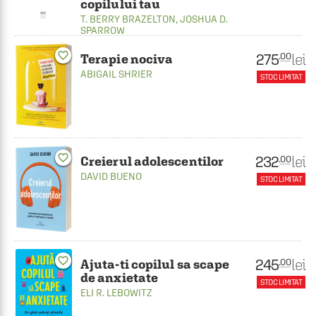
copilului tau
T. BERRY BRAZELTON
,
JOSHUA D.
SPARROW
favorite_border
275
lei
.00
Terapie nociva
ABIGAIL SHRIER
STOC LIMITAT
favorite_border
232
lei
.00
Creierul adolescentilor
DAVID BUENO
STOC LIMITAT
favorite_border
245
lei
.00
Ajuta-ti copilul sa scape
de anxietate
STOC LIMITAT
ELI R. LEBOWITZ