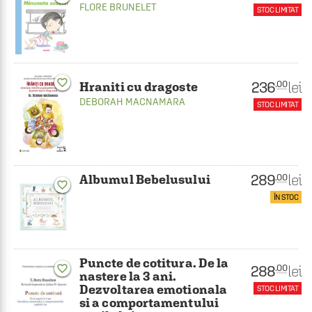
FLORE BRUNELET
STOC LIMITAT
favorite_border
236
lei
.00
Hraniti cu dragoste
DEBORAH MACNAMARA
STOC LIMITAT
289
lei
.00
Albumul Bebelusului
favorite_border
ÎN STOC
Puncte de cotitura. De la
288
lei
favorite_border
.00
nastere la 3 ani.
Dezvoltarea emotionala
STOC LIMITAT
si a comportamentului