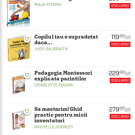
MAJA PITAMIC
STOC LIMITAT
119
lei
.00
Copilul tau e supradotat
favorite_border
daca...
STOC LIMITAT
JUDY GALBRAITH
229
lei
.00
Pedagogia Montessori
favorite_border
explicata parintilor
STOC LIMITAT
CHARLOTTE POUSIN
279
lei
.00
Sa mesterim! Ghid
favorite_border
practic pentru micii
STOC LIMITAT
inventatori
RACHELLE DOORLEY