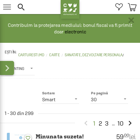


×
Contribuim la protejarea mediului: bonul fiscal va fi primit
doar
electronic
CARTURESTI.MD
CARTE
SANATATE, DEZVOLTARE PERSONALA
/

PARENTING
Sortare
Pe pagină
Smart
30
1 - 30 din 299


1
2
3
10
...
59
lei
.00
Minunata suzeta!
favorite_border