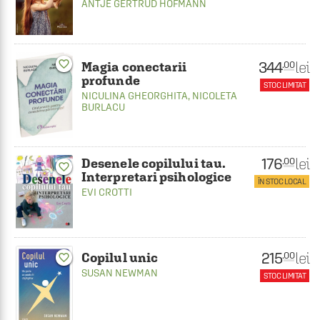
ANTJE GERTRUD HOFMANN
favorite_border
344
lei
.00
Magia conectarii
profunde
STOC LIMITAT
NICULINA GHEORGHITA
,
NICOLETA
BURLACU
176
lei
.00
Desenele copilului tau.
favorite_border
Interpretari psihologice
ÎN STOC LOCAL
EVI CROTTI
215
lei
.00
Copilul unic
favorite_border
SUSAN NEWMAN
STOC LIMITAT