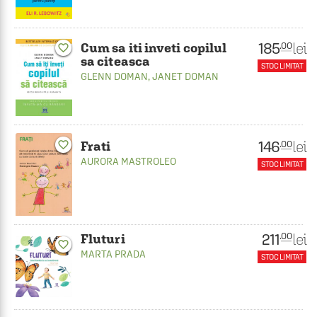
185
lei
.00
Cum sa iti inveti copilul
favorite_border
sa citeasca
STOC LIMITAT
GLENN DOMAN
,
JANET DOMAN
146
lei
favorite_border
.00
Frati
AURORA MASTROLEO
STOC LIMITAT
211
lei
.00
Fluturi
favorite_border
MARTA PRADA
STOC LIMITAT