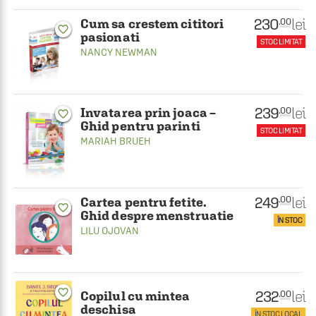
230
lei
.00
Cum sa crestem cititori
favorite_border
pasionati
STOC LIMITAT
NANCY NEWMAN
239
lei
.00
Invatarea prin joaca –
favorite_border
Ghid pentru parinti
STOC LIMITAT
MARIAH BRUEH
249
lei
.00
Cartea pentru fetite.
favorite_border
Ghid despre menstruatie
ÎN STOC
LILU OJOVAN
favorite_border
232
lei
.00
Copilul cu mintea
deschisa
ÎN STOC LOCAL