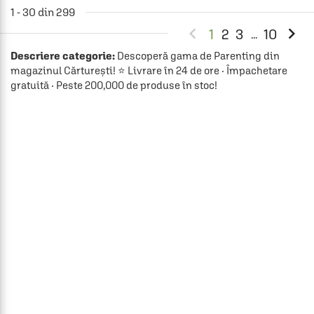
1 - 30 din 299


1
2
3
10
...
Descriere categorie:
Descoperă gama de Parenting din
magazinul Cărturești! ⭐ Livrare în 24 de ore · Împachetare
gratuită · Peste 200,000 de produse în stoc!