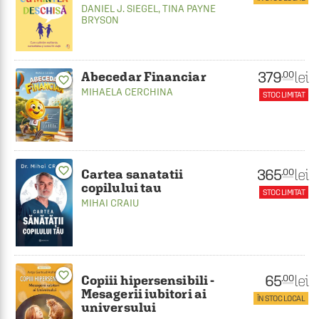
DANIEL J. SIEGEL
,
TINA PAYNE
BRYSON
379
lei
.00
Abecedar Financiar
favorite_border
MIHAELA CERCHINA
STOC LIMITAT
favorite_border
365
lei
.00
Cartea sanatatii
copilului tau
STOC LIMITAT
MIHAI CRAIU
favorite_border
65
lei
.00
Copiii hipersensibili -
Mesagerii iubitori ai
ÎN STOC LOCAL
universului