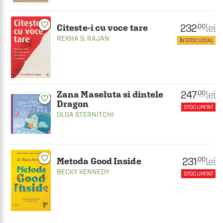
favorite_border
232
lei
.00
Citeste-i cu voce tare
REKHA S. RAJAN
ÎN STOC LOCAL
247
lei
.00
Zana Maseluta si dintele
favorite_border
Dragon
STOC LIMITAT
OLGA STERNITCHI
favorite_border
231
lei
.00
Metoda Good Inside
BECKY KENNEDY
STOC LIMITAT