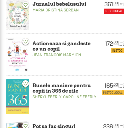
361
lei
.00
Jurnalul bebelusului
favorite_border
MARIA CRISTINA SERBAN
STOC LIMITAT
favorite_border
172
lei
.00
Actioneaza si gandeste
ca un copil
ÎN STOC
JEAN-FRANCOIS MARMION
favorite_border
165
lei
.00
Bunele maniere pentru
copii in 365 de zile
ÎN STOC LOCAL
SHERYL EBERLY
,
CAROLINE EBERLY
236
lei
.00
Pot sa fac singur!
favorite_border