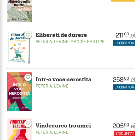
211
lei
.00
Eliberati de durere
favorite_border
PETER A. LEVINE
,
MAGGIE PHILLIPS
LA COMANDĂ
favorite_border
258
lei
.00
Intr-o voce nerostita
PETER A. LEVINE
LA COMANDĂ
favorite_border
205
lei
.00
Vindecarea traumei
PETER A. LEVINE
STOC LIMITAT