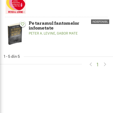
INDISPONIBIL
Pe taramul fantomelor
favorite_border
infometate
PETER A. LEVINE
,
GABOR MATE
1 - 5 din 5


1