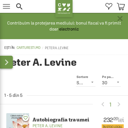


×
Contribuim la protejarea mediului: bonul fiscal va fi primit
doar
electronic
CARTURESTI.MD
PETER A. LEVINE
Peter A. Levine

Sortare
Pe pagină
Smart
30
1 - 5 din 5


1
favorite_border
232
lei
.00
Autobiografia traumei
PETER A. LEVINE
ÎN STOC LOCAL