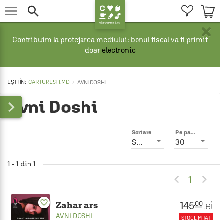


×
Contribuim la protejarea mediului: bonul fiscal va fi primit
doar
electronic
CARTURESTI.MD
AVNI DOSHI
Avni Doshi

Sortare
Pe pagină
Smart
30
1 - 1 din 1


1
favorite_border
145
lei
.00
Zahar ars
AVNI DOSHI
STOC LIMITAT