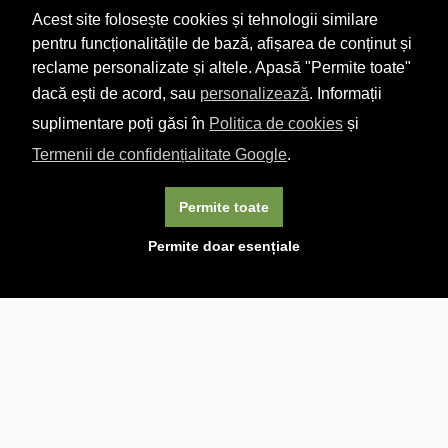
Acest site folosește cookies și tehnologii similare
pentru funcționalitățile de bază, afișarea de conținut și
reclame personalizate și altele. Apasă "Permite toate"
dacă ești de acord, sau
personalizează
. Informații
suplimentare poți găsi în
Politica de cookies
și
Termenii de confidențialitate Google
.
Permite toate
×
Acest site folosește cookie-uri. Navigând în continuare, vă
Permite doar esențiale
exprimați acordul asupra folosirii cookie-urilor.
Aflați mai
multe.
Linkuri utile

DESPRE CARTURESTI.MD

DESPRE CĂRTUREȘTI

ASISTENȚĂ

LIVRARE IN LIBRĂRIE