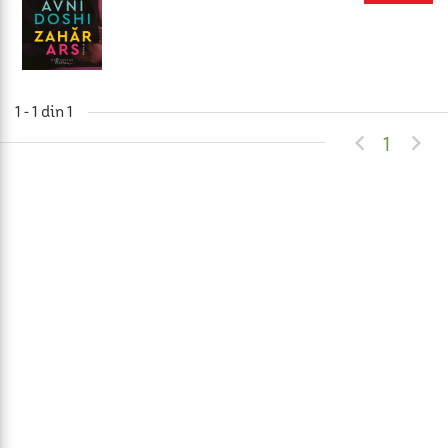
1 - 1 din 1


1