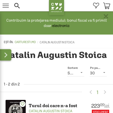


×
Contribuim la protejarea mediului: bonul fiscal va fi primit
doar
electronic
CARTURESTI.MD
CATALIN AUGUSTIN STOICA
Catalin Augustin Stoica

Sortare
Pe pagină
Smart
30
1 - 2 din 2


1
favorite_border
223
lei
.00
Turul doi care n-a fost
CATALIN AUGUSTIN STOICA
STOC LIMITAT