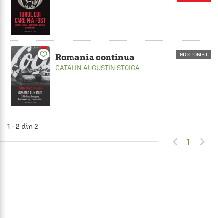
favorite_border
INDISPONIBIL
Romania continua
CATALIN AUGUSTIN STOICA
1 - 2 din 2


1