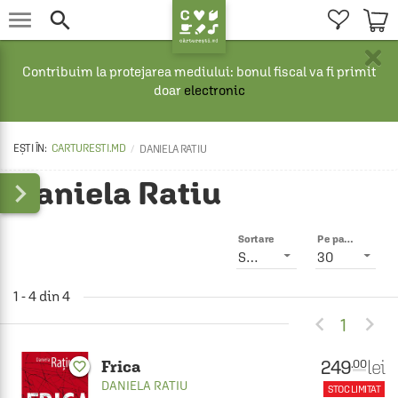


×
Contribuim la protejarea mediului: bonul fiscal va fi primit
doar
electronic
CARTURESTI.MD
DANIELA RATIU
Daniela Ratiu

Sortare
Pe pagină
Smart
30
1 - 4 din 4


1
249
lei
.00
Frica
favorite_border
DANIELA RATIU
STOC LIMITAT