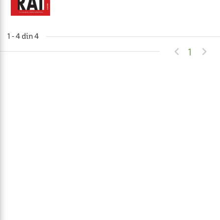
1 - 4 din 4


1