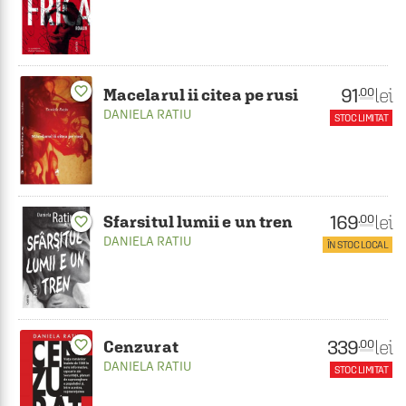
favorite_border
91
lei
.00
Macelarul ii citea pe rusi
DANIELA RATIU
STOC LIMITAT
169
lei
.00
Sfarsitul lumii e un tren
favorite_border
DANIELA RATIU
ÎN STOC LOCAL
339
lei
.00
favorite_border
Cenzurat
DANIELA RATIU
STOC LIMITAT