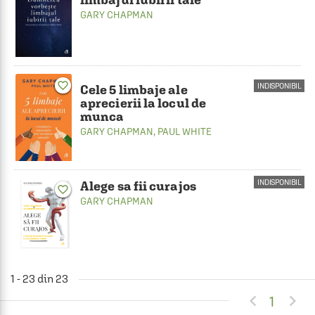
GARY CHAPMAN
favorite_border
INDISPONIBIL
Cele 5 limbaje ale
aprecierii la locul de
munca
GARY CHAPMAN
,
PAUL WHITE
INDISPONIBIL
Alege sa fii curajos
favorite_border
GARY CHAPMAN
1 - 23 din 23


1