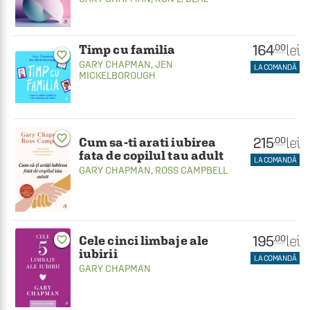
164
lei
.00
Timp cu familia
favorite_border
GARY CHAPMAN
,
JEN
LA COMANDĂ
MICKELBOROUGH
favorite_border
215
lei
.00
Cum sa-ti arati iubirea
fata de copilul tau adult
LA COMANDĂ
GARY CHAPMAN
,
ROSS CAMPBELL
195
lei
.00
Cele cinci limbaje ale
favorite_border
iubirii
LA COMANDĂ
GARY CHAPMAN