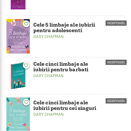
INDISPONIBIL
favorite_border
Cele 5 limbaje ale iubirii
pentru adolescenti
GARY CHAPMAN
INDISPONIBIL
Cele cinci limbaje ale
favorite_border
iubirii pentru barbati
GARY CHAPMAN
INDISPONIBIL
Cele cinci limbaje ale
favorite_border
iubirii pentru cei singuri
GARY CHAPMAN