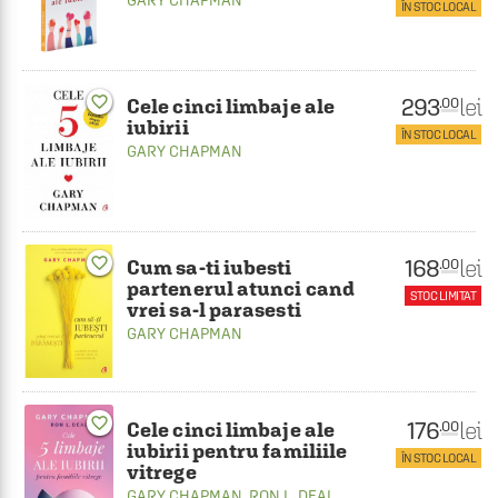
GARY CHAPMAN
ÎN STOC LOCAL
favorite_border
293
lei
.00
Cele cinci limbaje ale
iubirii
ÎN STOC LOCAL
GARY CHAPMAN
favorite_border
168
lei
.00
Cum sa-ti iubesti
partenerul atunci cand
STOC LIMITAT
vrei sa-l parasesti
GARY CHAPMAN
favorite_border
176
lei
.00
Cele cinci limbaje ale
iubirii pentru familiile
ÎN STOC LOCAL
vitrege
GARY CHAPMAN
,
RON L. DEAL