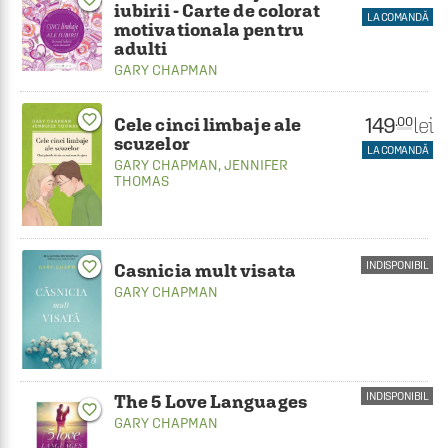
iubirii - Carte de colorat
LA COMANDĂ
motivationala pentru
adulti
GARY CHAPMAN
favorite_border
149
lei
.00
Cele cinci limbaje ale
scuzelor
LA COMANDĂ
GARY CHAPMAN
,
JENNIFER
THOMAS
favorite_border
INDISPONIBIL
Casnicia mult visata
GARY CHAPMAN
INDISPONIBIL
The 5 Love Languages
favorite_border
GARY CHAPMAN