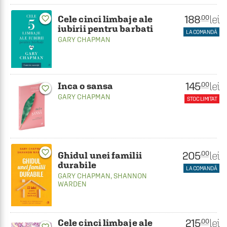
188
lei
.00
Cele cinci limbaje ale
favorite_border
iubirii pentru barbati
LA COMANDĂ
GARY CHAPMAN
145
lei
.00
Inca o sansa
favorite_border
GARY CHAPMAN
STOC LIMITAT
favorite_border
205
lei
.00
Ghidul unei familii
durabile
LA COMANDĂ
GARY CHAPMAN
,
SHANNON
WARDEN
215
lei
.00
Cele cinci limbaje ale
favorite_border