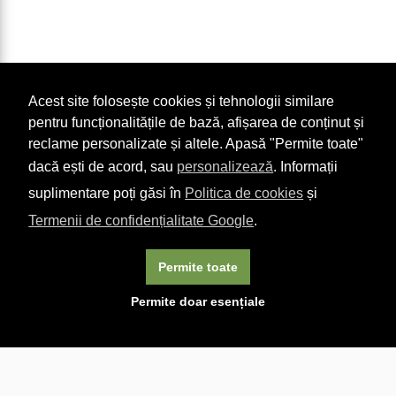
Acest site folosește cookies și tehnologii similare
pentru funcționalitățile de bază, afișarea de conținut și
reclame personalizate și altele. Apasă "Permite toate"
dacă ești de acord, sau
personalizează
. Informații
suplimentare poți găsi în
Politica de cookies
și
Termenii de confidențialitate Google
.
Permite toate
×
Acest site folosește cookie-uri. Navigând în continuare, vă
Permite doar esențiale
exprimați acordul asupra folosirii cookie-urilor.
Aflați mai
multe.
Linkuri utile

DESPRE CARTURESTI.MD