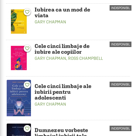
INDISPONIBIL
Iubirea ca un mod de
favorite_border
viata
GARY CHAPMAN
INDISPONIBIL
Cele cinci limbaje de
favorite_border
iubire ale copiilor
GARY CHAPMAN
,
ROSS CHAMPBELL
favorite_border
INDISPONIBIL
Cele cinci limbaje ale
iubirii pentru
adolescenti
GARY CHAPMAN
favorite_border
INDISPONIBIL
Dumnezeu vorbeste
limbajul iubirii tale