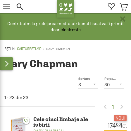


×
Contribuim la protejarea mediului: bonul fiscal va fi primit
doar
electronic
CARTURESTI.MD
GARY CHAPMAN
Gary Chapman

Sortare
Pe pagină
Smart
30
1 - 23 din 23


1
NOU!
Cele cinci limbaje ale
favorite_border
iubirii
174
lei
.00