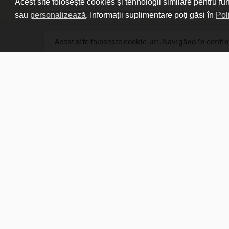
Acest site folosește cookies și tehnologii similare pentru fu
sau
personalizează
. Informații suplimentare poți găsi în
Pol
Acest site folosește cookie-uri. Navigând în contin
Linkuri utile

DESPRE CARTURESTI.MD

DESPRE CĂRTUREȘTI

ASISTENȚĂ

LIVRARE IN LIBRĂRIE

COSTURI DE TRANSPORT

POLITICA DE CONFIDENȚIALITATE

POLITICA DE RETUR

Asistență telefonică