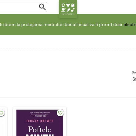

ribuim la protejarea mediului: bonul fiscal va fi primit doar
elect
So
S
rite_border
favorite_border