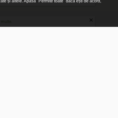
zate și altele. Apasă "Permite toate" dacă ești de acord,
×
 multe.

Shopping securizat