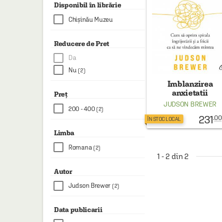
HAINE SI ACCESORII
Disponibil în librărie
Chișinău Muzeu
BOARD GAMES
JOCURI SI JUCARII
Reducere de Pret
PLAYGROUND
Da
Nu
(2)
COSMETICE
Imblanzirea
anxietatii
DISNEY
Preț
JUDSON BREWER
200 - 400
(2)
CURSURI LIMBI STRAINE
231
.00
ÎN STOC LOCAL
PROMOȚII ȘI SELECȚII
Limba
Romana
(2)
1 - 2 din 2
Autor
Judson Brewer
(2)
Data publicarii