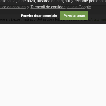
ncționalitățile de bază, afișarea de conținut și reclame personali
itica de cookies
și
Termenii de confidențialitate Google
.

Permite doar esențiale
Permite toate
uare, vă exprimați acordul asupra folosirii cookie-urilor.
Aflați mai
Livrare gratuită
Livrarea comenzilor este gratuită dacă
produsele livrate într-un singur colet depășesc
valoarea de 400 MDL în orașul Chișinău și 600
MDL în restul Republicii Moldova.
Follow Us

Optiuni de plată