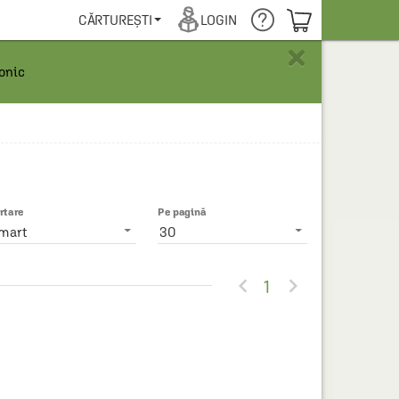
COȘUL TĂU
CĂRTUREȘTI
LOGIN
×
ronic
rtare
Pe pagină
mart
30


1