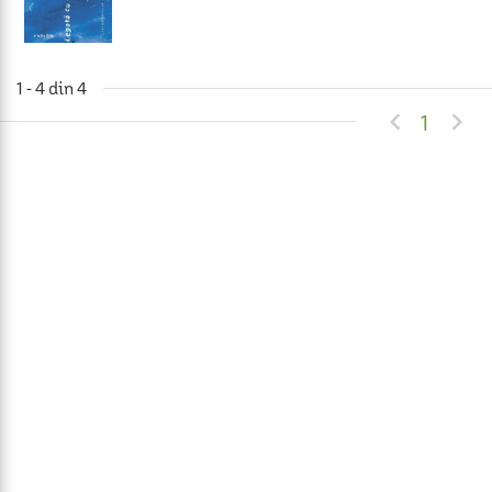
1 - 4 din 4


1