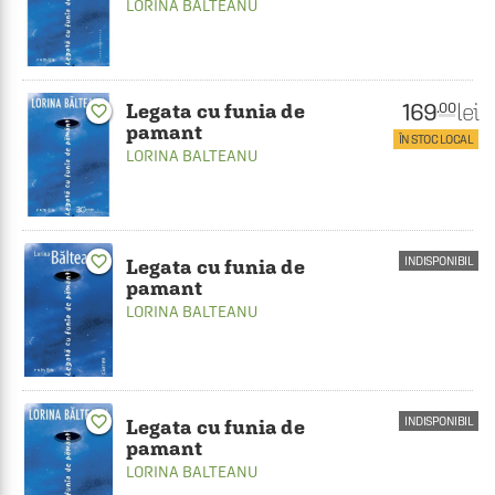
LORINA BALTEANU
169
lei
.00
Legata cu funia de
favorite_border
pamant
ÎN STOC LOCAL
LORINA BALTEANU
favorite_border
INDISPONIBIL
Legata cu funia de
pamant
LORINA BALTEANU
favorite_border
INDISPONIBIL
Legata cu funia de
pamant
LORINA BALTEANU