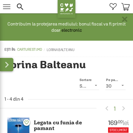


×
Contribuim la protejarea mediului: bonul fiscal va fi primit
doar
electronic
CARTURESTI.MD
LORINA BALTEANU
Lorina Balteanu

Sortare
Pe pagină
Smart
30
1 - 4 din 4


1
169
lei
.00
Legata cu funia de
favorite_border
pamant
STOC LIMITAT