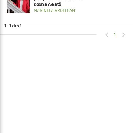
romanesti
MARINELA ARDELEAN
1 - 1 din 1


1