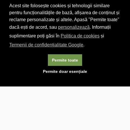
Acest site folosește cookies și tehnologii similare
pentru funcționalitățile de bază, afișarea de conținut și
reclame personalizate și altele. Apasă "Permite toate"
dacă ești de acord, sau
personalizează
. Informații
suplimentare poți găsi în
Politica de cookies
și
Termenii de confidențialitate Google
.
Permite toate
×
Acest site folosește cookie-uri. Navigând în continuare, vă
Permite doar esențiale
exprimați acordul asupra folosirii cookie-urilor.
Aflați mai
multe.
Linkuri utile

DESPRE CARTURESTI.MD

DESPRE CĂRTUREȘTI

ASISTENȚĂ

LIVRARE IN LIBRĂRIE