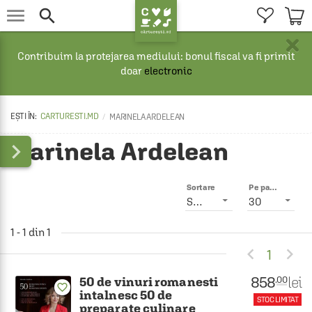


×
Contribuim la protejarea mediului: bonul fiscal va fi primit
doar
electronic
CARTURESTI.MD
MARINELA ARDELEAN
Marinela Ardelean

Sortare
Pe pagină
Smart
30
1 - 1 din 1


1
858
lei
.00
50 de vinuri romanesti
favorite_border
intalnesc 50 de
STOC LIMITAT
preparate culinare