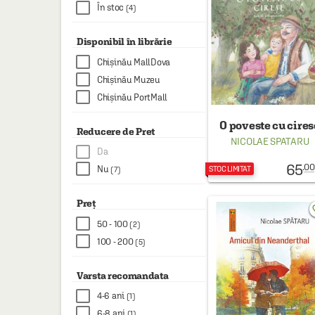
HAINE SI ACCESORII
În stoc
(4)
BOARD GAMES
Disponibil în librărie
JOCURI SI JUCARII
Chișinău MallDova
Chișinău Muzeu
PLAYGROUND
Chișinău PortMall
COSMETICE
O poveste cu cires
Reducere de Pret
DISNEY
NICOLAE SPATARU
Da
CURSURI LIMBI STRAINE
65
.00
Nu
STOC LIMITAT
(7)
PROMOȚII ȘI SELECȚII
Preț
favo
50 - 100
(2)
100 - 200
(5)
Varsta recomandata
4-6 ani
(1)
6-8 ani
(1)