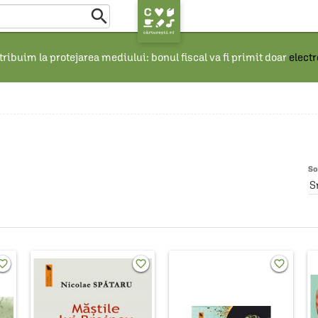

ribuim la protejarea mediului: bonul fiscal va fi primit doar
elect
So
S
rite_border
favorite_border
favorite_border