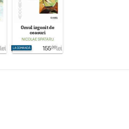
Omul izgonit de
ceasuri
NICOLAE SPATARU
155
lei
lei
.00
LA COMANDĂ