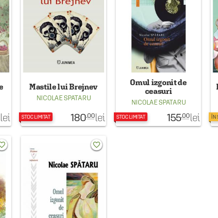
Omul izgonit de
e
Mastile lui Brejnev
ceasuri
NICOLAE SPATARU
NICOLAE SPATARU
180
155
lei
lei
lei
.00
.00
STOC LIMITAT
STOC LIMITAT
ÎN
rite_border
favorite_border