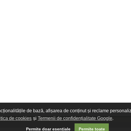
ncționalitățile de bază, afișarea de conținut și reclame personali
itica de cookies
și
Termenii de confidențialitate Google
.
Permite doar esențiale
Permite toate