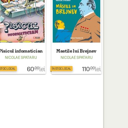
Pisicul infomatician
Mastile lui Brejnev
NICOLAE SPATARU
NICOLAE SPATARU
60
110
lei
lei
.00
.00
 STOC LOCAL
ÎN STOC LOCAL