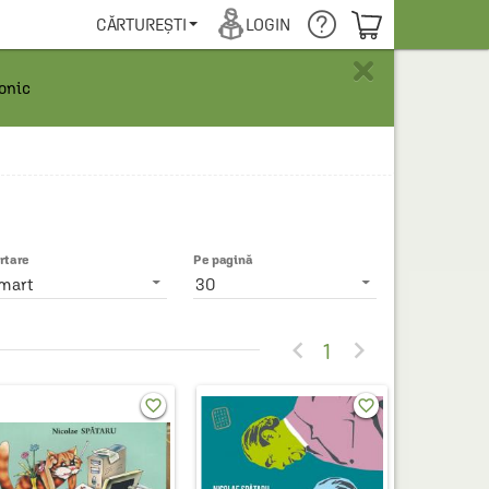
COȘUL TĂU
CĂRTUREȘTI
LOGIN
×
ronic
rtare
Pe pagină
mart
30


1
favorite_border
favorite_border