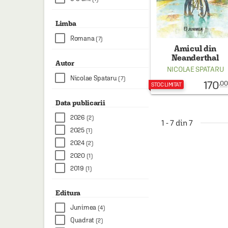
Limba
Romana
(7)
Amicul din
Neanderthal
Autor
NICOLAE SPATARU
Nicolae Spataru
(7)
170
.00
STOC LIMITAT
Data publicarii
2026
(2)
1 - 7 din 7
2025
(1)
2024
(2)
2020
(1)
2019
(1)
Editura
Junimea
(4)
Quadrat
(2)