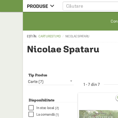

PRODUSE
CARTE
Cont
CARTE STRAINA
CARTE RUSA
CARTURESTI.MD
NICOLAE SPATARU
RAFTURI ALESE
Nicolae Spataru
MANGA
SCOLARESTI
MUZICA
Tip Produs
Carte (7)
HOME & DECO
1 - 7 din 7
FILM
favo
Disponibilitate
PAPETARIE
In stoc local
(2)
CEAI & ACCESORII
La comandă
(1)