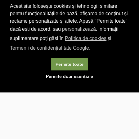
Acest site folosește cookies și tehnologii similare
pentru funcționalitățile de bază, afișarea de conținut și
reclame personalizate și altele. Apasă "Permite toate"
dacă ești de acord, sau
personalizează
. Informații
suplimentare poți găsi în
Politica de cookies
și
Termenii de confidențialitate Google
.
Permite toate
×
Acest site folosește cookie-uri. Navigând în continuare, vă
Permite doar esențiale
exprimați acordul asupra folosirii cookie-urilor.
Aflați mai
multe.
Linkuri utile

DESPRE CARTURESTI.MD

DESPRE CĂRTUREȘTI

ASISTENȚĂ

LIVRARE IN LIBRĂRIE