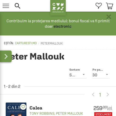


×
Contribuim la protejarea mediului: bonul fiscal va fi primit
doar
electronic
CARTURESTI.MD
PETER MALLOUK
Peter Mallouk

Sortare
Pe pagină
Smart
30
1 - 2 din 2


1
favorite_border
259
lei
.00
Calea
TONY ROBBINS
,
PETER MALLOUK
STOC LIMITAT