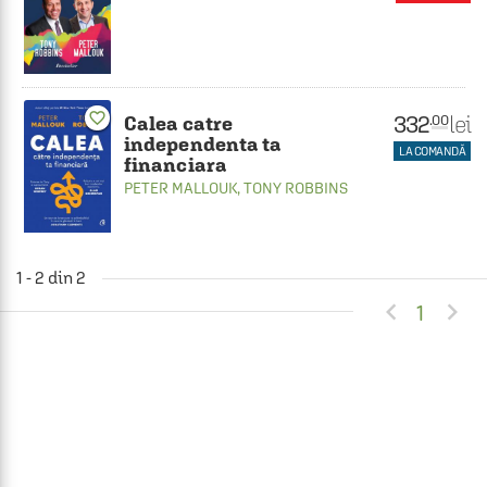
favorite_border
332
lei
.00
Calea catre
independenta ta
LA COMANDĂ
financiara
PETER MALLOUK
,
TONY ROBBINS
1 - 2 din 2


1