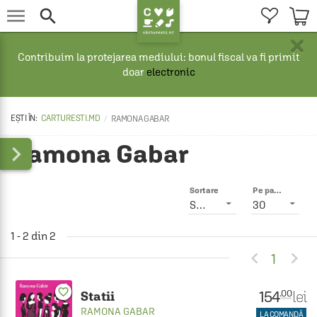


×
Contribuim la protejarea mediului: bonul fiscal va fi primit
doar
electronic
CARTURESTI.MD
RAMONA GABAR
Ramona Gabar

Sortare
Pe pagină
Smart
30
1 - 2 din 2


1
favorite_border
154
lei
.00
Statii
RAMONA GABAR
LA COMANDĂ