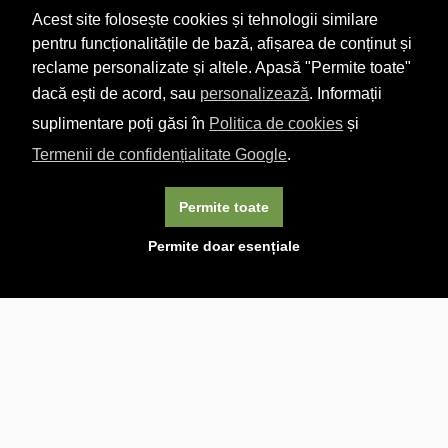
Acest site folosește cookies și tehnologii similare
pentru funcționalitățile de bază, afișarea de conținut și
reclame personalizate și altele. Apasă "Permite toate"
dacă ești de acord, sau
personalizează
. Informații
suplimentare poți găsi în
Politica de cookies
și
Termenii de confidențialitate Google
.
Permite toate
×
Acest site folosește cookie-uri. Navigând în continuare, vă
Permite doar esențiale
exprimați acordul asupra folosirii cookie-urilor.
Aflați mai
multe.
Linkuri utile

DESPRE CARTURESTI.MD

DESPRE CĂRTUREȘTI

ASISTENȚĂ

LIVRARE IN LIBRĂRIE