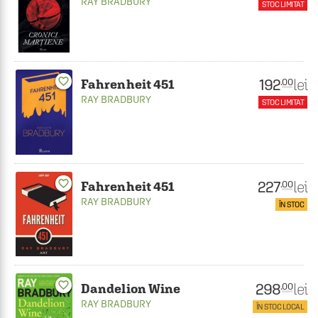
RAY BRADBURY
STOC LIMITAT
favorite_border
192
lei
.00
Fahrenheit 451
RAY BRADBURY
STOC LIMITAT
227
favorite_border
lei
.00
Fahrenheit 451
RAY BRADBURY
ÎN STOC
favorite_border
298
lei
.00
Dandelion Wine
RAY BRADBURY
ÎN STOC LOCAL