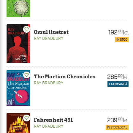
favorite_border
192
lei
.00
Omul ilustrat
RAY BRADBURY
ÎN STOC
favorite_border
285
lei
.00
The Martian Chronicles
RAY BRADBURY
LA COMANDĂ
favorite_border
239
lei
.00
Fahrenheit 451
RAY BRADBURY
ÎN STOC LOCAL