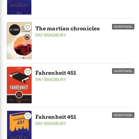
favorite_border
INDISPONIBIL
The martian chronicles
RAY BRADBURY
INDISPONIBIL
favorite_border
Fahrenheit 451
RAY BRADBURY
favorite_border
INDISPONIBIL
Fahrenheit 451
RAY BRADBURY