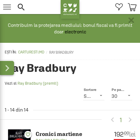


×
Contribuim la protejarea mediului: bonul fiscal va fi primit
doar
electronic
CARTURESTI.MD
RAY BRADBURY
Ray Bradbury

Vezi si
Ray Bradbury (premii)
Sortare
Pe pagină
Smart
30
1 - 14 din 14


1
192
lei
.00
Cronici martiene
favorite_border