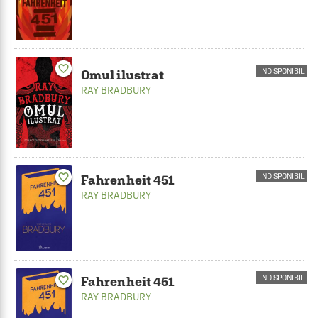
favorite_border
INDISPONIBIL
Omul ilustrat
RAY BRADBURY
favorite_border
INDISPONIBIL
Fahrenheit 451
RAY BRADBURY
INDISPONIBIL
favorite_border
Fahrenheit 451
RAY BRADBURY