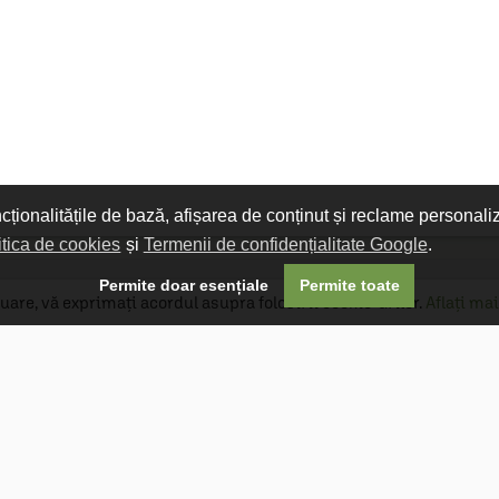
ncționalitățile de bază, afișarea de conținut și reclame personali
itica de cookies
și
Termenii de confidențialitate Google
.

Permite doar esențiale
Permite toate
uare, vă exprimați acordul asupra folosirii cookie-urilor.
Aflați mai
Livrare gratuită
Livrarea comenzilor este gratuită dacă
produsele livrate într-un singur colet depășesc
valoarea de 400 MDL în orașul Chișinău și 600
MDL în restul Republicii Moldova.
Follow Us