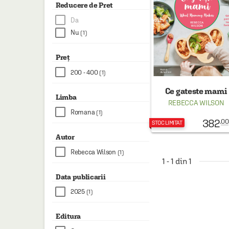
HAINE SI ACCESORII
Reducere de Pret
Da
BOARD GAMES
Nu
(1)
JOCURI SI JUCARII
Preț
PLAYGROUND
200 - 400
(1)
COSMETICE
Ce gateste mami
DISNEY
Limba
REBECCA WILSON
Romana
(1)
CURSURI LIMBI STRAINE
382
.00
STOC LIMITAT
PROMOȚII ȘI SELECȚII
Autor
Rebecca Wilson
(1)
1 - 1 din 1
Data publicarii
2025
(1)
Editura