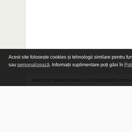
Acest site folosește cookies și tehnologii similare pentru fu
sau
personalizează
. Informații suplimentare poți găsi în
Pol
Acest site folosește cookie-uri. Navigând în contin
Linkuri utile

DESPRE CARTURESTI.MD

DESPRE CĂRTUREȘTI

ASISTENȚĂ

LIVRARE IN LIBRĂRIE