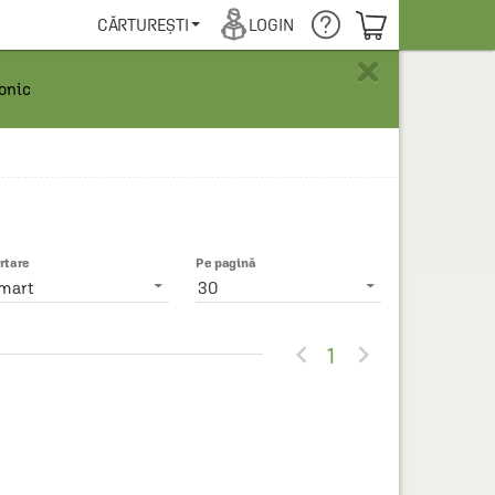
COȘUL TĂU
CĂRTUREȘTI
LOGIN
×
ronic
rtare
Pe pagină
mart
30


1