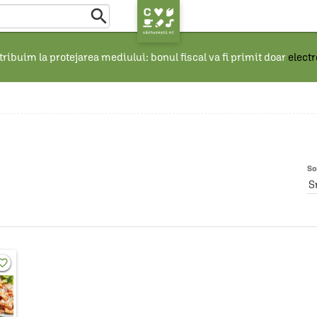

ribuim la protejarea mediului: bonul fiscal va fi primit doar
elect
So
S
rite_border