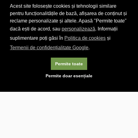
Acest site folosește cookies și tehnologii similare
pentru funcționalitățile de bază, afișarea de conținut și
reclame personalizate și altele. Apasă "Permite toate"
dacă ești de acord, sau
personalizează
. Informații
suplimentare poți găsi în
Politica de cookies
și
Termenii de confidențialitate Google
.
Permite toate
×
Acest site folosește cookie-uri. Navigând în continuare, vă
Permite doar esențiale
exprimați acordul asupra folosirii cookie-urilor.
Aflați mai
multe.
Linkuri utile

DESPRE CARTURESTI.MD

DESPRE CĂRTUREȘTI

ASISTENȚĂ

LIVRARE IN LIBRĂRIE