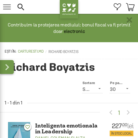


×
Contribuim la protejarea mediului: bonul fiscal va fi primit
doar
electronic
CARTURESTI.MD
RICHARD BOYATZIS
Richard Boyatzis

Sortare
Pe pagină
Smart
30
1 - 1 din 1


1
227
lei
.00
Inteligenta emotionala
favorite_border
in Leadership
ÎN STOC LOCAL