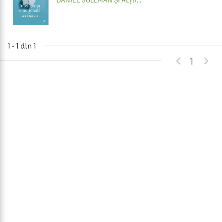
DANIEL GOLEMAN
ȘI ALȚII...
1 - 1 din 1


1