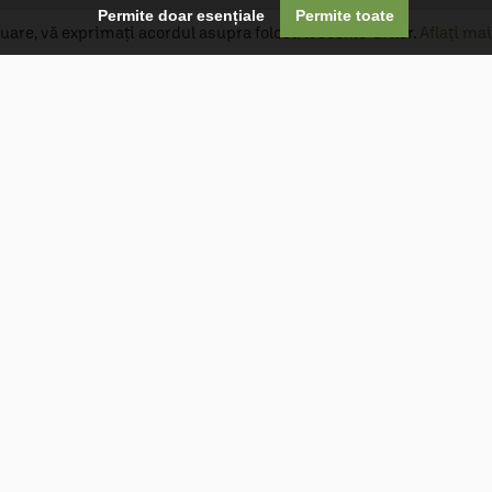

Permite doar esențiale
Permite toate
uare, vă exprimați acordul asupra folosirii cookie-urilor.
Aflați mai
Livrare gratuită
Livrarea comenzilor este gratuită dacă
produsele livrate într-un singur colet depășesc
valoarea de 400 MDL în orașul Chișinău și 600
MDL în restul Republicii Moldova.
Follow Us

Optiuni de plată