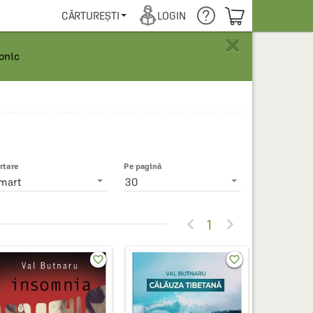
COȘUL TĂU
CĂRTUREȘTI
LOGIN
×
ronic
rtare
Pe pagină
mart
30


1
favorite_border
favorite_border