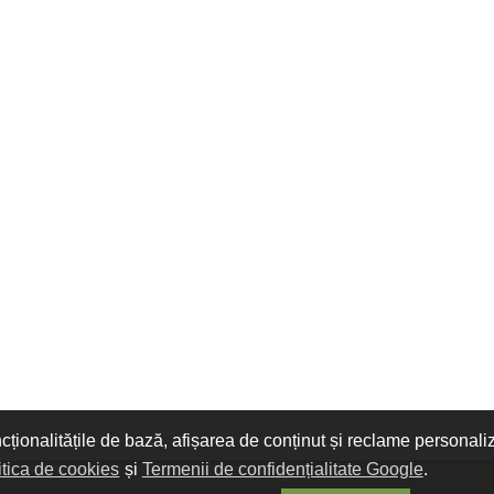
ncționalitățile de bază, afișarea de conținut și reclame personali
itica de cookies
și
Termenii de confidențialitate Google
.