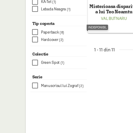
KA-Tet
(1)
Misterioasa dispari
Lebada Neagra
(1)
a lui Teo Neamtu
VAL BUTNARU
Tip coperta
INDISPONIBIL
Paperback
(8)
Hardcover
(2)
1 - 11 din 11
Colectie
Green Spot
(1)
Serie
Manuscrisul lui Zograf
(2)