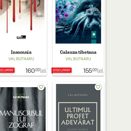
Insomnia
Calauza tibetana
VAL BUTNARU
VAL BUTNARU
160
155
lei
lei
.00
.00
OC LIMITAT
STOC LIMITAT
favorite_border
favorite_border