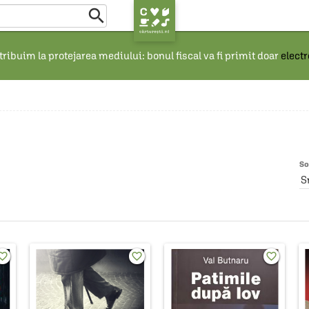

ribuim la protejarea mediului: bonul fiscal va fi primit doar
elect
So
S
rite_border
favorite_border
favorite_border