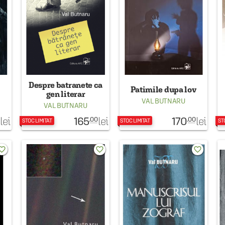
Despre batranete ca
Patimile dupa lov
gen literar
VAL BUTNARU
VAL BUTNARU
165
170
lei
lei
lei
.00
.00
STOC LIMITAT
STOC LIMITAT
ST
rite_border
favorite_border
favorite_border