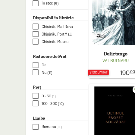
HAINE SI ACCESORII
În stoc
(6)
BOARD GAMES
Disponibil în librărie
JOCURI SI JUCARII
Chișinău MallDova
Chișinău PortMall
PLAYGROUND
Chișinău Muzeu
COSMETICE
Delirtango
Reducere de Pret
DISNEY
VAL BUTNARU
Da
CURSURI LIMBI STRAINE
190
.00
Nu
STOC LIMITAT
(11)
PROMOȚII ȘI SELECȚII
Preț
favo
0 - 50
(1)
100 - 200
(10)
Limba
Romana
(11)