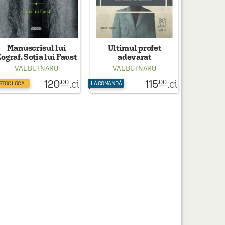
Manuscrisul lui
Ultimul profet
ograf. Soția lui Faust
adevarat
VAL BUTNARU
VAL BUTNARU
120
115
lei
lei
.00
.00
 STOC LOCAL
LA COMANDĂ