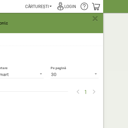
COȘUL TĂU
CĂRTUREȘTI
LOGIN
×
ronic
rtare
Pe pagină
mart
30


1