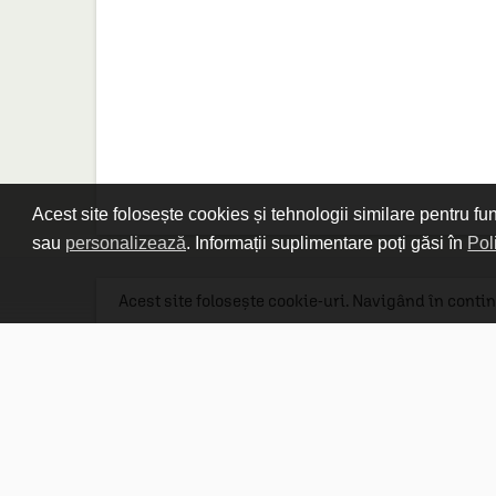
Acest site folosește cookies și tehnologii similare pentru fu
sau
personalizează
. Informații suplimentare poți găsi în
Pol
Acest site folosește cookie-uri. Navigând în contin
Linkuri utile

DESPRE CARTURESTI.MD

DESPRE CĂRTUREȘTI

ASISTENȚĂ

LIVRARE IN LIBRĂRIE