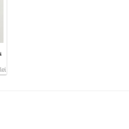
i
lei