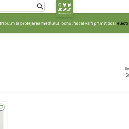

ribuim la protejarea mediului: bonul fiscal va fi primit doar
elect
So
S
rite_border