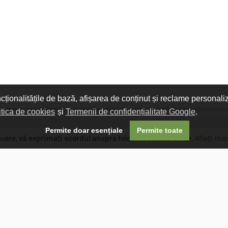
ncționalitățile de bază, afișarea de conținut și reclame personali
itica de cookies
și
Termenii de confidențialitate Google
.

Permite doar esențiale
Permite toate
uare, vă exprimați acordul asupra folosirii cookie-urilor.
Aflați mai
Livrare gratuită
Livrarea comenzilor este gratuită dacă
produsele livrate într-un singur colet depășesc
valoarea de 400 MDL în orașul Chișinău și 600
MDL în restul Republicii Moldova.
Follow Us