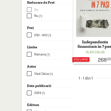
HAINE SI ACCESORII
Reducere de Pret
Da
BOARD GAMES
Nu
(1)
JOCURI SI JUCARII
Preț
PLAYGROUND
200 - 400
(1)
COSMETICE
Independenta
financiara in 7 pas
DISNEY
Limba
VLAD CALUS
Romana
(1)
CURSURI LIMBI STRAINE
268
.00
STOC LIMITAT
PROMOȚII ȘI SELECȚII
Autor
Vlad Calus
(1)
1 - 1 din 1
Data publicarii
2024
(1)
Editura