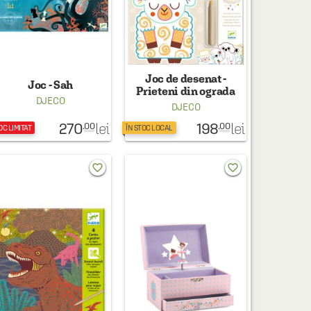
Joc de desenat -
Joc - Sah
Prieteni din ograda
DJECO
DJECO
270
198
lei
lei
.00
.00
OC LIMITAT
ÎN STOC LOCAL
favorite_border
favorite_border