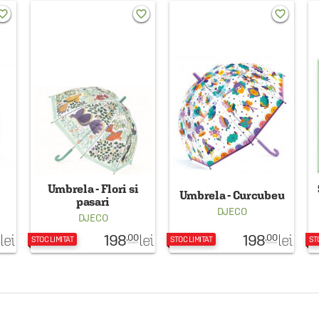
rite_border
favorite_border
favorite_border
Umbrela - Flori si
Umbrela - Curcubeu
pasari
DJECO
DJECO
198
198
lei
lei
lei
.00
.00
STOC LIMITAT
STOC LIMITAT
ST