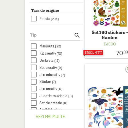
Tara de origine
Franta
(204)
Set 160 stickere -

Tip
Garden
DJECO
Masinuta
(22)
70
.00
STOC LIMITAT
Kit creativ
(12)
Umbrela
(12)
Set creativ
(9)
favo
Joc educativ
(7)
Sticker
(7)
Joc creativ
(6)
Jucarie muzicala
(6)
Set de creatie
(6)
Abtibilduri
(5)
VEZI MAI MULTE
Carnet
(5)
Zmeu
(5)