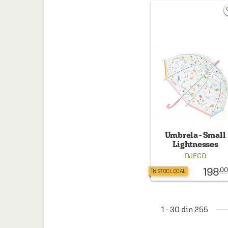
Margele
(1)
favo
Mozaic
(1)
Umbrela - Small
Lightnesses
DJECO
198
.00
ÎN STOC LOCAL
1 - 30 din 255