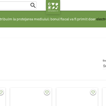

ribuim la protejarea mediului: bonul fiscal va fi primit doar
elect
So
S
rite_border
favorite_border
favorite_border