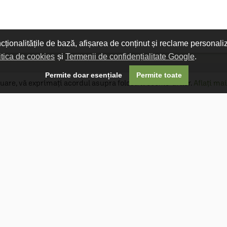
ncționalitățile de bază, afișarea de conținut și reclame personali
itica de cookies
și
Termenii de confidențialitate Google
.

Permite doar esențiale
Permite toate
uare, vă exprimați acordul asupra folosirii cookie-urilor.
Aflați mai
Livrare gratuită
Livrarea comenzilor este gratuită dacă
produsele livrate într-un singur colet depășesc
valoarea de 400 MDL în orașul Chișinău și 600
MDL în restul Republicii Moldova.
Follow Us