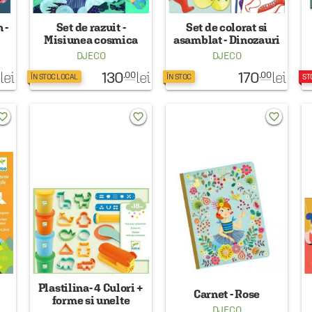
 -
Set de razuit -
Set de colorat si
Misiunea cosmica
asamblat - Dinozauri
in miscare
DJECO
DJECO
130
170
lei
lei
lei
.00
.00
ÎN STOC LOCAL
ÎN STOC
ST
rite_border
favorite_border
favorite_border
Plastilina- 4 Culori +
Carnet - Rose
forme si unelte
DJECO