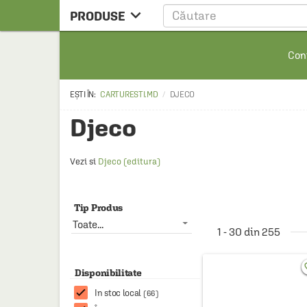

PRODUSE
CARTE
Cont
CARTE STRAINA
CARTE RUSA
CARTURESTI.MD
DJECO
RAFTURI ALESE
Djeco
MANGA
Vezi si
Djeco (editura)
SCOLARESTI
MUZICA
Tip Produs
HOME & DECO
Toate...
1 - 30 din 255
FILM
PAPETARIE
favo
Disponibilitate
CEAI & ACCESORII
In stoc local
(66)