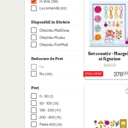
În stoc
(189)
HAINE SI ACCESORII
La comandă
(69)
BOARD GAMES
Disponibil în librărie
JOCURI SI JUCARII
Chișinău MallDova
PLAYGROUND
Chișinău Muzeu
COSMETICE
Chișinău PortMall
Set creativ - Marge
DISNEY
si figurine
Reducere de Pret
CURSURI LIMBI STRAINE
DJECO
Da
378
.00
Nu
PROMOȚII ȘI SELECȚII
STOC LIMITAT
(255)
Preț
favo
0 - 50
(2)
50 - 100
(33)
100 - 200
(117)
200 - 400
(79)
Peste 400
(24)