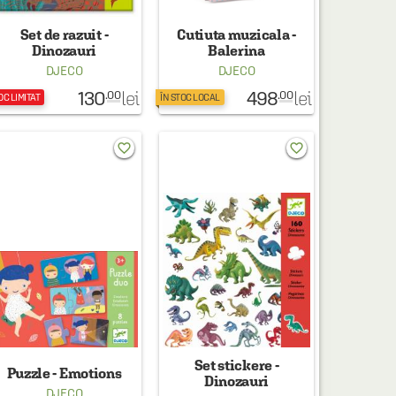
Set de razuit -
Cutiuta muzicala -
Dinozauri
Balerina
DJECO
DJECO
130
498
lei
lei
.00
.00
OC LIMITAT
ÎN STOC LOCAL
favorite_border
favorite_border
Set stickere -
Puzzle - Emotions
Dinozauri
DJECO