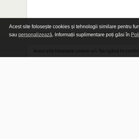
Acest site folosește cookies și tehnologii similare pentru fu
sau
personalizează
. Informații suplimentare poți găsi în
Pol
Acest site folosește cookie-uri. Navigând în contin
Linkuri utile

DESPRE CARTURESTI.MD

DESPRE CĂRTUREȘTI

ASISTENȚĂ

LIVRARE IN LIBRĂRIE

COSTURI DE TRANSPORT

POLITICA DE CONFIDENȚIALITATE

POLITICA DE RETUR