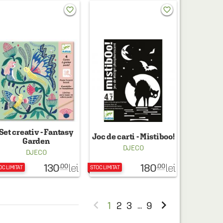
favorite_border
favorite_border
Set creativ - Fantasy
Joc de carti - Mistiboo!
Garden
DJECO
DJECO
130
180
lei
lei
.00
.00
OC LIMITAT
STOC LIMITAT


1
2
3
9
...