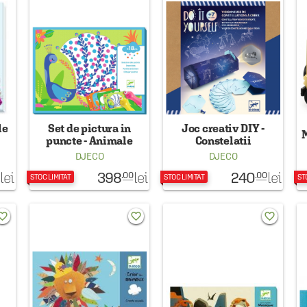
le
Set de pictura in
Joc creativ DIY -
M
puncte - Animale
Constelatii
DJECO
DJECO
398
240
lei
lei
lei
.00
.00
STOC LIMITAT
STOC LIMITAT
ST
rite_border
favorite_border
favorite_border