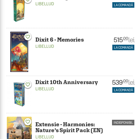
LIBELLUD
LA COMANDĂ
favorite_border
515
lei
.00
Dixit 6 - Memories
LIBELLUD
LA COMANDĂ
539
lei
.00
Dixit 10th Anniversary
favorite_border
LIBELLUD
LA COMANDĂ
favorite_border
INDISPONIBIL
Extensie - Harmonies:
Nature's Spirit Pack (EN)
LIBELLUD