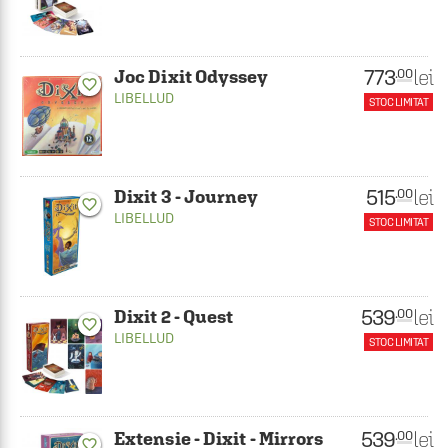
773
lei
.00
Joc Dixit Odyssey
favorite_border
LIBELLUD
STOC LIMITAT
515
lei
.00
Dixit 3 - Journey
favorite_border
LIBELLUD
STOC LIMITAT
539
lei
.00
Dixit 2 - Quest
favorite_border
LIBELLUD
STOC LIMITAT
539
lei
.00
Extensie - Dixit - Mirrors
favorite_border