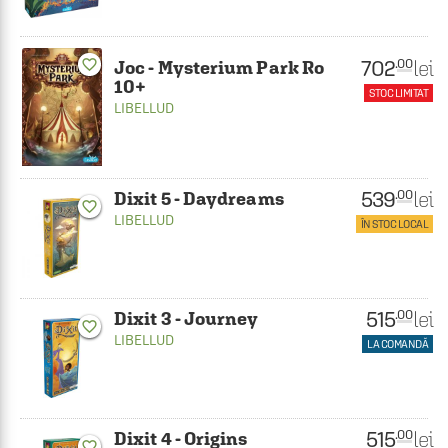
702
favorite_border
lei
.00
Joc - Mysterium Park Ro
10+
STOC LIMITAT
LIBELLUD
539
lei
.00
Dixit 5 - Daydreams
favorite_border
LIBELLUD
ÎN STOC LOCAL
515
lei
.00
Dixit 3 - Journey
favorite_border
LIBELLUD
LA COMANDĂ
515
lei
.00
Dixit 4 - Origins
favorite_border