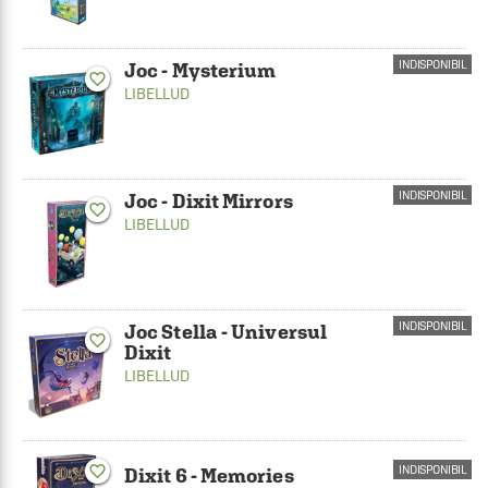
INDISPONIBIL
Joc - Mysterium
favorite_border
LIBELLUD
INDISPONIBIL
Joc - Dixit Mirrors
favorite_border
LIBELLUD
INDISPONIBIL
Joc Stella - Universul
favorite_border
Dixit
LIBELLUD
favorite_border
INDISPONIBIL
Dixit 6 - Memories