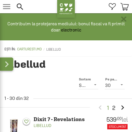


×
Contribuim la protejarea mediului: bonul fiscal va fi primit
doar
electronic
CARTURESTI.MD
LIBELLUD
Libellud

Sortare
Pe pagină
Smart
30
1 - 30 din 32


1
2
539
lei
.00
Dixit 7 - Revelations
favorite_border
LIBELLUD
STOC LIMITAT