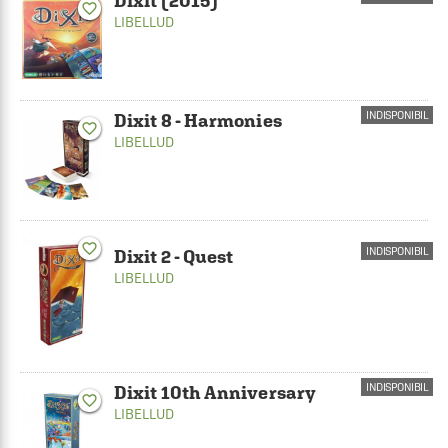
Dixit (2015)
favorite_border
LIBELLUD
INDISPONIBIL
Dixit 8 - Harmonies
favorite_border
LIBELLUD
favorite_border
INDISPONIBIL
Dixit 2 - Quest
LIBELLUD
INDISPONIBIL
Dixit 10th Anniversary
favorite_border
LIBELLUD