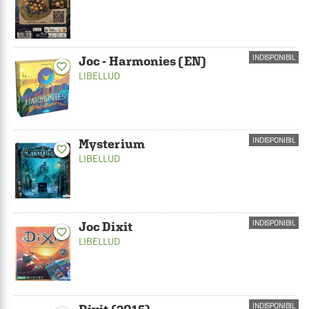
INDISPONIBIL
Joc - Harmonies (EN)
favorite_border
LIBELLUD
INDISPONIBIL
Mysterium
favorite_border
LIBELLUD
INDISPONIBIL
Joc Dixit
favorite_border
LIBELLUD
INDISPONIBIL