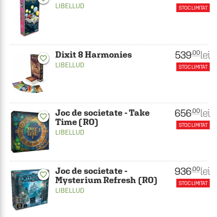
LIBELLUD
STOC LIMITAT
539
lei
.00
Dixit 8 Harmonies
favorite_border
LIBELLUD
STOC LIMITAT
656
lei
.00
Joc de societate - Take
favorite_border
Time (RO)
STOC LIMITAT
LIBELLUD
936
lei
.00
Joc de societate -
favorite_border
Mysterium Refresh (RO)
STOC LIMITAT
LIBELLUD