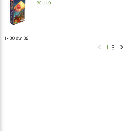
LIBELLUD
1 - 30 din 32


1
2