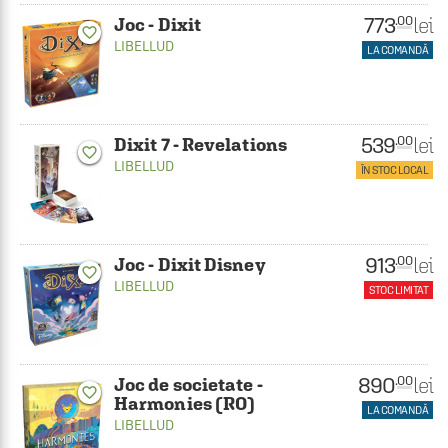
773
lei
.00
Joc - Dixit
favorite_border
LIBELLUD
LA COMANDĂ
539
lei
.00
Dixit 7 - Revelations
favorite_border
LIBELLUD
ÎN STOC LOCAL
913
lei
.00
Joc - Dixit Disney
favorite_border
LIBELLUD
STOC LIMITAT
890
lei
.00
Joc de societate -
favorite_border
Harmonies (RO)
LA COMANDĂ
LIBELLUD