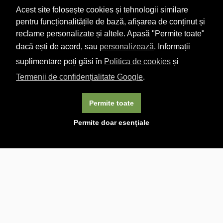
Acest site folosește cookies și tehnologii similare
pentru funcționalitățile de bază, afișarea de conținut și
reclame personalizate și altele. Apasă "Permite toate"
dacă ești de acord, sau
personalizează
. Informații
suplimentare poți găsi în
Politica de cookies
și
Termenii de confidențialitate Google
.
Permite toate
×
Acest site folosește cookie-uri. Navigând în continuare, vă
Permite doar esențiale
exprimați acordul asupra folosirii cookie-urilor.
Aflați mai
multe.
Linkuri utile

DESPRE CARTURESTI.MD

DESPRE CĂRTUREȘTI

ASISTENȚĂ

LIVRARE IN LIBRĂRIE