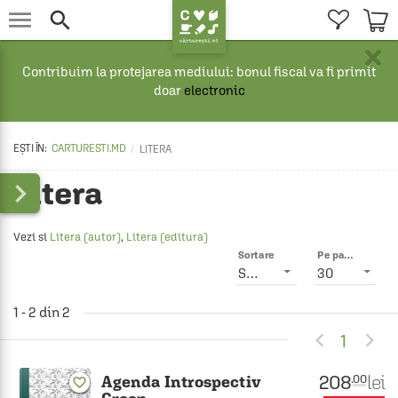


×
Contribuim la protejarea mediului: bonul fiscal va fi primit
doar
electronic
CARTURESTI.MD
LITERA
Litera

Vezi si
Litera (autor)
,
Litera (editura)
Sortare
Pe pagină
Smart
30
1 - 2 din 2


1
208
lei
.00
Agenda Introspectiv
favorite_border