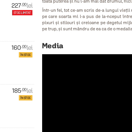
toată puterea și nu i-am mai dat drumul, nici
227
lei
.00
Într-un fel, tot ce-am scris de-a lungul vieți
STOC LIMITAT
pe care soarta mi l-a pus de la-nceput înt
pixuri și stilouri și creioane pe degetul m
pe trup, și sunt mândru de ea ca de o medalie
Media
160
lei
.00
ÎN STOC
185
lei
.00
ÎN STOC