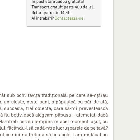
Împachetare cadou gratuită!
Transport gratuit peste 400 de lei.
Retur gratuit în 14 zile.
Ai întrebări?
Contactează-ne
!
rât sub ochi tăvița tradițională, pe care se-nșirau
, un clește, niște bani, o păpușică cu păr de ață,
 succesiv, trei obiecte, care să-mi prevestească
să fiu bețiv, dacă alegeam păpușa – afemeiat, dacă
Mă-ntreb ce zeu a-mpins în acel moment, ușor, cu
lui, făcându-l să cadă-ntre lucrușoarele de pe tavă?
l ce nici nu trebuia să fie acolo, l-am înșfăcat cu