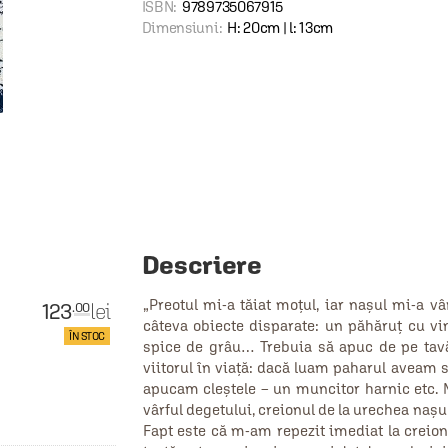
ISBN:
9789735067915
Dimensiuni:
H: 20cm | l: 13cm
Descriere
„Preotul mi-a tăiat moțul, iar nașul mi-a vâ
123
lei
.00
câteva obiecte disparate: un păhăruț cu vin
ÎN STOC
spice de grâu… Trebuia să apuc de pe tavă,
viitorul în viață: dacă luam paharul aveam 
apucam cleștele – un muncitor harnic etc. 
vârful degetului, creionul de la urechea nașu
Fapt este că m-am repezit imediat la creionu