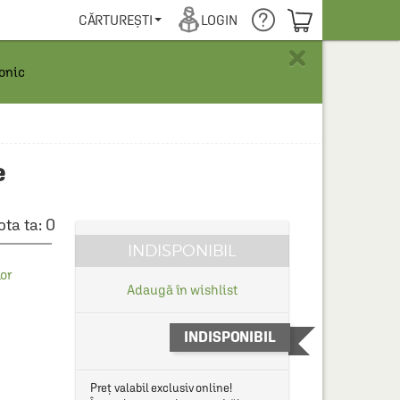
COȘUL TĂU
CĂRTUREȘTI
LOGIN
×
ronic
e
ota ta:
0
INDISPONIBIL
lor
Adaugă în wishlist
INDISPONIBIL
Preț valabil exclusiv online!