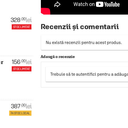
328
lei
.00
Recenzii și comentarii
STOC LIMITAT
Nu există recenzii pentru acest produs.
Adaugă o recenzie
156
lei
.00
or
STOC LIMITAT
Trebuie să te autentifici pentru a adăug
387
lei
.00
ÎN STOC LOCAL