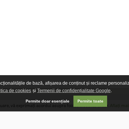
ncționalitățile de bază, afișarea de conținut și reclame personali
itica de cookies
și
Termenii de confidențialitate Google
.

Permite doar esențiale
Permite toate
uare, vă exprimați acordul asupra folosirii cookie-urilor.
Aflați mai
Livrare gratuită
Livrarea comenzilor este gratuită dacă
produsele livrate într-un singur colet depășesc