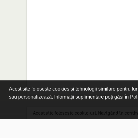
Acest site folosește cookies și tehnologii similare pentru fu
sau
personalizează
. Informații suplimentare poți găsi în
Pol
Acest site folosește cookie-uri. Navigând în contin
Linkuri utile

DESPRE CARTURESTI.MD