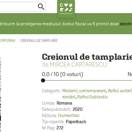

ribuim la protejarea mediului: bonul fiscal va fi primit doar
elect
EMPORANI
CREIONUL DE TAMPLARIE
Creionul de tamplari
MIRCEA CARTARESCU
0.0
/
10
(
0
voturi)
N
Categorii:
Moderni, contemporani
,
Raftul autori
români
,
Raftul Subiectiv
Limba:
Romana
Data publicării:
2020
Editura:
Humanitas
Tip copertă:
Paperback
Nr Pag:
272