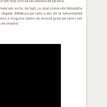
 n-am mai vrut să iau altceva de pe tavă.
i mele am scris, de fapt, cu acel creion de tâmplărie
re degete. Bătătura pe care-o am de la nenumărate
ijlociu e singurul semn de muncă grea pe care-l am
 de onoare.“