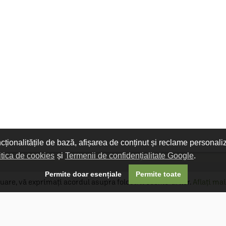
ncționalitățile de bază, afișarea de conținut și reclame personali
itica de cookies
și
Termenii de confidențialitate Google
.

Permite doar esențiale
Permite toate
uare, vă exprimați acordul asupra folosirii cookie-urilor.
Aflați mai
Livrare gratuită
Livrarea comenzilor este gratuită dacă
produsele livrate într-un singur colet depășesc
valoarea de 400 MDL în orașul Chișinău și 600