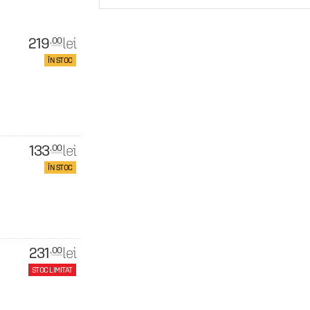
219
lei
.00
ÎN STOC
133
lei
.00
ÎN STOC
231
lei
.00
STOC LIMITAT