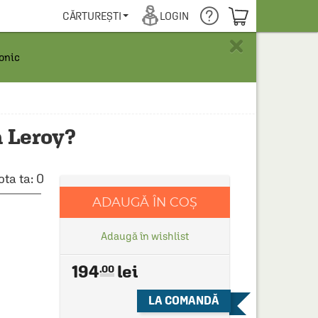
COȘUL TĂU
CĂRTUREȘTI
LOGIN
×
ronic
h Leroy?
ota ta:
0
ADAUGĂ ÎN COȘ
Adaugă în wishlist
194
.00
LA COMANDĂ