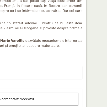
rezece ani, a dat peste cap viața locuitorilor din
a Franță. În fiecare casă, în fiecare bar, oamenii
espre ce i se întâmplase cu adevărat. Dar cei care
uie în sfârsit adevărul. Pentru că nu este doar
ique, Jasmine și Morgane. O poveste despre primele
,
Marie Vareille
dezvăluie mecanismele interne ale
ant și emoționant despre maturizare.
a comentarii/recenzii.