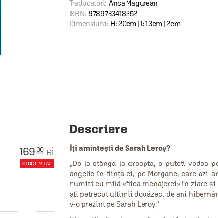
Traducatori:
Anca Magurean
ISBN:
9789733418252
Dimensiuni:
H: 20cm | l: 13cm | 2cm
Descriere
Îți amintești de Sarah Leroy?
169
lei
.00
„De la stânga la dreapta, o puteți vedea 
STOC LIMITAT
angelic în ființa ei, pe Morgane, care azi a
numită cu milă «fiica menajerei» în ziare și î
ați petrecut ultimii douăzeci de ani hibernând
v-o prezint pe Sarah Leroy."