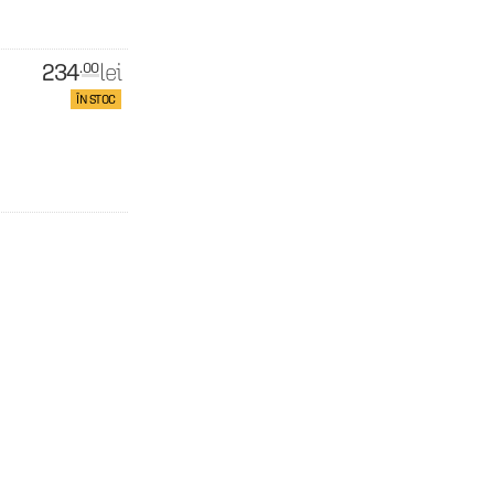
234
lei
.00
ÎN STOC