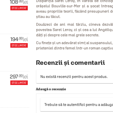
108
Dispariția Sarei Leroy, în vârstă de cincisp
lei
.00
orășelul Bouville-sur-Mer și a șocat întreag
STOC LIMITAT
aveau propriile teorii, făcând presupuneri d
știau au tăcut.
Douăzeci de ani mai târziu, cineva dezvăl
povestea Sarei Leroy, ci și cea a lui Angél
dăți și despre cele mai grele secrete.
194
lei
.00
Cu finețe și un adevărat simț al suspansului
STOC LIMITAT
prieteniei dintre femei într-un roman captiv
Recenzii și comentarii
297
lei
.00
Nu există recenzii pentru acest produs.
STOC LIMITAT
Adaugă o recenzie
Trebuie să te autentifici pentru a adăug