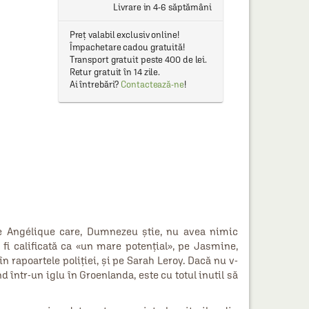
Livrare in 4-6 săptămâni
Preț valabil exclusiv online!
Împachetare cadou gratuită!
Transport gratuit peste 400 de lei.
Retur gratuit în 14 zile.
Ai întrebări?
Contactează-ne
!
pe Angélique care, Dumnezeu știe, nu avea nimic
r fi calificată ca «un mare potențial», pe Jasmine,
n rapoartele poliției, și pe Sarah Leroy. Dacă nu v-
 într-un iglu în Groenlanda, este cu totul inutil să