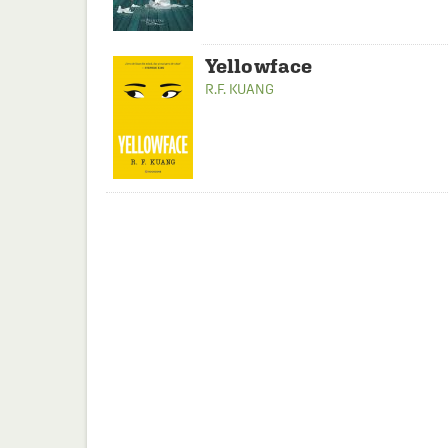
Yellowface
R.F. KUANG