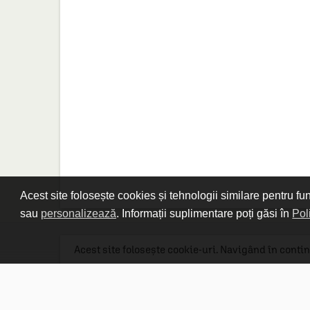
Acest site folosește cookies și tehnologii similare pentru fu
sau
personalizează
. Informații suplimentare poți găsi în
Pol
Acest site folosește cookie-uri. Navigând în contin
Linkuri utile

DESPRE CARTURESTI.MD

DESPRE CĂRTUREȘTI