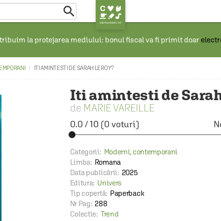

ribuim la protejarea mediului: bonul fiscal va fi primit doar
elect
EMPORANI
ITI AMINTESTI DE SARAH LEROY?
Iti amintesti de Sara
MARIE VAREILLE
0.0
/
10
(
0
voturi)
N
Categorii:
Moderni, contemporani
Limba:
Romana
Data publicării:
2025
Editura:
Univers
Tip copertă:
Paperback
Nr Pag:
288
Colectie:
Trend